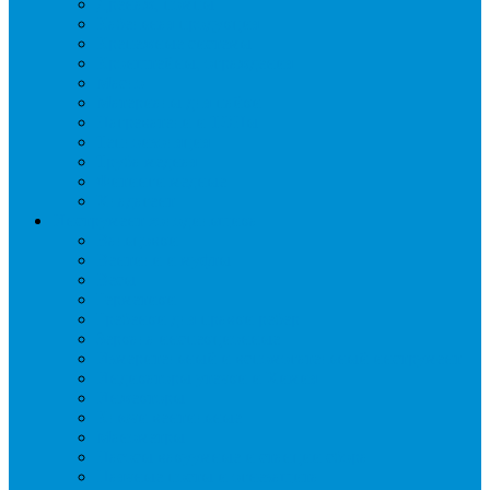
Дренаж, помпы
Кабельная продукция
Крепежные системы
Кронштейны, ограждения
Масло
Материалы для пайки
Нагреватели и ТЭНы
Теплоизоляция
Труба медная
Фитинги медные
Хладагент
Инструмент холодильщика
Вальцовки
Вентили и муфты
Весы
Герметики
Гребенки для правки ребер
Зеркала инспекционные
Измерительный и вспомогательный инструмент
Индикаторы утечки и Химия
Инжекторы
Ключи вентильные
Манометры
Насосы вакуумные и станции сбора
Паячные посты и огнезащита