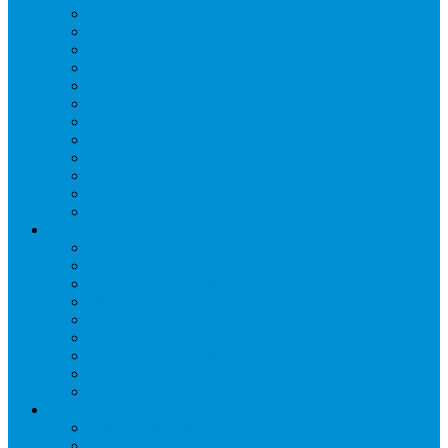
Бонеты морозильные
Витрины кондитерские
Витрины морозильные
Витрины настольные
Витрины холодильные
Горки холодильные
Лари морозильные
Бонеты-Лари
Шкафы кондитерские
Столы холодильные
Шкафы морозильные
Шкафы холодильные
Стеллажи и прикассовая зона
Кассовые боксы
Комплектующие для стеллажей
Овощные развалы
Покупательские корзины и тележки
Распродажные корзины и столы
Стеллажи складские НОРДИКА
Стеллажи торговые НОРДИКА
Турникеты и ограждения
Шкафы для сумок
Технологическое оборудование
Аппараты для шаурмы
Блендеры