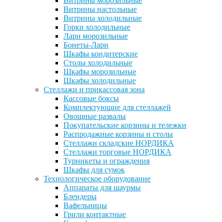
Витрины морозильные
Витрины настольные
Витрины холодильные
Горки холодильные
Лари морозильные
Бонеты-Лари
Шкафы кондитерские
Столы холодильные
Шкафы морозильные
Шкафы холодильные
Стеллажи и прикассовая зона
Кассовые боксы
Комплектующие для стеллажей
Овощные развалы
Покупательские корзины и тележки
Распродажные корзины и столы
Стеллажи складские НОРДИКА
Стеллажи торговые НОРДИКА
Турникеты и ограждения
Шкафы для сумок
Технологическое оборудование
Аппараты для шаурмы
Блендеры
Вафельницы
Грили контактные