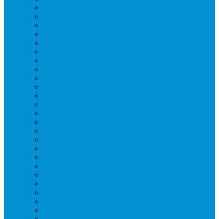
Вафельницы
Грили контактные
Картофелечистки
Кипятильники
Котлы пищеварочные
Льдогенераторы
Миксеры
Мясорубки
Нейтральное оборудование
Овощерезки
Пароконвектоматы
Печи для пиццы
Печи конвекционные
Пилы для резки мяса
Плиты индукционные
Плиты электрические
Посудомоечные машины
Расходн. материалы
Слайсеры
Тестомесы
Фритюрницы
Чебуречницы
Шкафы жарочные
Шкафы пекарские
Шкафы расстоечные