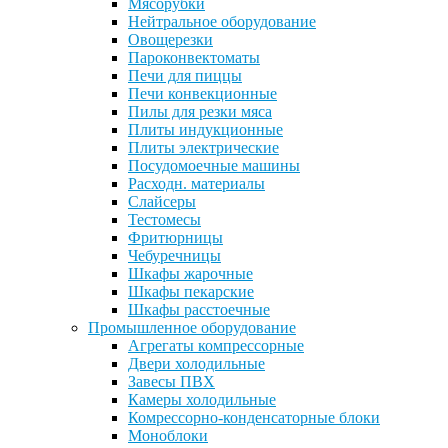
Мясорубки
Нейтральное оборудование
Овощерезки
Пароконвектоматы
Печи для пиццы
Печи конвекционные
Пилы для резки мяса
Плиты индукционные
Плиты электрические
Посудомоечные машины
Расходн. материалы
Слайсеры
Тестомесы
Фритюрницы
Чебуречницы
Шкафы жарочные
Шкафы пекарские
Шкафы расстоечные
Промышленное оборудование
Агрегаты компрессорные
Двери холодильные
Завесы ПВХ
Камеры холодильные
Комрессорно-конденсаторные блоки
Моноблоки