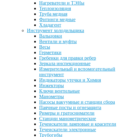
Нагреватели и ТЭНы
Теплоизоляция
Труба медная
Фитинги медные
Хладагент
Инструмент холодильщика
Вальцовки
Вентили и муфты
Весы
Герметики
Гребенки для правки ребер
Зеркала инспекционные
Измерительный и вспомогательный
инструмент
Индикаторы утечки и Химия
Инжекторы
Ключи вентильные
Манометры
Насосы вакуумные и станции сбора
Паячные посты и огнезащита
Римеры и гратосниматели
Станции манометрические
Течеискатели ламповые и красители
Течеискатели электронные
Трубогибы