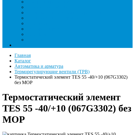
Римеры и гратосниматели
Станции манометрические
Течеискатели ламповые и красители
Течеискатели электронные
Трубогибы
Труборасширители
Труборезы
Шланги
Еще
Главная
Каталог
Автоматика и арматура
Терморегулирующие вентили (ТРВ)
Термостатический элемент TES 55 -40/+10 (067G3302)
без MOP
Термостатический элемент
TES 55 -40/+10 (067G3302) без
MOP