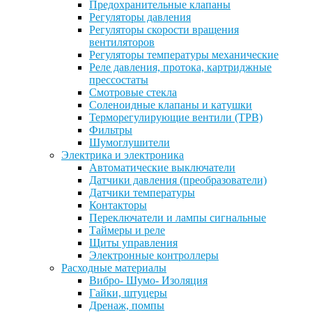
Предохранительные клапаны
Регуляторы давления
Регуляторы скорости вращения
вентиляторов
Регуляторы температуры механические
Реле давления, протока, картриджные
прессостаты
Смотровые стекла
Соленоидные клапаны и катушки
Терморегулирующие вентили (ТРВ)
Фильтры
Шумоглушители
Электрика и электроника
Автоматические выключатели
Датчики давления (преобразователи)
Датчики температуры
Контакторы
Переключатели и лампы сигнальные
Таймеры и реле
Щиты управления
Электронные контроллеры
Расходные материалы
Вибро- Шумо- Изоляция
Гайки, штуцеры
Дренаж, помпы