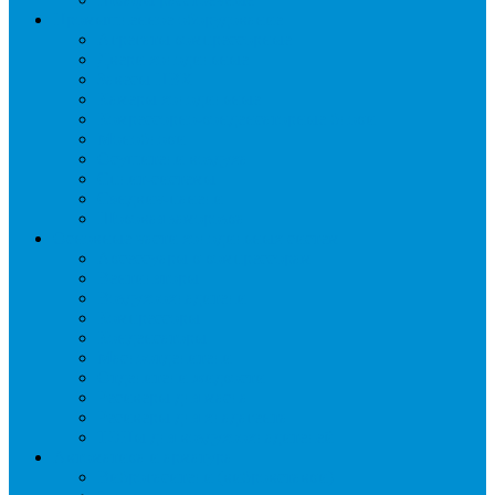
Промышленное оборудование
Агрегаты компрессорные
Двери холодильные
Завесы ПВХ
Камеры холодильные
Комрессорно-конденсаторные блоки
Моноблоки
Осушители воздуха
Сплит-системы
Сэндвич-панели
Шоковая заморозка
Основные части холодильных систем
Аксессуары к компрессорам
Вентиляторы
Воздухоохладители
Компрессоры
Конденсаторы
Маслоотделители
Отделители жидкости
Ресиверы для масла
Ресиверы для хладагента
ТЭНы для воздухоохладителей
Автоматика и арматура
Виброгасители (вибровставки)