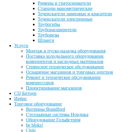
Римеры и гратосниматели
Станции манометрические
Течеискатели ламповые и красители
Течеискатели электронные
Трубогибы
Труборасширители
Труборезы
Шланги
Услуги
Монтаж и пуско-наладка оборудования
Поставка холодильного оборудования,
компонентов и расходных материалов
Сервисное техническое обслуживание
Оснащение магазинов и торговых центров
Ремонт и техническое обслуживание
компрессоров
Проектирование магазинов
СЦ Битцер
Ирбис
Торговое оборудование
Витрины Brandford
Стеллажные системы Нордика
Оборудование Гольфстрим
be bloks!
Chilz