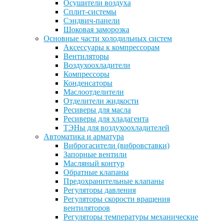
Осушители воздуха
Сплит-системы
Сэндвич-панели
Шоковая заморозка
Основные части холодильных систем
Аксессуары к компрессорам
Вентиляторы
Воздухоохладители
Компрессоры
Конденсаторы
Маслоотделители
Отделители жидкости
Ресиверы для масла
Ресиверы для хладагента
ТЭНы для воздухоохладителей
Автоматика и арматура
Виброгасители (вибровставки)
Запорные вентили
Масляный контур
Обратные клапаны
Предохранительные клапаны
Регуляторы давления
Регуляторы скорости вращения
вентиляторов
Регуляторы температуры механические