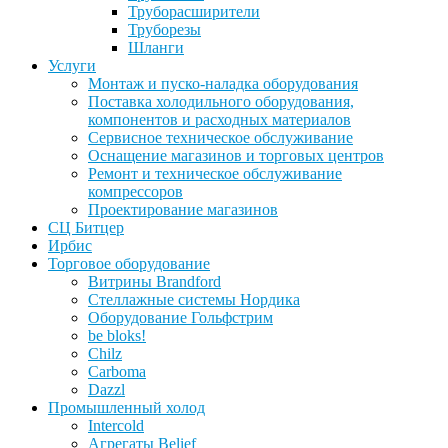
Труборасширители
Труборезы
Шланги
Услуги
Монтаж и пуско-наладка оборудования
Поставка холодильного оборудования,
компонентов и расходных материалов
Сервисное техническое обслуживание
Оснащение магазинов и торговых центров
Ремонт и техническое обслуживание
компрессоров
Проектирование магазинов
СЦ Битцер
Ирбис
Торговое оборудование
Витрины Brandford
Стеллажные системы Нордика
Оборудование Гольфстрим
be bloks!
Chilz
Carboma
Dazzl
Промышленный холод
Intercold
Агрегаты Belief