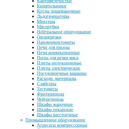
Картофелечистки
Кипятильники
Котлы пищеварочные
Льдогенераторы
Миксеры
Мясорубки
Нейтральное оборудование
Овощерезки
Пароконвектоматы
Печи для пиццы
Печи конвекционные
Пилы для резки мяса
Плиты индукционные
Плиты электрические
Посудомоечные машины
Расходн. материалы
Слайсеры
Тестомесы
Фритюрницы
Чебуречницы
Шкафы жарочные
Шкафы пекарские
Шкафы расстоечные
Промышленное оборудование
Агрегаты компрессорные