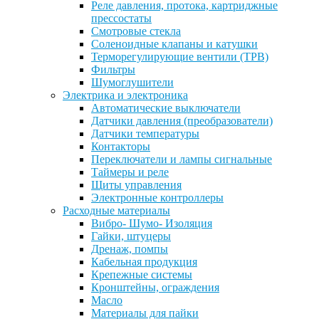
Реле давления, протока, картриджные
прессостаты
Смотровые стекла
Соленоидные клапаны и катушки
Терморегулирующие вентили (ТРВ)
Фильтры
Шумоглушители
Электрика и электроника
Автоматические выключатели
Датчики давления (преобразователи)
Датчики температуры
Контакторы
Переключатели и лампы сигнальные
Таймеры и реле
Щиты управления
Электронные контроллеры
Расходные материалы
Вибро- Шумо- Изоляция
Гайки, штуцеры
Дренаж, помпы
Кабельная продукция
Крепежные системы
Кронштейны, ограждения
Масло
Материалы для пайки