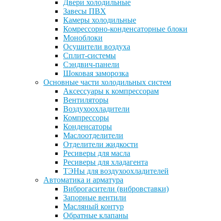
Двери холодильные
Завесы ПВХ
Камеры холодильные
Комрессорно-конденсаторные блоки
Моноблоки
Осушители воздуха
Сплит-системы
Сэндвич-панели
Шоковая заморозка
Основные части холодильных систем
Аксессуары к компрессорам
Вентиляторы
Воздухоохладители
Компрессоры
Конденсаторы
Маслоотделители
Отделители жидкости
Ресиверы для масла
Ресиверы для хладагента
ТЭНы для воздухоохладителей
Автоматика и арматура
Виброгасители (вибровставки)
Запорные вентили
Масляный контур
Обратные клапаны