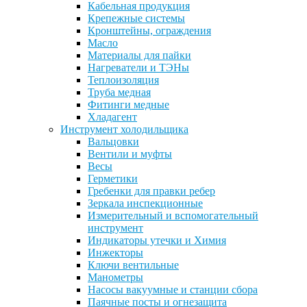
Кабельная продукция
Крепежные системы
Кронштейны, ограждения
Масло
Материалы для пайки
Нагреватели и ТЭНы
Теплоизоляция
Труба медная
Фитинги медные
Хладагент
Инструмент холодильщика
Вальцовки
Вентили и муфты
Весы
Герметики
Гребенки для правки ребер
Зеркала инспекционные
Измерительный и вспомогательный
инструмент
Индикаторы утечки и Химия
Инжекторы
Ключи вентильные
Манометры
Насосы вакуумные и станции сбора
Паячные посты и огнезащита