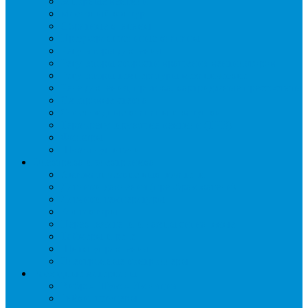
Запорные вентили
Масляный контур
Обратные клапаны
Предохранительные клапаны
Регуляторы давления
Регуляторы скорости вращения вентиляторов
Регуляторы температуры механические
Реле давления, протока, картриджные прессостаты
Смотровые стекла
Соленоидные клапаны и катушки
Терморегулирующие вентили (ТРВ)
Фильтры
Шумоглушители
Электрика и электроника
Автоматические выключатели
Датчики давления (преобразователи)
Датчики температуры
Контакторы
Переключатели и лампы сигнальные
Таймеры и реле
Щиты управления
Электронные контроллеры
Расходные материалы
Вибро- Шумо- Изоляция
Гайки, штуцеры