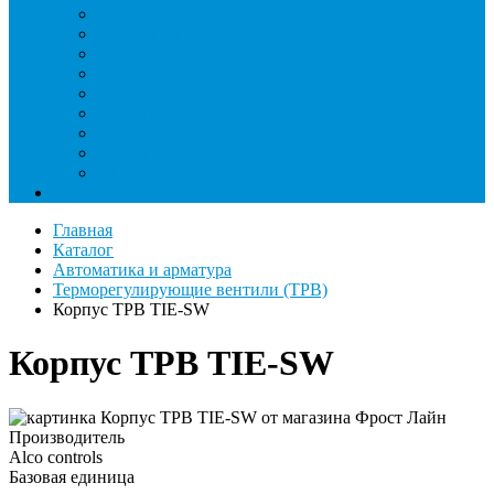
Паячные посты и огнезащита
Римеры и гратосниматели
Станции манометрические
Течеискатели ламповые и красители
Течеискатели электронные
Трубогибы
Труборасширители
Труборезы
Шланги
Еще
Главная
Каталог
Автоматика и арматура
Терморегулирующие вентили (ТРВ)
Корпус ТРВ TIE-SW
Корпус ТРВ TIE-SW
Производитель
Alco controls
Базовая единица