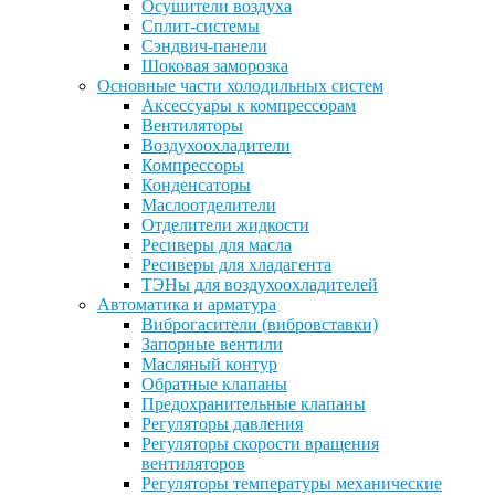
Осушители воздуха
Сплит-системы
Сэндвич-панели
Шоковая заморозка
Основные части холодильных систем
Аксессуары к компрессорам
Вентиляторы
Воздухоохладители
Компрессоры
Конденсаторы
Маслоотделители
Отделители жидкости
Ресиверы для масла
Ресиверы для хладагента
ТЭНы для воздухоохладителей
Автоматика и арматура
Виброгасители (вибровставки)
Запорные вентили
Масляный контур
Обратные клапаны
Предохранительные клапаны
Регуляторы давления
Регуляторы скорости вращения
вентиляторов
Регуляторы температуры механические