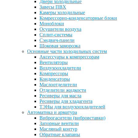
Двери холодильные
Завесы ПВХ
Камеры холодильные
Комрессорно-конденсаторные блоки
Моноблоки
Осушители воздуха
Сплит-системы
Сэндвич-панели
Шоковая заморозка
Основные части холодильных систем
Аксессуары к компрессорам
Вентиляторы
Воздухоохладители
Компрессоры
Конденсаторы
Маслоотделители
Отделители жидкости
Ресиверы для масла
Ресиверы для хладагента
ТЭНы для воздухоохладителей
Автоматика и арматура
Виброгасители (вибровставки)
Запорные вентили
Масляный контур
Обратные клапаны