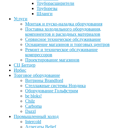
Труборасширители
Труборезы
Шланги
Услуги
Монтаж и пуско-наладка оборудования
Поставка холодильного оборудования,
компонентов и расходных материалов
Сервисное техническое обслуживание
Оснащение магазинов и торговых центров
Ремонт и техническое обслуживание
компрессоров
Проектирование магазинов
СЦ Битцер
Ирбис
Торговое оборудование
Витрины Brandford
Стеллажные системы Нордика
Оборудование Гольфстрим
be bloks!
Chilz
Carboma
Dazzl
Промышленный холод
Intercold
Агрегаты Belief