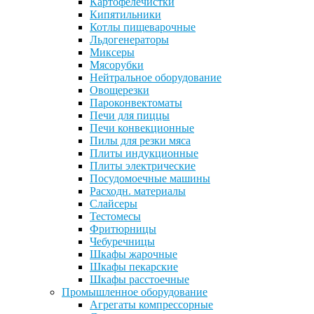
Картофелечистки
Кипятильники
Котлы пищеварочные
Льдогенераторы
Миксеры
Мясорубки
Нейтральное оборудование
Овощерезки
Пароконвектоматы
Печи для пиццы
Печи конвекционные
Пилы для резки мяса
Плиты индукционные
Плиты электрические
Посудомоечные машины
Расходн. материалы
Слайсеры
Тестомесы
Фритюрницы
Чебуречницы
Шкафы жарочные
Шкафы пекарские
Шкафы расстоечные
Промышленное оборудование
Агрегаты компрессорные