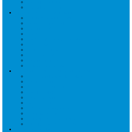
Шкафы пекарские
Шкафы расстоечные
Промышленное оборудование
Агрегаты компрессорные
Двери холодильные
Завесы ПВХ
Камеры холодильные
Комрессорно-конденсаторные блоки
Моноблоки
Осушители воздуха
Сплит-системы
Сэндвич-панели
Шоковая заморозка
Основные части холодильных систем
Аксессуары к компрессорам
Вентиляторы
Воздухоохладители
Компрессоры
Конденсаторы
Маслоотделители
Отделители жидкости
Ресиверы для масла
Ресиверы для хладагента
ТЭНы для воздухоохладителей
Автоматика и арматура