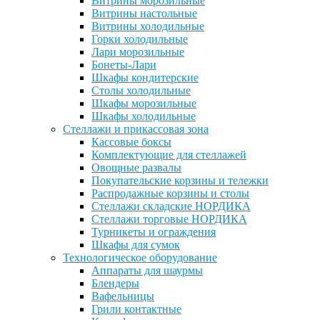
Витрины морозильные
Витрины настольные
Витрины холодильные
Горки холодильные
Лари морозильные
Бонеты-Лари
Шкафы кондитерские
Столы холодильные
Шкафы морозильные
Шкафы холодильные
Стеллажи и прикассовая зона
Кассовые боксы
Комплектующие для стеллажей
Овощные развалы
Покупательские корзины и тележки
Распродажные корзины и столы
Стеллажи складские НОРДИКА
Стеллажи торговые НОРДИКА
Турникеты и ограждения
Шкафы для сумок
Технологическое оборудование
Аппараты для шаурмы
Блендеры
Вафельницы
Грили контактные