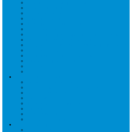
Виброгасители (вибровставки)
Запорные вентили
Масляный контур
Обратные клапаны
Предохранительные клапаны
Регуляторы давления
Регуляторы скорости вращения вентиляторов
Регуляторы температуры механические
Реле давления, протока, картриджные прессостаты
Смотровые стекла
Соленоидные клапаны и катушки
Терморегулирующие вентили (ТРВ)
Фильтры
Шумоглушители
Электрика и электроника
Автоматические выключатели
Датчики давления (преобразователи)
Датчики температуры
Контакторы
Переключатели и лампы сигнальные
Таймеры и реле
Щиты управления
Электронные контроллеры
Расходные материалы
Вибро- Шумо- Изоляция