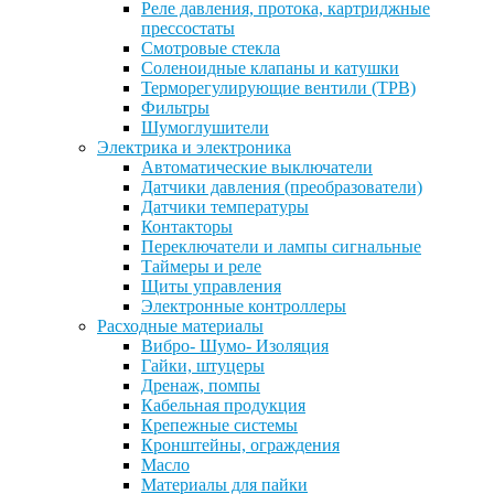
Реле давления, протока, картриджные
прессостаты
Смотровые стекла
Соленоидные клапаны и катушки
Терморегулирующие вентили (ТРВ)
Фильтры
Шумоглушители
Электрика и электроника
Автоматические выключатели
Датчики давления (преобразователи)
Датчики температуры
Контакторы
Переключатели и лампы сигнальные
Таймеры и реле
Щиты управления
Электронные контроллеры
Расходные материалы
Вибро- Шумо- Изоляция
Гайки, штуцеры
Дренаж, помпы
Кабельная продукция
Крепежные системы
Кронштейны, ограждения
Масло
Материалы для пайки