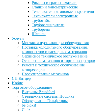
Римеры и гратосниматели
Станции манометрические
Течеискатели ламповые и красители
Течеискатели электронные
Трубогибы
Труборасширители
Труборезы
Шланги
Услуги
Монтаж и пуско-наладка оборудования
Поставка холодильного оборудования,
компонентов и расходных материалов
Сервисное техническое обслуживание
Оснащение магазинов и торговых центров
Ремонт и техническое обслуживание
компрессоров
Проектирование магазинов
СЦ Битцер
Ирбис
Торговое оборудование
Витрины Brandford
Стеллажные системы Нордика
Оборудование Гольфстрим
be bloks!
Chilz