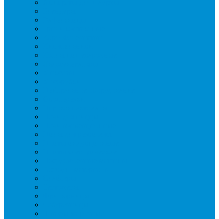
Аппараты для шаурмы
Блендеры
Вафельницы
Грили контактные
Картофелечистки
Кипятильники
Котлы пищеварочные
Льдогенераторы
Миксеры
Мясорубки
Нейтральное оборудование
Овощерезки
Пароконвектоматы
Печи для пиццы
Печи конвекционные
Пилы для резки мяса
Плиты индукционные
Плиты электрические
Посудомоечные машины
Расходн. материалы
Слайсеры
Тестомесы
Фритюрницы
Чебуречницы
Шкафы жарочные