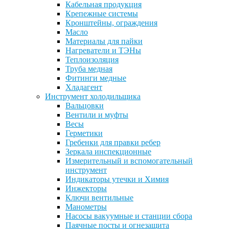
Кабельная продукция
Крепежные системы
Кронштейны, ограждения
Масло
Материалы для пайки
Нагреватели и ТЭНы
Теплоизоляция
Труба медная
Фитинги медные
Хладагент
Инструмент холодильщика
Вальцовки
Вентили и муфты
Весы
Герметики
Гребенки для правки ребер
Зеркала инспекционные
Измерительный и вспомогательный
инструмент
Индикаторы утечки и Химия
Инжекторы
Ключи вентильные
Манометры
Насосы вакуумные и станции сбора
Паячные посты и огнезащита