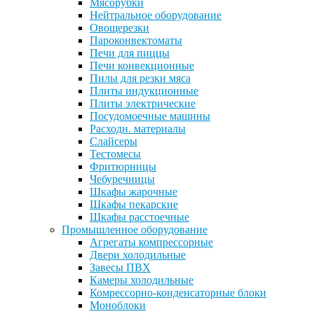
Мясорубки
Нейтральное оборудование
Овощерезки
Пароконвектоматы
Печи для пиццы
Печи конвекционные
Пилы для резки мяса
Плиты индукционные
Плиты электрические
Посудомоечные машины
Расходн. материалы
Слайсеры
Тестомесы
Фритюрницы
Чебуречницы
Шкафы жарочные
Шкафы пекарские
Шкафы расстоечные
Промышленное оборудование
Агрегаты компрессорные
Двери холодильные
Завесы ПВХ
Камеры холодильные
Комрессорно-конденсаторные блоки
Моноблоки