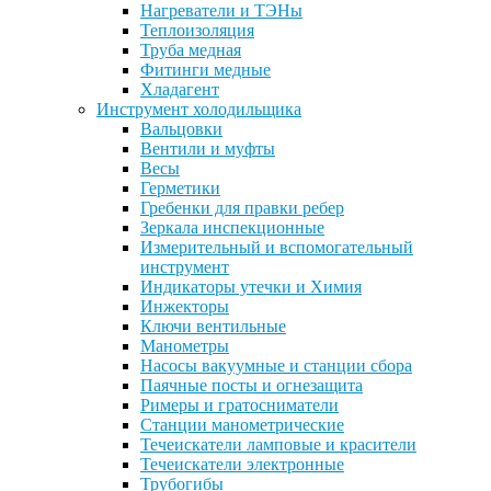
Нагреватели и ТЭНы
Теплоизоляция
Труба медная
Фитинги медные
Хладагент
Инструмент холодильщика
Вальцовки
Вентили и муфты
Весы
Герметики
Гребенки для правки ребер
Зеркала инспекционные
Измерительный и вспомогательный
инструмент
Индикаторы утечки и Химия
Инжекторы
Ключи вентильные
Манометры
Насосы вакуумные и станции сбора
Паячные посты и огнезащита
Римеры и гратосниматели
Станции манометрические
Течеискатели ламповые и красители
Течеискатели электронные
Трубогибы