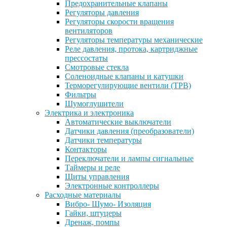
Предохранительные клапаны
Регуляторы давления
Регуляторы скорости вращения
вентиляторов
Регуляторы температуры механические
Реле давления, протока, картриджные
прессостаты
Смотровые стекла
Соленоидные клапаны и катушки
Терморегулирующие вентили (ТРВ)
Фильтры
Шумоглушители
Электрика и электроника
Автоматические выключатели
Датчики давления (преобразователи)
Датчики температуры
Контакторы
Переключатели и лампы сигнальные
Таймеры и реле
Щиты управления
Электронные контроллеры
Расходные материалы
Вибро- Шумо- Изоляция
Гайки, штуцеры
Дренаж, помпы