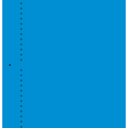
Гайки, штуцеры
Дренаж, помпы
Кабельная продукция
Крепежные системы
Кронштейны, ограждения
Масло
Материалы для пайки
Нагреватели и ТЭНы
Теплоизоляция
Труба медная
Фитинги медные
Хладагент
Инструмент холодильщика
Вальцовки
Вентили и муфты
Весы
Герметики
Гребенки для правки ребер
Зеркала инспекционные
Измерительный и вспомогательный инструмент
Индикаторы утечки и Химия
Инжекторы
Ключи вентильные
Манометры
Насосы вакуумные и станции сбора