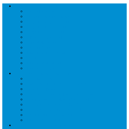
Торговое оборудование
Бонеты морозильные
Витрины кондитерские
Витрины морозильные
Витрины настольные
Витрины холодильные
Горки холодильные
Лари морозильные
Бонеты-Лари
Шкафы кондитерские
Столы холодильные
Шкафы морозильные
Шкафы холодильные
Стеллажи и прикассовая зона
Кассовые боксы
Комплектующие для стеллажей
Овощные развалы
Покупательские корзины и тележки
Распродажные корзины и столы
Стеллажи складские НОРДИКА
Стеллажи торговые НОРДИКА
Турникеты и ограждения
Шкафы для сумок
Технологическое оборудование