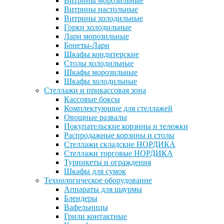
Витрины морозильные
Витрины настольные
Витрины холодильные
Горки холодильные
Лари морозильные
Бонеты-Лари
Шкафы кондитерские
Столы холодильные
Шкафы морозильные
Шкафы холодильные
Стеллажи и прикассовая зона
Кассовые боксы
Комплектующие для стеллажей
Овощные развалы
Покупательские корзины и тележки
Распродажные корзины и столы
Стеллажи складские НОРДИКА
Стеллажи торговые НОРДИКА
Турникеты и ограждения
Шкафы для сумок
Технологическое оборудование
Аппараты для шаурмы
Блендеры
Вафельницы
Грили контактные