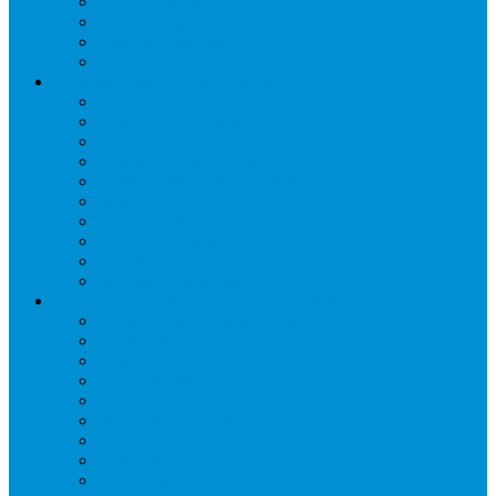
Чебуречницы
Шкафы жарочные
Шкафы пекарские
Шкафы расстоечные
Промышленное оборудование
Агрегаты компрессорные
Двери холодильные
Завесы ПВХ
Камеры холодильные
Комрессорно-конденсаторные блоки
Моноблоки
Осушители воздуха
Сплит-системы
Сэндвич-панели
Шоковая заморозка
Основные части холодильных систем
Аксессуары к компрессорам
Вентиляторы
Воздухоохладители
Компрессоры
Конденсаторы
Маслоотделители
Отделители жидкости
Ресиверы для масла
Ресиверы для хладагента