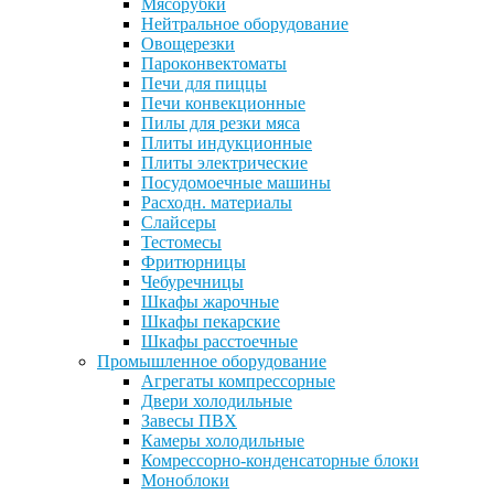
Мясорубки
Нейтральное оборудование
Овощерезки
Пароконвектоматы
Печи для пиццы
Печи конвекционные
Пилы для резки мяса
Плиты индукционные
Плиты электрические
Посудомоечные машины
Расходн. материалы
Слайсеры
Тестомесы
Фритюрницы
Чебуречницы
Шкафы жарочные
Шкафы пекарские
Шкафы расстоечные
Промышленное оборудование
Агрегаты компрессорные
Двери холодильные
Завесы ПВХ
Камеры холодильные
Комрессорно-конденсаторные блоки
Моноблоки