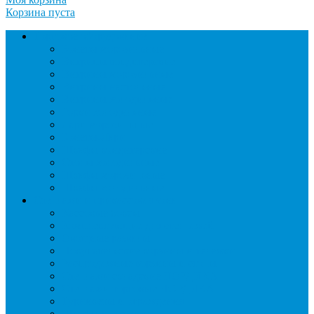
Корзина пуста
Торговое оборудование
Бонеты морозильные
Витрины кондитерские
Витрины морозильные
Витрины настольные
Витрины холодильные
Горки холодильные
Лари морозильные
Бонеты-Лари
Шкафы кондитерские
Столы холодильные
Шкафы морозильные
Шкафы холодильные
Стеллажи и прикассовая зона
Кассовые боксы
Комплектующие для стеллажей
Овощные развалы
Покупательские корзины и тележки
Распродажные корзины и столы
Стеллажи складские НОРДИКА
Стеллажи торговые НОРДИКА
Турникеты и ограждения
Шкафы для сумок