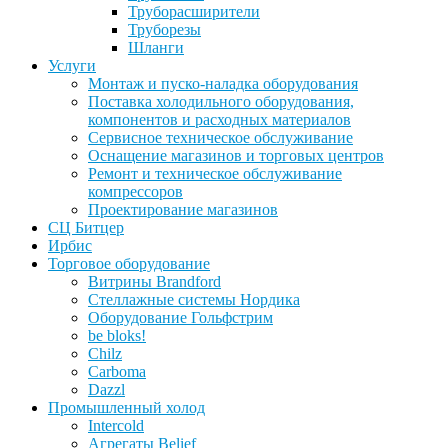
Труборасширители
Труборезы
Шланги
Услуги
Монтаж и пуско-наладка оборудования
Поставка холодильного оборудования,
компонентов и расходных материалов
Сервисное техническое обслуживание
Оснащение магазинов и торговых центров
Ремонт и техническое обслуживание
компрессоров
Проектирование магазинов
СЦ Битцер
Ирбис
Торговое оборудование
Витрины Brandford
Стеллажные системы Нордика
Оборудование Гольфстрим
be bloks!
Chilz
Carboma
Dazzl
Промышленный холод
Intercold
Агрегаты Belief