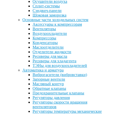
Осушители воздуха
Сплит-системы
Сэндвич-панели
Шоковая заморозка
Основные части холодильных систем
Аксессуары к компрессорам
Вентиляторы
Воздухоохладители
Компрессоры
Конденсаторы
Маслоотделители
Отделители жидкости
Ресиверы для масла
Ресиверы для хладагента
ТЭНы для воздухоохладителей
Автоматика и арматура
Виброгасители (вибровставки)
Запорные вентили
Масляный контур
Обратные клапаны
Предохранительные клапаны
Регуляторы давления
Регуляторы скорости вращения
вентиляторов
Регуляторы температуры механические