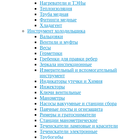
Нагреватели и ТЭНы
Теплоизоляция
Труба медная
Фитинги медные
Хладагент
Инструмент холодильщика
Вальцовки
Вентили и муфты
Весы
Герметики
Гребенки для правки ребер
Зеркала инспекционные
Измерительный и вспомогательный
инструмент
Индикаторы утечки и Химия
Инжекторы
Ключи вентильные
Манометры
Насосы вакуумные и станции сбора
Паячные посты и огнезащита
Римеры и гратосниматели
Станции манометрические
Течеискатели ламповые и красители
Течеискатели электронные
Трубогибы