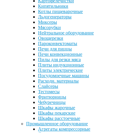
Картофелечистки
Кипятильники
Котлы пищеварочные
Льдогенераторы
Миксеры
Мясорубки
Нейтральное оборудование
Овощерезки
Пароконвектоматы
Печи для пиццы
Печи конвекционные
Пилы для резки мяса
Плиты индукционные
Плиты электрические
Посудомоечные машины
Расходн. материалы
Слайсеры
Тестомесы
Фритюрницы
Чебуречницы
Шкафы жарочные
Шкафы пекарские
Шкафы расстоечные
Промышленное оборудование
Агрегаты компрессорные