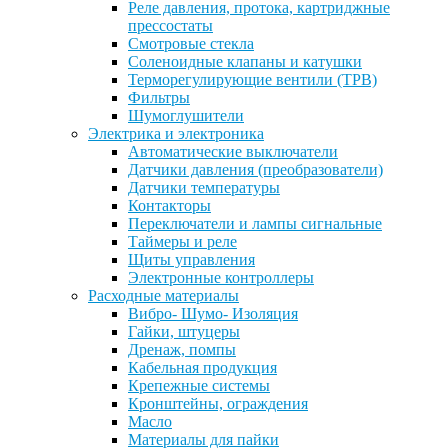
Реле давления, протока, картриджные
прессостаты
Смотровые стекла
Соленоидные клапаны и катушки
Терморегулирующие вентили (ТРВ)
Фильтры
Шумоглушители
Электрика и электроника
Автоматические выключатели
Датчики давления (преобразователи)
Датчики температуры
Контакторы
Переключатели и лампы сигнальные
Таймеры и реле
Щиты управления
Электронные контроллеры
Расходные материалы
Вибро- Шумо- Изоляция
Гайки, штуцеры
Дренаж, помпы
Кабельная продукция
Крепежные системы
Кронштейны, ограждения
Масло
Материалы для пайки