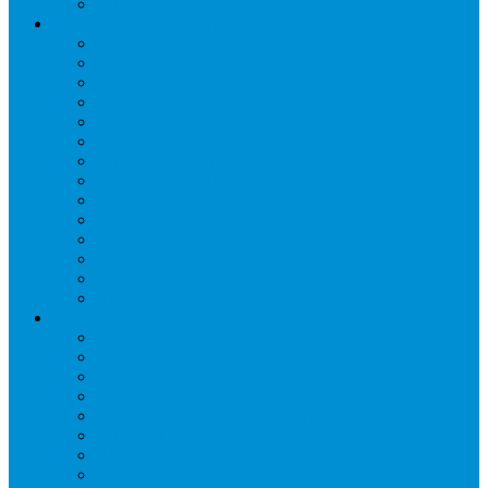
ТЭНы для воздухоохладителей
Автоматика и арматура
Виброгасители (вибровставки)
Запорные вентили
Масляный контур
Обратные клапаны
Предохранительные клапаны
Регуляторы давления
Регуляторы скорости вращения вентиляторов
Регуляторы температуры механические
Реле давления, протока, картриджные прессостаты
Смотровые стекла
Соленоидные клапаны и катушки
Терморегулирующие вентили (ТРВ)
Фильтры
Шумоглушители
Электрика и электроника
Автоматические выключатели
Датчики давления (преобразователи)
Датчики температуры
Контакторы
Переключатели и лампы сигнальные
Таймеры и реле
Щиты управления
Электронные контроллеры