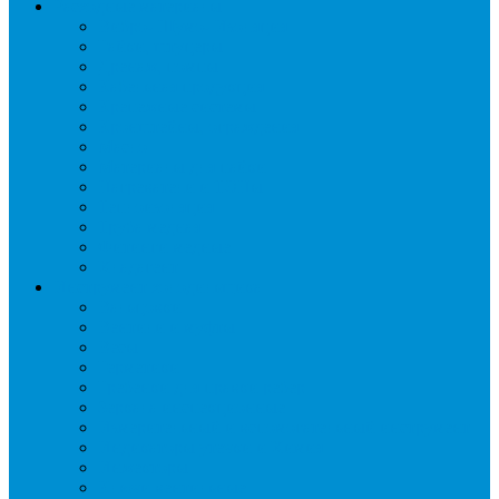
Расходные материалы
Вибро- Шумо- Изоляция
Гайки, штуцеры
Дренаж, помпы
Кабельная продукция
Крепежные системы
Кронштейны, ограждения
Масло
Материалы для пайки
Нагреватели и ТЭНы
Теплоизоляция
Труба медная
Фитинги медные
Хладагент
Инструмент холодильщика
Вальцовки
Вентили и муфты
Весы
Герметики
Гребенки для правки ребер
Зеркала инспекционные
Измерительный и вспомогательный инструмент
Индикаторы утечки и Химия
Инжекторы
Ключи вентильные