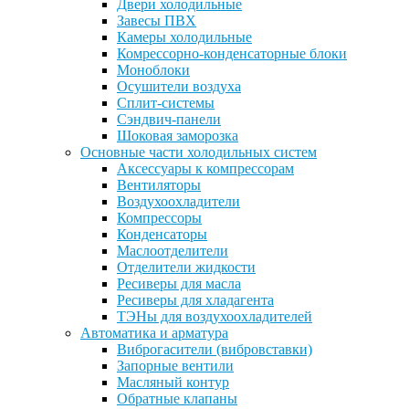
Двери холодильные
Завесы ПВХ
Камеры холодильные
Комрессорно-конденсаторные блоки
Моноблоки
Осушители воздуха
Сплит-системы
Сэндвич-панели
Шоковая заморозка
Основные части холодильных систем
Аксессуары к компрессорам
Вентиляторы
Воздухоохладители
Компрессоры
Конденсаторы
Маслоотделители
Отделители жидкости
Ресиверы для масла
Ресиверы для хладагента
ТЭНы для воздухоохладителей
Автоматика и арматура
Виброгасители (вибровставки)
Запорные вентили
Масляный контур
Обратные клапаны