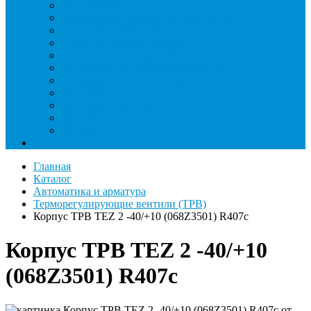
Манометры
Насосы вакуумные и станции сбора
Паячные посты и огнезащита
Римеры и гратосниматели
Станции манометрические
Течеискатели ламповые и красители
Течеискатели электронные
Трубогибы
Труборасширители
Труборезы
Шланги
Еще
Главная
Каталог
Автоматика и арматура
Терморегулирующие вентили (ТРВ)
Корпус ТРВ TEZ 2 -40/+10 (068Z3501) R407c
Корпус ТРВ TEZ 2 -40/+10
(068Z3501) R407c