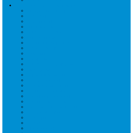
Технологическое оборудование
Аппараты для шаурмы
Блендеры
Вафельницы
Грили контактные
Картофелечистки
Кипятильники
Котлы пищеварочные
Льдогенераторы
Миксеры
Мясорубки
Нейтральное оборудование
Овощерезки
Пароконвектоматы
Печи для пиццы
Печи конвекционные
Пилы для резки мяса
Плиты индукционные
Плиты электрические
Посудомоечные машины
Расходн. материалы
Слайсеры
Тестомесы
Фритюрницы