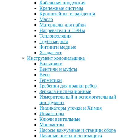
Кабельная продукция
Крепежные системы
Кронштейны, ограждения
Масло
Материалы для пайки
Нагреватели и ТЭНы
Теплоизоляция
Труба медная
Фитинги медные
Хладагент
Инструмент холодильщика
Вальцовки
Вентили и муфты
Весы
Герметики
Гребенки для правки ребер
Зеркала инспекционные
Измерительный и вспомогательный
инструмент
Индикаторы утечки и Химия
Инжекторы
Ключи вентильные
Манометры
Насосы вакуумные и станции сбора
Паячные посты и огнезащита