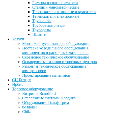
Римеры и гратосниматели
Станции манометрические
Течеискатели ламповые и красители
Течеискатели электронные
Трубогибы
Труборасширители
Труборезы
Шланги
Услуги
Монтаж и пуско-наладка оборудования
Поставка холодильного оборудования,
компонентов и расходных материалов
Сервисное техническое обслуживание
Оснащение магазинов и торговых центров
Ремонт и техническое обслуживание
компрессоров
Проектирование магазинов
СЦ Битцер
Ирбис
Торговое оборудование
Витрины Brandford
Стеллажные системы Нордика
Оборудование Гольфстрим
be bloks!
Chilz