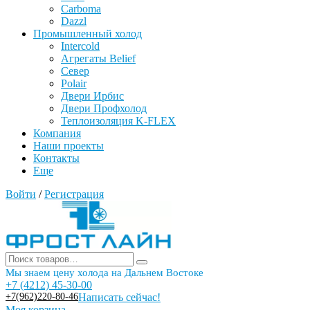
Carboma
Dazzl
Промышленный холод
Intercold
Агрегаты Belief
Север
Polair
Двери Ирбис
Двери Профхолод
Теплоизоляция K-FLEX
Компания
Наши проекты
Контакты
Еще
Войти
/
Регистрация
Мы знаем цену холода на Дальнем Востоке
+7 (4212) 45-30-00
+7(962)220-80-46
Написать сейчас!
Моя корзина