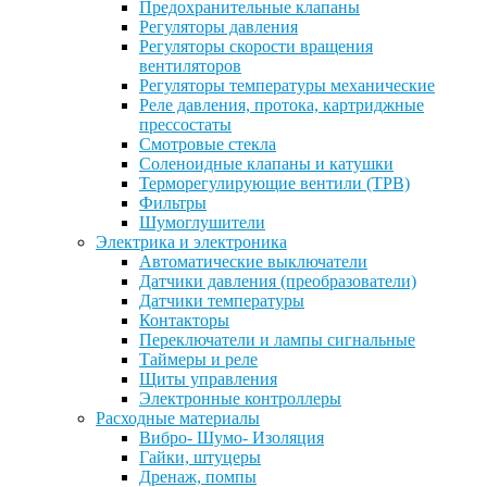
Предохранительные клапаны
Регуляторы давления
Регуляторы скорости вращения
вентиляторов
Регуляторы температуры механические
Реле давления, протока, картриджные
прессостаты
Смотровые стекла
Соленоидные клапаны и катушки
Терморегулирующие вентили (ТРВ)
Фильтры
Шумоглушители
Электрика и электроника
Автоматические выключатели
Датчики давления (преобразователи)
Датчики температуры
Контакторы
Переключатели и лампы сигнальные
Таймеры и реле
Щиты управления
Электронные контроллеры
Расходные материалы
Вибро- Шумо- Изоляция
Гайки, штуцеры
Дренаж, помпы