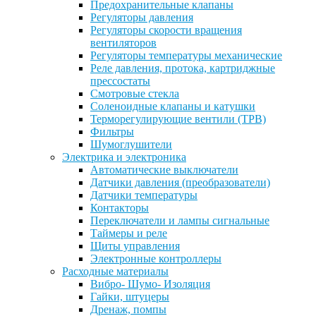
Предохранительные клапаны
Регуляторы давления
Регуляторы скорости вращения
вентиляторов
Регуляторы температуры механические
Реле давления, протока, картриджные
прессостаты
Смотровые стекла
Соленоидные клапаны и катушки
Терморегулирующие вентили (ТРВ)
Фильтры
Шумоглушители
Электрика и электроника
Автоматические выключатели
Датчики давления (преобразователи)
Датчики температуры
Контакторы
Переключатели и лампы сигнальные
Таймеры и реле
Щиты управления
Электронные контроллеры
Расходные материалы
Вибро- Шумо- Изоляция
Гайки, штуцеры
Дренаж, помпы