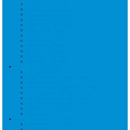
Бонеты морозильные
Витрины кондитерские
Витрины морозильные
Витрины настольные
Витрины холодильные
Горки холодильные
Лари морозильные
Бонеты-Лари
Шкафы кондитерские
Столы холодильные
Шкафы морозильные
Шкафы холодильные
Стеллажи и прикассовая зона
Кассовые боксы
Комплектующие для стеллажей
Овощные развалы
Покупательские корзины и тележки
Распродажные корзины и столы
Стеллажи складские НОРДИКА
Стеллажи торговые НОРДИКА
Турникеты и ограждения
Шкафы для сумок
Технологическое оборудование
Аппараты для шаурмы
Блендеры