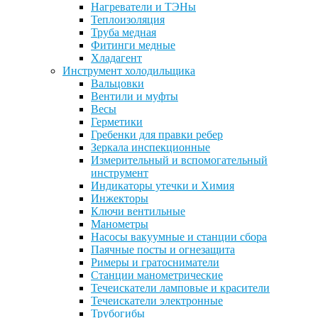
Нагреватели и ТЭНы
Теплоизоляция
Труба медная
Фитинги медные
Хладагент
Инструмент холодильщика
Вальцовки
Вентили и муфты
Весы
Герметики
Гребенки для правки ребер
Зеркала инспекционные
Измерительный и вспомогательный
инструмент
Индикаторы утечки и Химия
Инжекторы
Ключи вентильные
Манометры
Насосы вакуумные и станции сбора
Паячные посты и огнезащита
Римеры и гратосниматели
Станции манометрические
Течеискатели ламповые и красители
Течеискатели электронные
Трубогибы