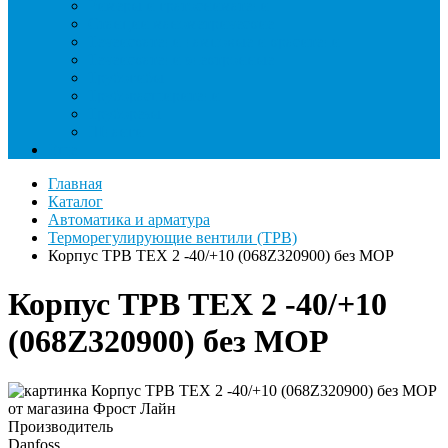
Римеры и гратосниматели
Станции манометрические
Течеискатели ламповые и красители
Течеискатели электронные
Трубогибы
Труборасширители
Труборезы
Шланги
Еще
Главная
Каталог
Автоматика и арматура
Терморегулирующие вентили (ТРВ)
Корпус ТРВ TEX 2 -40/+10 (068Z320900) без MOP
Корпус ТРВ TEX 2 -40/+10
(068Z320900) без MOP
Производитель
Danfoss