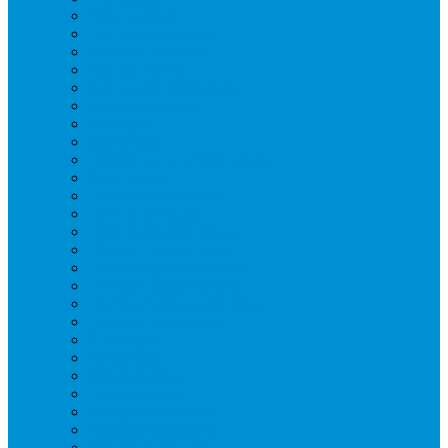
Вафельницы
Грили контактные
Картофелечистки
Кипятильники
Котлы пищеварочные
Льдогенераторы
Миксеры
Мясорубки
Нейтральное оборудование
Овощерезки
Пароконвектоматы
Печи для пиццы
Печи конвекционные
Пилы для резки мяса
Плиты индукционные
Плиты электрические
Посудомоечные машины
Расходн. материалы
Слайсеры
Тестомесы
Фритюрницы
Чебуречницы
Шкафы жарочные
Шкафы пекарские
Шкафы расстоечные