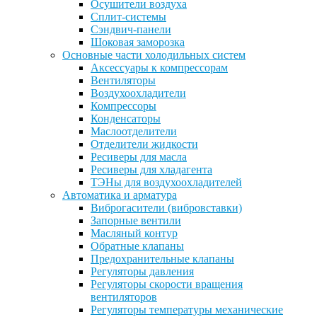
Осушители воздуха
Сплит-системы
Сэндвич-панели
Шоковая заморозка
Основные части холодильных систем
Аксессуары к компрессорам
Вентиляторы
Воздухоохладители
Компрессоры
Конденсаторы
Маслоотделители
Отделители жидкости
Ресиверы для масла
Ресиверы для хладагента
ТЭНы для воздухоохладителей
Автоматика и арматура
Виброгасители (вибровставки)
Запорные вентили
Масляный контур
Обратные клапаны
Предохранительные клапаны
Регуляторы давления
Регуляторы скорости вращения
вентиляторов
Регуляторы температуры механические