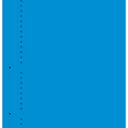
Запорные вентили
Масляный контур
Обратные клапаны
Предохранительные клапаны
Регуляторы давления
Регуляторы скорости вращения вентиляторов
Регуляторы температуры механические
Реле давления, протока, картриджные прессостаты
Смотровые стекла
Соленоидные клапаны и катушки
Терморегулирующие вентили (ТРВ)
Фильтры
Шумоглушители
Электрика и электроника
Автоматические выключатели
Датчики давления (преобразователи)
Датчики температуры
Контакторы
Переключатели и лампы сигнальные
Таймеры и реле
Щиты управления
Электронные контроллеры
Расходные материалы
Вибро- Шумо- Изоляция
Гайки, штуцеры