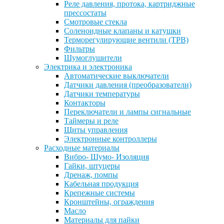
Реле давления, протока, картриджные
прессостаты
Смотровые стекла
Соленоидные клапаны и катушки
Терморегулирующие вентили (ТРВ)
Фильтры
Шумоглушители
Электрика и электроника
Автоматические выключатели
Датчики давления (преобразователи)
Датчики температуры
Контакторы
Переключатели и лампы сигнальные
Таймеры и реле
Щиты управления
Электронные контроллеры
Расходные материалы
Вибро- Шумо- Изоляция
Гайки, штуцеры
Дренаж, помпы
Кабельная продукция
Крепежные системы
Кронштейны, ограждения
Масло
Материалы для пайки