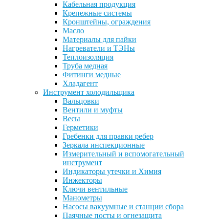
Кабельная продукция
Крепежные системы
Кронштейны, ограждения
Масло
Материалы для пайки
Нагреватели и ТЭНы
Теплоизоляция
Труба медная
Фитинги медные
Хладагент
Инструмент холодильщика
Вальцовки
Вентили и муфты
Весы
Герметики
Гребенки для правки ребер
Зеркала инспекционные
Измерительный и вспомогательный
инструмент
Индикаторы утечки и Химия
Инжекторы
Ключи вентильные
Манометры
Насосы вакуумные и станции сбора
Паячные посты и огнезащита