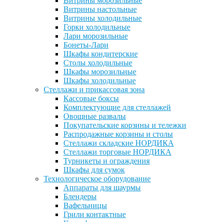
Витрины морозильные
Витрины настольные
Витрины холодильные
Горки холодильные
Лари морозильные
Бонеты-Лари
Шкафы кондитерские
Столы холодильные
Шкафы морозильные
Шкафы холодильные
Стеллажи и прикассовая зона
Кассовые боксы
Комплектующие для стеллажей
Овощные развалы
Покупательские корзины и тележки
Распродажные корзины и столы
Стеллажи складские НОРДИКА
Стеллажи торговые НОРДИКА
Турникеты и ограждения
Шкафы для сумок
Технологическое оборудование
Аппараты для шаурмы
Блендеры
Вафельницы
Грили контактные