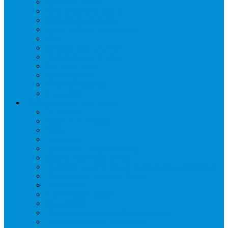
Дренаж, помпы
Кабельная продукция
Крепежные системы
Кронштейны, ограждения
Масло
Материалы для пайки
Нагреватели и ТЭНы
Теплоизоляция
Труба медная
Фитинги медные
Хладагент
Инструмент холодильщика
Вальцовки
Вентили и муфты
Весы
Герметики
Гребенки для правки ребер
Зеркала инспекционные
Измерительный и вспомогательный инструмент
Индикаторы утечки и Химия
Инжекторы
Ключи вентильные
Манометры
Насосы вакуумные и станции сбора
Паячные посты и огнезащита