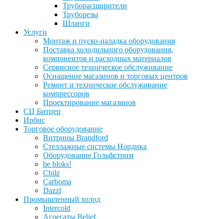
Труборасширители
Труборезы
Шланги
Услуги
Монтаж и пуско-наладка оборудования
Поставка холодильного оборудования,
компонентов и расходных материалов
Сервисное техническое обслуживание
Оснащение магазинов и торговых центров
Ремонт и техническое обслуживание
компрессоров
Проектирование магазинов
СЦ Битцер
Ирбис
Торговое оборудование
Витрины Brandford
Стеллажные системы Нордика
Оборудование Гольфстрим
be bloks!
Chilz
Carboma
Dazzl
Промышленный холод
Intercold
Агрегаты Belief