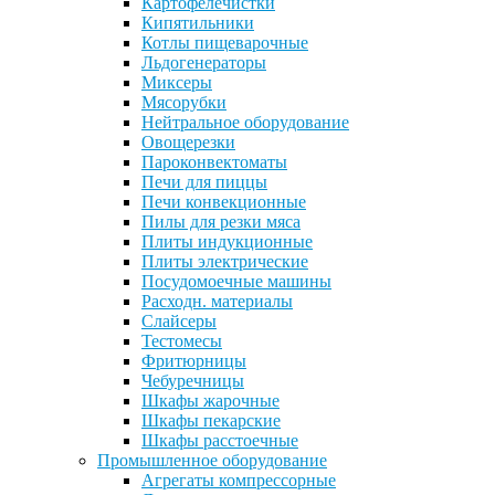
Картофелечистки
Кипятильники
Котлы пищеварочные
Льдогенераторы
Миксеры
Мясорубки
Нейтральное оборудование
Овощерезки
Пароконвектоматы
Печи для пиццы
Печи конвекционные
Пилы для резки мяса
Плиты индукционные
Плиты электрические
Посудомоечные машины
Расходн. материалы
Слайсеры
Тестомесы
Фритюрницы
Чебуречницы
Шкафы жарочные
Шкафы пекарские
Шкафы расстоечные
Промышленное оборудование
Агрегаты компрессорные