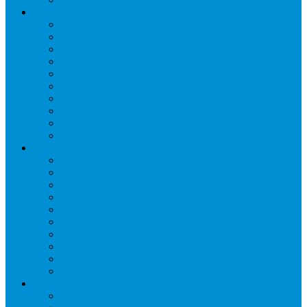
Промышленное оборудование
Агрегаты компрессорные
Двери холодильные
Завесы ПВХ
Камеры холодильные
Комрессорно-конденсаторные блоки
Моноблоки
Осушители воздуха
Сплит-системы
Сэндвич-панели
Шоковая заморозка
Основные части холодильных систем
Аксессуары к компрессорам
Вентиляторы
Воздухоохладители
Компрессоры
Конденсаторы
Маслоотделители
Отделители жидкости
Ресиверы для масла
Ресиверы для хладагента
ТЭНы для воздухоохладителей
Автоматика и арматура
Виброгасители (вибровставки)