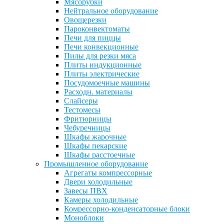
Мясорубки
Нейтральное оборудование
Овощерезки
Пароконвектоматы
Печи для пиццы
Печи конвекционные
Пилы для резки мяса
Плиты индукционные
Плиты электрические
Посудомоечные машины
Расходн. материалы
Слайсеры
Тестомесы
Фритюрницы
Чебуречницы
Шкафы жарочные
Шкафы пекарские
Шкафы расстоечные
Промышленное оборудование
Агрегаты компрессорные
Двери холодильные
Завесы ПВХ
Камеры холодильные
Комрессорно-конденсаторные блоки
Моноблоки