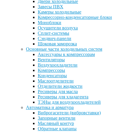
Двери холодильные
Завесы ПВХ
Камеры холодильные
Комрессорно-конденсаторные блоки
Моноблоки
Осушители воздуха
Сплит-системы
Сэндвич-панели
Шоковая заморозка
Основные части холодильных систем
Аксессуары к компрессорам
Вентиляторы
Воздухоохладители
Компрессоры
Конденсаторы
Маслоотделители
Отделители жидкости
Ресиверы для масла
Ресиверы для хладагента
ТЭНы для воздухоохладителей
Автоматика и арматура
Виброгасители (вибровставки)
Запорные вентили
Масляный контур
Обратные клапаны