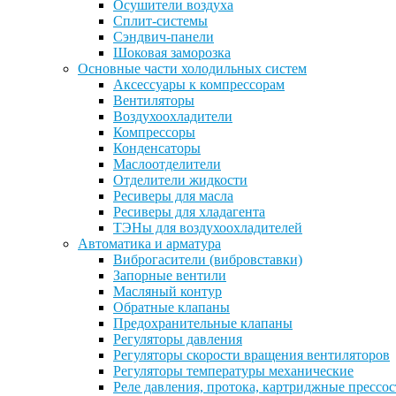
Осушители воздуха
Сплит-системы
Сэндвич-панели
Шоковая заморозка
Основные части холодильных систем
Аксессуары к компрессорам
Вентиляторы
Воздухоохладители
Компрессоры
Конденсаторы
Маслоотделители
Отделители жидкости
Ресиверы для масла
Ресиверы для хладагента
ТЭНы для воздухоохладителей
Автоматика и арматура
Виброгасители (вибровставки)
Запорные вентили
Масляный контур
Обратные клапаны
Предохранительные клапаны
Регуляторы давления
Регуляторы скорости вращения вентиляторов
Регуляторы температуры механические
Реле давления, протока, картриджные прессо