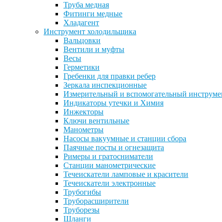
Труба медная
Фитинги медные
Хладагент
Инструмент холодильщика
Вальцовки
Вентили и муфты
Весы
Герметики
Гребенки для правки ребер
Зеркала инспекционные
Измерительный и вспомогательный инструме
Индикаторы утечки и Химия
Инжекторы
Ключи вентильные
Манометры
Насосы вакуумные и станции сбора
Паячные посты и огнезащита
Римеры и гратосниматели
Станции манометрические
Течеискатели ламповые и красители
Течеискатели электронные
Трубогибы
Труборасширители
Труборезы
Шланги