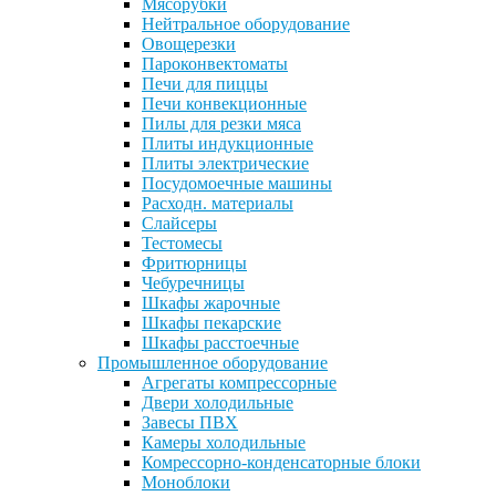
Мясорубки
Нейтральное оборудование
Овощерезки
Пароконвектоматы
Печи для пиццы
Печи конвекционные
Пилы для резки мяса
Плиты индукционные
Плиты электрические
Посудомоечные машины
Расходн. материалы
Слайсеры
Тестомесы
Фритюрницы
Чебуречницы
Шкафы жарочные
Шкафы пекарские
Шкафы расстоечные
Промышленное оборудование
Агрегаты компрессорные
Двери холодильные
Завесы ПВХ
Камеры холодильные
Комрессорно-конденсаторные блоки
Моноблоки