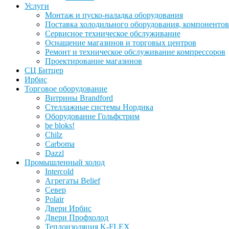
Услуги
Монтаж и пуско-наладка оборудования
Поставка холодильного оборудования, компонентов
Сервисное техническое обслуживание
Оснащение магазинов и торговых центров
Ремонт и техническое обслуживание компрессоров
Проектирование магазинов
СЦ Битцер
Ирбис
Торговое оборудование
Витрины Brandford
Стеллажные системы Нордика
Оборудование Гольфстрим
be bloks!
Chilz
Carboma
Dazzl
Промышленный холод
Intercold
Агрегаты Belief
Север
Polair
Двери Ирбис
Двери Профхолод
Теплоизоляция K-FLEX