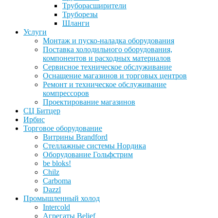
Труборасширители
Труборезы
Шланги
Услуги
Монтаж и пуско-наладка оборудования
Поставка холодильного оборудования,
компонентов и расходных материалов
Сервисное техническое обслуживание
Оснащение магазинов и торговых центров
Ремонт и техническое обслуживание
компрессоров
Проектирование магазинов
СЦ Битцер
Ирбис
Торговое оборудование
Витрины Brandford
Стеллажные системы Нордика
Оборудование Гольфстрим
be bloks!
Chilz
Carboma
Dazzl
Промышленный холод
Intercold
Агрегаты Belief