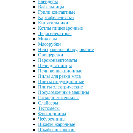
Блендеры
Вафельницы
Грили контактные
Картофелечистки
Кипятильники
Котлы пищеварочные
Льдогенераторы
Миксеры
Мясорубки
Нейтральное оборудование
Овощерезки
Пароконвектоматы
Печи для пиццы
Печи конвекционные
Пилы для резки мяса
Плиты индукционные
Плиты электрические
Посудомоечные машины
Расходн. материалы
Слайсеры
Тестомесы
Фритюрницы
Чебуречницы
Шкафы жарочные
Шкафы пекарские