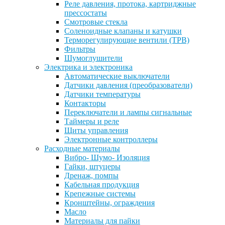
Реле давления, протока, картриджные
прессостаты
Смотровые стекла
Соленоидные клапаны и катушки
Терморегулирующие вентили (ТРВ)
Фильтры
Шумоглушители
Электрика и электроника
Автоматические выключатели
Датчики давления (преобразователи)
Датчики температуры
Контакторы
Переключатели и лампы сигнальные
Таймеры и реле
Щиты управления
Электронные контроллеры
Расходные материалы
Вибро- Шумо- Изоляция
Гайки, штуцеры
Дренаж, помпы
Кабельная продукция
Крепежные системы
Кронштейны, ограждения
Масло
Материалы для пайки