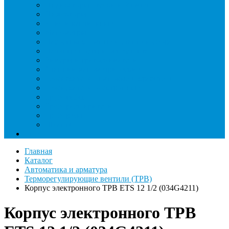
Индикаторы утечки и Химия
Инжекторы
Ключи вентильные
Манометры
Насосы вакуумные и станции сбора
Паячные посты и огнезащита
Римеры и гратосниматели
Станции манометрические
Течеискатели ламповые и красители
Течеискатели электронные
Трубогибы
Труборасширители
Труборезы
Шланги
Еще
Главная
Каталог
Автоматика и арматура
Терморегулирующие вентили (ТРВ)
Корпус электронного ТРВ ETS 12 1/2 (034G4211)
Корпус электронного ТРВ