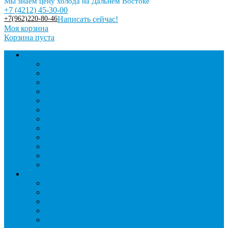
Мы знаем цену холода на Дальнем Востоке
+7 (4212) 45-30-00
+7(962)220-80-46
Написать сейчас!
Моя корзина
Корзина пуста
Торговое оборудование
Бонеты морозильные
Витрины кондитерские
Витрины морозильные
Витрины настольные
Витрины холодильные
Горки холодильные
Лари морозильные
Бонеты-Лари
Шкафы кондитерские
Столы холодильные
Шкафы морозильные
Шкафы холодильные
Стеллажи и прикассовая зона
Кассовые боксы
Комплектующие для стеллажей
Овощные развалы
Покупательские корзины и тележки
Распродажные корзины и столы