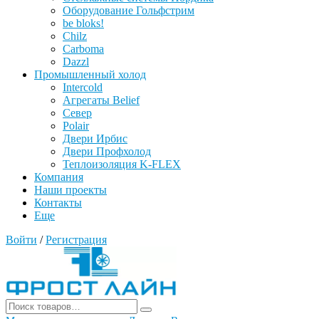
Оборудование Гольфстрим
be bloks!
Chilz
Carboma
Dazzl
Промышленный холод
Intercold
Агрегаты Belief
Север
Polair
Двери Ирбис
Двери Профхолод
Теплоизоляция K-FLEX
Компания
Наши проекты
Контакты
Еще
Войти
/
Регистрация