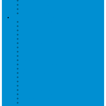
Стеллажи складские НОРДИКА
Стеллажи торговые НОРДИКА
Турникеты и ограждения
Шкафы для сумок
Технологическое оборудование
Аппараты для шаурмы
Блендеры
Вафельницы
Грили контактные
Картофелечистки
Кипятильники
Котлы пищеварочные
Льдогенераторы
Миксеры
Мясорубки
Нейтральное оборудование
Овощерезки
Пароконвектоматы
Печи для пиццы
Печи конвекционные
Пилы для резки мяса
Плиты индукционные
Плиты электрические
Посудомоечные машины
Расходн. материалы