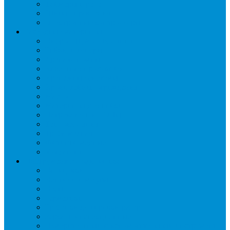
Таймеры и реле
Щиты управления
Электронные контроллеры
Расходные материалы
Вибро- Шумо- Изоляция
Гайки, штуцеры
Дренаж, помпы
Кабельная продукция
Крепежные системы
Кронштейны, ограждения
Масло
Материалы для пайки
Нагреватели и ТЭНы
Теплоизоляция
Труба медная
Фитинги медные
Хладагент
Инструмент холодильщика
Вальцовки
Вентили и муфты
Весы
Герметики
Гребенки для правки ребер
Зеркала инспекционные
Измерительный и вспомогательный инструмент