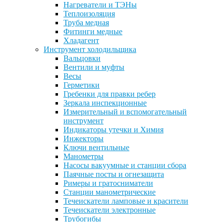
Нагреватели и ТЭНы
Теплоизоляция
Труба медная
Фитинги медные
Хладагент
Инструмент холодильщика
Вальцовки
Вентили и муфты
Весы
Герметики
Гребенки для правки ребер
Зеркала инспекционные
Измерительный и вспомогательный
инструмент
Индикаторы утечки и Химия
Инжекторы
Ключи вентильные
Манометры
Насосы вакуумные и станции сбора
Паячные посты и огнезащита
Римеры и гратосниматели
Станции манометрические
Течеискатели ламповые и красители
Течеискатели электронные
Трубогибы