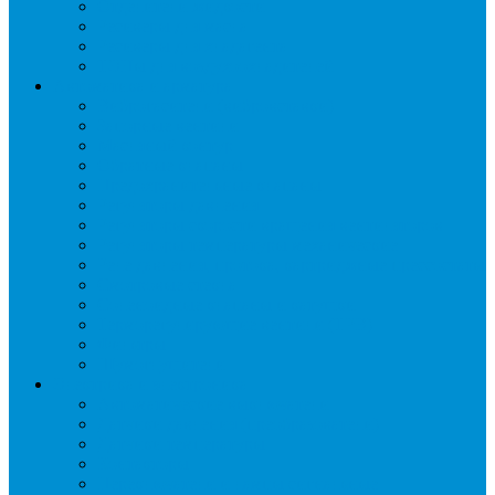
Отделители жидкости
Ресиверы для масла
Ресиверы для хладагента
ТЭНы для воздухоохладителей
Автоматика и арматура
Виброгасители (вибровставки)
Запорные вентили
Масляный контур
Обратные клапаны
Предохранительные клапаны
Регуляторы давления
Регуляторы скорости вращения вентиляторов
Регуляторы температуры механические
Реле давления, протока, картриджные прессостаты
Смотровые стекла
Соленоидные клапаны и катушки
Терморегулирующие вентили (ТРВ)
Фильтры
Шумоглушители
Электрика и электроника
Автоматические выключатели
Датчики давления (преобразователи)
Датчики температуры
Контакторы
Переключатели и лампы сигнальные