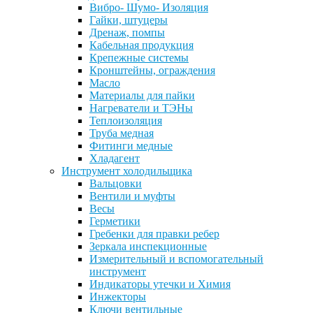
Вибро- Шумо- Изоляция
Гайки, штуцеры
Дренаж, помпы
Кабельная продукция
Крепежные системы
Кронштейны, ограждения
Масло
Материалы для пайки
Нагреватели и ТЭНы
Теплоизоляция
Труба медная
Фитинги медные
Хладагент
Инструмент холодильщика
Вальцовки
Вентили и муфты
Весы
Герметики
Гребенки для правки ребер
Зеркала инспекционные
Измерительный и вспомогательный
инструмент
Индикаторы утечки и Химия
Инжекторы
Ключи вентильные