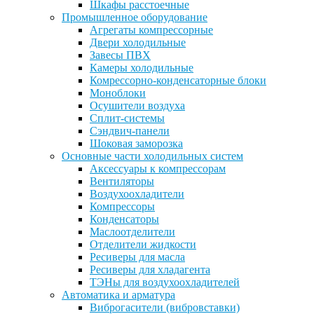
Шкафы расстоечные
Промышленное оборудование
Агрегаты компрессорные
Двери холодильные
Завесы ПВХ
Камеры холодильные
Комрессорно-конденсаторные блоки
Моноблоки
Осушители воздуха
Сплит-системы
Сэндвич-панели
Шоковая заморозка
Основные части холодильных систем
Аксессуары к компрессорам
Вентиляторы
Воздухоохладители
Компрессоры
Конденсаторы
Маслоотделители
Отделители жидкости
Ресиверы для масла
Ресиверы для хладагента
ТЭНы для воздухоохладителей
Автоматика и арматура
Виброгасители (вибровставки)