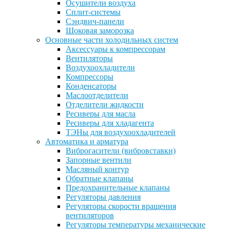
Осушители воздуха
Сплит-системы
Сэндвич-панели
Шоковая заморозка
Основные части холодильных систем
Аксессуары к компрессорам
Вентиляторы
Воздухоохладители
Компрессоры
Конденсаторы
Маслоотделители
Отделители жидкости
Ресиверы для масла
Ресиверы для хладагента
ТЭНы для воздухоохладителей
Автоматика и арматура
Виброгасители (вибровставки)
Запорные вентили
Масляный контур
Обратные клапаны
Предохранительные клапаны
Регуляторы давления
Регуляторы скорости вращения
вентиляторов
Регуляторы температуры механические