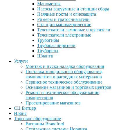
Манометры
Насосы вакуумные и станции сбора
Паячные посты и огнезащита
Римеры и гратосниматели
Станции манометрические
Течеискатели ламповые и красители
Течеискатели электронные
Трубогибы
Труборасширители
Труборезы
Шланги
Услуги
Монтаж и пуско-наладка оборудования
Поставка холодильного оборудования,
компонентов и расходных материалов
Сервисное техническое обслуживание
Оснащение магазинов и торговых центров
Ремонт и техническое обслуживание
компрессоров
Проектирование магазинов
СЦ Битцер
Ирбис
Торговое оборудование
Витрины Brandford
Стеллажные системы Нордика