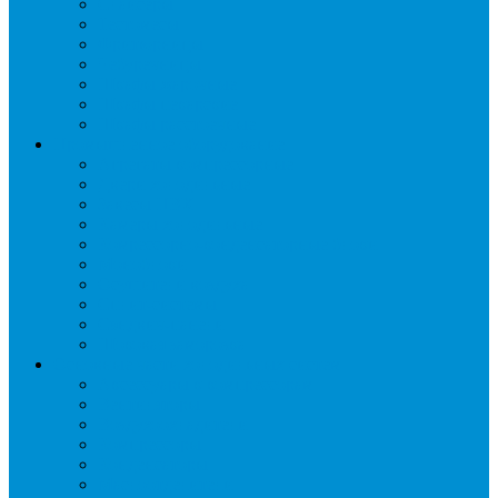
Слайсеры
Тестомесы
Фритюрницы
Чебуречницы
Шкафы жарочные
Шкафы пекарские
Шкафы расстоечные
Промышленное оборудование
Агрегаты компрессорные
Двери холодильные
Завесы ПВХ
Камеры холодильные
Комрессорно-конденсаторные блоки
Моноблоки
Осушители воздуха
Сплит-системы
Сэндвич-панели
Шоковая заморозка
Основные части холодильных систем
Аксессуары к компрессорам
Вентиляторы
Воздухоохладители
Компрессоры
Конденсаторы
Маслоотделители