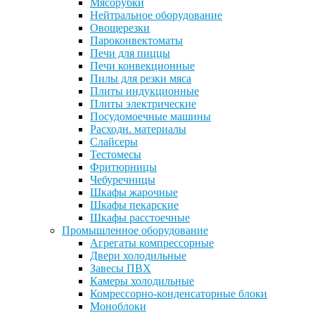
Мясорубки
Нейтральное оборудование
Овощерезки
Пароконвектоматы
Печи для пиццы
Печи конвекционные
Пилы для резки мяса
Плиты индукционные
Плиты электрические
Посудомоечные машины
Расходн. материалы
Слайсеры
Тестомесы
Фритюрницы
Чебуречницы
Шкафы жарочные
Шкафы пекарские
Шкафы расстоечные
Промышленное оборудование
Агрегаты компрессорные
Двери холодильные
Завесы ПВХ
Камеры холодильные
Комрессорно-конденсаторные блоки
Моноблоки