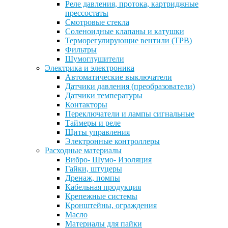
Реле давления, протока, картриджные
прессостаты
Смотровые стекла
Соленоидные клапаны и катушки
Терморегулирующие вентили (ТРВ)
Фильтры
Шумоглушители
Электрика и электроника
Автоматические выключатели
Датчики давления (преобразователи)
Датчики температуры
Контакторы
Переключатели и лампы сигнальные
Таймеры и реле
Щиты управления
Электронные контроллеры
Расходные материалы
Вибро- Шумо- Изоляция
Гайки, штуцеры
Дренаж, помпы
Кабельная продукция
Крепежные системы
Кронштейны, ограждения
Масло
Материалы для пайки