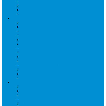
Отделители жидкости
Ресиверы для масла
Ресиверы для хладагента
ТЭНы для воздухоохладителей
Автоматика и арматура
Виброгасители (вибровставки)
Запорные вентили
Масляный контур
Обратные клапаны
Предохранительные клапаны
Регуляторы давления
Регуляторы скорости вращения вентиляторов
Регуляторы температуры механические
Реле давления, протока, картриджные прессостаты
Смотровые стекла
Соленоидные клапаны и катушки
Терморегулирующие вентили (ТРВ)
Фильтры
Шумоглушители
Электрика и электроника
Автоматические выключатели
Датчики давления (преобразователи)
Датчики температуры
Контакторы
Переключатели и лампы сигнальные