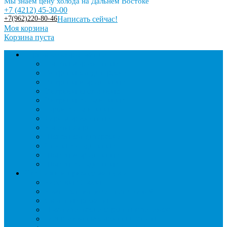
Мы знаем цену холода на Дальнем Востоке
+7 (4212) 45-30-00
+7(962)220-80-46
Написать сейчас!
Моя корзина
Корзина пуста
Торговое оборудование
Бонеты морозильные
Витрины кондитерские
Витрины морозильные
Витрины настольные
Витрины холодильные
Горки холодильные
Лари морозильные
Бонеты-Лари
Шкафы кондитерские
Столы холодильные
Шкафы морозильные
Шкафы холодильные
Стеллажи и прикассовая зона
Кассовые боксы
Комплектующие для стеллажей
Овощные развалы
Покупательские корзины и тележки
Распродажные корзины и столы