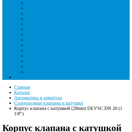
Индикаторы утечки и Химия
Инжекторы
Ключи вентильные
Манометры
Насосы вакуумные и станции сбора
Паячные посты и огнезащита
Римеры и гратосниматели
Станции манометрические
Течеискатели ламповые и красители
Течеискатели электронные
Трубогибы
Труборасширители
Труборезы
Шланги
Еще
Главная
Каталог
Автоматика и арматура
Соленоидные клапаны и катушки
Корпус клапана с катушкой (28mm) DEVSC DN 20 (1
1/8")
Корпус клапана с катушкой