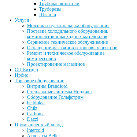
Труборасширители
Труборезы
Шланги
Услуги
Монтаж и пуско-наладка оборудования
Поставка холодильного оборудования,
компонентов и расходных материалов
Сервисное техническое обслуживание
Оснащение магазинов и торговых центров
Ремонт и техническое обслуживание
компрессоров
Проектирование магазинов
СЦ Битцер
Ирбис
Торговое оборудование
Витрины Brandford
Стеллажные системы Нордика
Оборудование Гольфстрим
be bloks!
Chilz
Carboma
Dazzl
Промышленный холод
Intercold
Агрегаты Belief