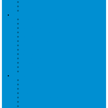
Таймеры и реле
Щиты управления
Электронные контроллеры
Расходные материалы
Вибро- Шумо- Изоляция
Гайки, штуцеры
Дренаж, помпы
Кабельная продукция
Крепежные системы
Кронштейны, ограждения
Масло
Материалы для пайки
Нагреватели и ТЭНы
Теплоизоляция
Труба медная
Фитинги медные
Хладагент
Инструмент холодильщика
Вальцовки
Вентили и муфты
Весы
Герметики
Гребенки для правки ребер
Зеркала инспекционные
Измерительный и вспомогательный инструмент