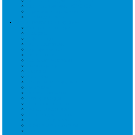
Стеллажи складские НОРДИКА
Стеллажи торговые НОРДИКА
Турникеты и ограждения
Шкафы для сумок
Технологическое оборудование
Аппараты для шаурмы
Блендеры
Вафельницы
Грили контактные
Картофелечистки
Кипятильники
Котлы пищеварочные
Льдогенераторы
Миксеры
Мясорубки
Нейтральное оборудование
Овощерезки
Пароконвектоматы
Печи для пиццы
Печи конвекционные
Пилы для резки мяса
Плиты индукционные
Плиты электрические
Посудомоечные машины
Расходн. материалы