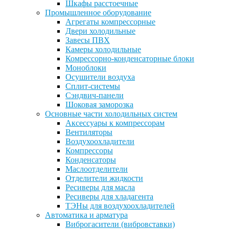
Шкафы расстоечные
Промышленное оборудование
Агрегаты компрессорные
Двери холодильные
Завесы ПВХ
Камеры холодильные
Комрессорно-конденсаторные блоки
Моноблоки
Осушители воздуха
Сплит-системы
Сэндвич-панели
Шоковая заморозка
Основные части холодильных систем
Аксессуары к компрессорам
Вентиляторы
Воздухоохладители
Компрессоры
Конденсаторы
Маслоотделители
Отделители жидкости
Ресиверы для масла
Ресиверы для хладагента
ТЭНы для воздухоохладителей
Автоматика и арматура
Виброгасители (вибровставки)