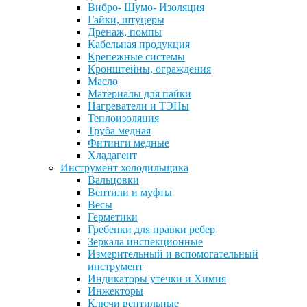
Вибро- Шумо- Изоляция
Гайки, штуцеры
Дренаж, помпы
Кабельная продукция
Крепежные системы
Кронштейны, ограждения
Масло
Материалы для пайки
Нагреватели и ТЭНы
Теплоизоляция
Труба медная
Фитинги медные
Хладагент
Инструмент холодильщика
Вальцовки
Вентили и муфты
Весы
Герметики
Гребенки для правки ребер
Зеркала инспекционные
Измерительный и вспомогательный
инструмент
Индикаторы утечки и Химия
Инжекторы
Ключи вентильные