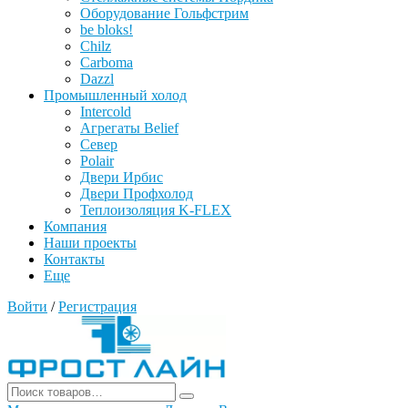
Оборудование Гольфстрим
be bloks!
Chilz
Carboma
Dazzl
Промышленный холод
Intercold
Агрегаты Belief
Север
Polair
Двери Ирбис
Двери Профхолод
Теплоизоляция K-FLEX
Компания
Наши проекты
Контакты
Еще
Войти
/
Регистрация