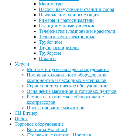
Манометры
Насосы вакуумные и станции сбора
Паячные посты и огнезащита
Римеры и гратосниматели
Станции манометрические
Течеискатели ламповые и красители
Течеискатели электронные
Трубогибы
Труборасширители
Труборезы
Шланги
Услуги
Монтаж и пуско-наладка оборудования
Поставка холодильного оборудования,
компонентов и расходных материалов
Сервисное техническое обслуживание
Оснащение магазинов и торговых центров
Ремонт и техническое обслуживание
компрессоров
Проектирование магазинов
СЦ Битцер
Ирбис
Торговое оборудование
Витрины Brandford
Стеллажные системы Нордика