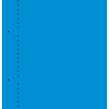
Слайсеры
Тестомесы
Фритюрницы
Чебуречницы
Шкафы жарочные
Шкафы пекарские
Шкафы расстоечные
Промышленное оборудование
Агрегаты компрессорные
Двери холодильные
Завесы ПВХ
Камеры холодильные
Комрессорно-конденсаторные блоки
Моноблоки
Осушители воздуха
Сплит-системы
Сэндвич-панели
Шоковая заморозка
Основные части холодильных систем
Аксессуары к компрессорам
Вентиляторы
Воздухоохладители
Компрессоры
Конденсаторы
Маслоотделители