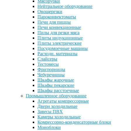
Мясорубки
Нейтральное оборудование
Овощерезки
Пароконвектоматы
Печи для пиццы
Печи конвекционные
Пилы для резки мяса
Плиты индукционные
Плиты электрические
Посудомоечные машины
Расходн. материалы
Слайсеры
Тестомесы
Фритюрницы
Чебуречницы
Шкафы жарочные
Шкафы пекарские
Шкафы расстоечные
Промышленное оборудование
Агрегаты компрессорные
Двери холодильные
Завесы ПВХ
Камеры холодильные
Комрессорно-конденсаторные блоки
Моноблоки