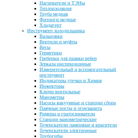
Нагреватели и ТЭНы
Теплоизоляция
Труба медная
Фитинги медные
Хладагент
Инструмент холодильщика
Вальцовки
Вентили и муфты
Весы
Герметики
Гребенки для правки ребер
Зеркала инспекционные
Измерительный и вспомогательный
инструмент
Индикаторы утечки и Химия
Инжекторы
Ключи вентильные
Манометры
Насосы вакуумные и станции сбора
Паячные посты и огнезащита
Римеры и гратосниматели
Станции манометрические
Течеискатели ламповые и красители
Течеискатели электронные
Трубогибы