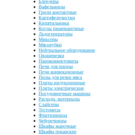
Блендеры
Вафельницы
Грили контактные
Картофелечистки
Кипятильники
Котлы пищеварочные
Льдогенераторы
Миксеры
Мясорубки
Нейтральное оборудование
Овощерезки
Пароконвектоматы
Печи для пиццы
Печи конвекционные
Пилы для резки мяса
Плиты индукционные
Плиты электрические
Посудомоечные машины
Расходн. материалы
Слайсеры
Тестомесы
Фритюрницы
Чебуречницы
Шкафы жарочные
Шкафы пекарские