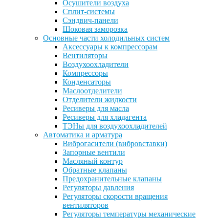
Осушители воздуха
Сплит-системы
Сэндвич-панели
Шоковая заморозка
Основные части холодильных систем
Аксессуары к компрессорам
Вентиляторы
Воздухоохладители
Компрессоры
Конденсаторы
Маслоотделители
Отделители жидкости
Ресиверы для масла
Ресиверы для хладагента
ТЭНы для воздухоохладителей
Автоматика и арматура
Виброгасители (вибровставки)
Запорные вентили
Масляный контур
Обратные клапаны
Предохранительные клапаны
Регуляторы давления
Регуляторы скорости вращения
вентиляторов
Регуляторы температуры механические