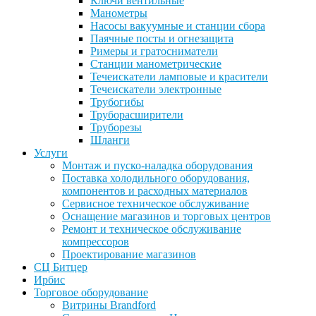
Ключи вентильные
Манометры
Насосы вакуумные и станции сбора
Паячные посты и огнезащита
Римеры и гратосниматели
Станции манометрические
Течеискатели ламповые и красители
Течеискатели электронные
Трубогибы
Труборасширители
Труборезы
Шланги
Услуги
Монтаж и пуско-наладка оборудования
Поставка холодильного оборудования,
компонентов и расходных материалов
Сервисное техническое обслуживание
Оснащение магазинов и торговых центров
Ремонт и техническое обслуживание
компрессоров
Проектирование магазинов
СЦ Битцер
Ирбис
Торговое оборудование
Витрины Brandford