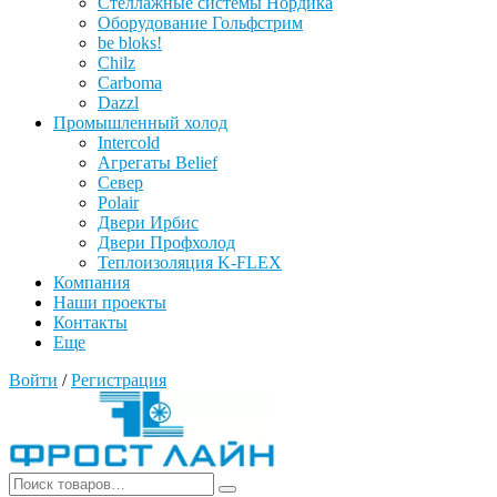
Стеллажные системы Нордика
Оборудование Гольфстрим
be bloks!
Chilz
Carboma
Dazzl
Промышленный холод
Intercold
Агрегаты Belief
Север
Polair
Двери Ирбис
Двери Профхолод
Теплоизоляция K-FLEX
Компания
Наши проекты
Контакты
Еще
Войти
/
Регистрация