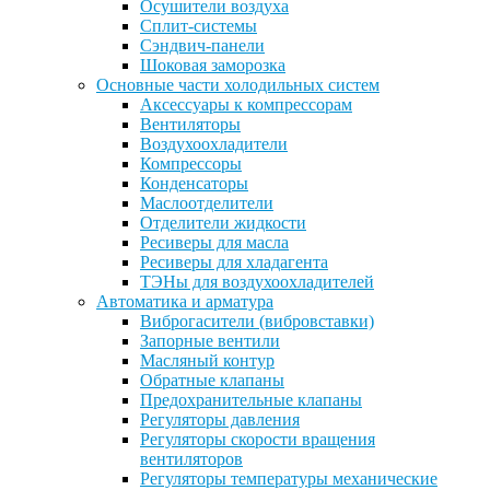
Осушители воздуха
Сплит-системы
Сэндвич-панели
Шоковая заморозка
Основные части холодильных систем
Аксессуары к компрессорам
Вентиляторы
Воздухоохладители
Компрессоры
Конденсаторы
Маслоотделители
Отделители жидкости
Ресиверы для масла
Ресиверы для хладагента
ТЭНы для воздухоохладителей
Автоматика и арматура
Виброгасители (вибровставки)
Запорные вентили
Масляный контур
Обратные клапаны
Предохранительные клапаны
Регуляторы давления
Регуляторы скорости вращения
вентиляторов
Регуляторы температуры механические