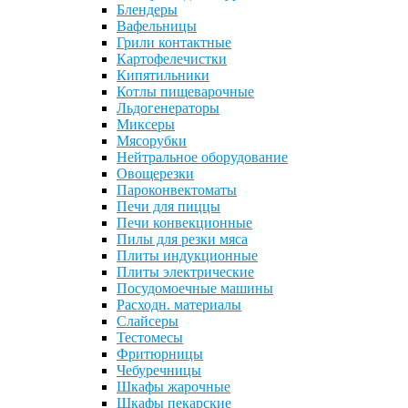
Блендеры
Вафельницы
Грили контактные
Картофелечистки
Кипятильники
Котлы пищеварочные
Льдогенераторы
Миксеры
Мясорубки
Нейтральное оборудование
Овощерезки
Пароконвектоматы
Печи для пиццы
Печи конвекционные
Пилы для резки мяса
Плиты индукционные
Плиты электрические
Посудомоечные машины
Расходн. материалы
Слайсеры
Тестомесы
Фритюрницы
Чебуречницы
Шкафы жарочные
Шкафы пекарские