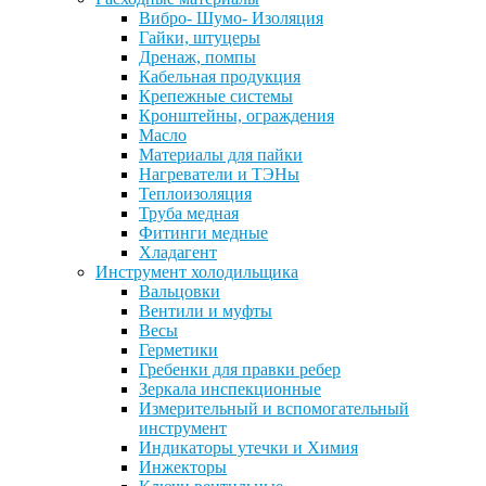
Вибро- Шумо- Изоляция
Гайки, штуцеры
Дренаж, помпы
Кабельная продукция
Крепежные системы
Кронштейны, ограждения
Масло
Материалы для пайки
Нагреватели и ТЭНы
Теплоизоляция
Труба медная
Фитинги медные
Хладагент
Инструмент холодильщика
Вальцовки
Вентили и муфты
Весы
Герметики
Гребенки для правки ребер
Зеркала инспекционные
Измерительный и вспомогательный
инструмент
Индикаторы утечки и Химия
Инжекторы