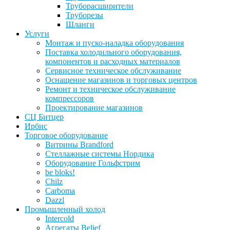
Труборасширители
Труборезы
Шланги
Услуги
Монтаж и пуско-наладка оборудования
Поставка холодильного оборудования,
компонентов и расходных материалов
Сервисное техническое обслуживание
Оснащение магазинов и торговых центров
Ремонт и техническое обслуживание
компрессоров
Проектирование магазинов
СЦ Битцер
Ирбис
Торговое оборудование
Витрины Brandford
Стеллажные системы Нордика
Оборудование Гольфстрим
be bloks!
Chilz
Carboma
Dazzl
Промышленный холод
Intercold
Агрегаты Belief