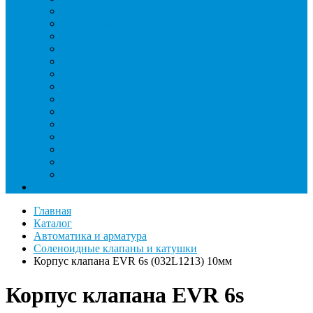
Индикаторы утечки и Химия
Инжекторы
Ключи вентильные
Манометры
Насосы вакуумные и станции сбора
Паячные посты и огнезащита
Римеры и гратосниматели
Станции манометрические
Течеискатели ламповые и красители
Течеискатели электронные
Трубогибы
Труборасширители
Труборезы
Шланги
Еще
Главная
Каталог
Автоматика и арматура
Соленоидные клапаны и катушки
Корпус клапана EVR 6s (032L1213) 10мм
Корпус клапана EVR 6s