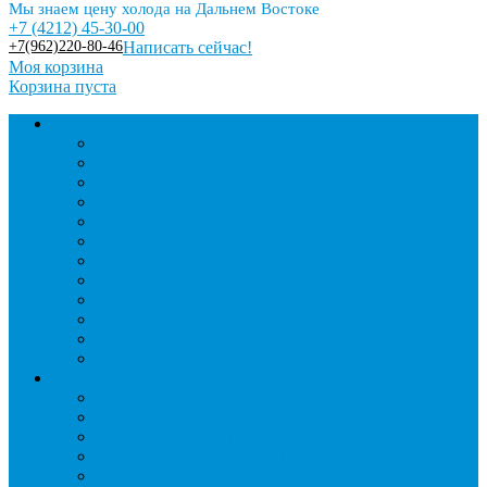
Мы знаем цену холода на Дальнем Востоке
+7 (4212) 45-30-00
+7(962)220-80-46
Написать сейчас!
Моя корзина
Корзина пуста
Торговое оборудование
Бонеты морозильные
Витрины кондитерские
Витрины морозильные
Витрины настольные
Витрины холодильные
Горки холодильные
Лари морозильные
Бонеты-Лари
Шкафы кондитерские
Столы холодильные
Шкафы морозильные
Шкафы холодильные
Стеллажи и прикассовая зона
Кассовые боксы
Комплектующие для стеллажей
Овощные развалы
Покупательские корзины и тележки
Распродажные корзины и столы