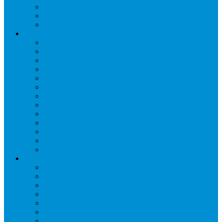
Таймеры и реле
Щиты управления
Электронные контроллеры
Расходные материалы
Вибро- Шумо- Изоляция
Гайки, штуцеры
Дренаж, помпы
Кабельная продукция
Крепежные системы
Кронштейны, ограждения
Масло
Материалы для пайки
Нагреватели и ТЭНы
Теплоизоляция
Труба медная
Фитинги медные
Хладагент
Инструмент холодильщика
Вальцовки
Вентили и муфты
Весы
Герметики
Гребенки для правки ребер
Зеркала инспекционные
Измерительный и вспомогательный инструмент