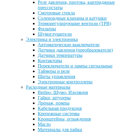
Реле давления, протока, картриджные
прессостаты
Смотровые стекла
Соленоидные клапаны и катушки
Терморегулирующие вентили (ТРВ)
Фильтры
Шумоглушители
Электрика и электроника
Автоматические выключатели
Датчики давления (преобразователи)
Датчики температуры
Контакторы
Переключатели и лампы сигнальные
Таймеры и реле
Щиты управления
Электронные контроллеры
Расходные материалы
Вибро- Шумо- Изоляция
Гайки, штуцеры
Дренаж, помпы
Кабельная продукция
Крепежные системы
Кронштейны, ограждения
Масло
Материалы для пайки