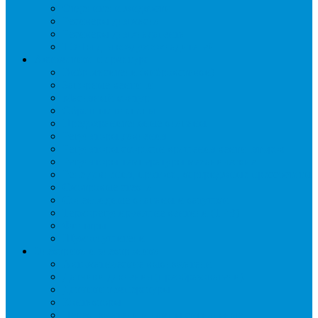
Отделители жидкости
Ресиверы для масла
Ресиверы для хладагента
ТЭНы для воздухоохладителей
Автоматика и арматура
Виброгасители (вибровставки)
Запорные вентили
Масляный контур
Обратные клапаны
Предохранительные клапаны
Регуляторы давления
Регуляторы скорости вращения вентиляторов
Регуляторы температуры механические
Реле давления, протока, картриджные прессостаты
Смотровые стекла
Соленоидные клапаны и катушки
Терморегулирующие вентили (ТРВ)
Фильтры
Шумоглушители
Электрика и электроника
Автоматические выключатели
Датчики давления (преобразователи)
Датчики температуры
Контакторы
Переключатели и лампы сигнальные