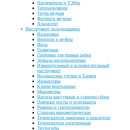
Нагреватели и ТЭНы
Теплоизоляция
Труба медная
Фитинги медные
Хладагент
Инструмент холодильщика
Вальцовки
Вентили и муфты
Весы
Герметики
Гребенки для правки ребер
Зеркала инспекционные
Измерительный и вспомогательный
инструмент
Индикаторы утечки и Химия
Инжекторы
Ключи вентильные
Манометры
Насосы вакуумные и станции сбора
Паячные посты и огнезащита
Римеры и гратосниматели
Станции манометрические
Течеискатели ламповые и красители
Течеискатели электронные
Трубогибы