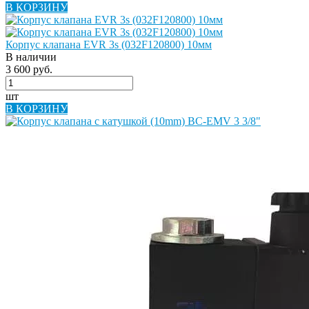
В КОРЗИНУ
Корпус клапана EVR 3s (032F120800) 10мм
В наличии
3 600 руб.
шт
В КОРЗИНУ