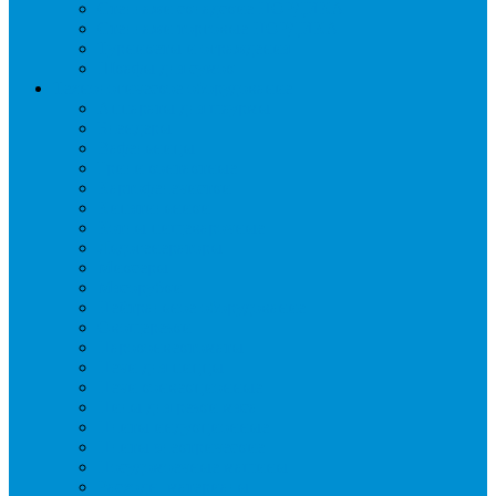
Стеллажи складские НОРДИКА
Стеллажи торговые НОРДИКА
Турникеты и ограждения
Шкафы для сумок
Технологическое оборудование
Аппараты для шаурмы
Блендеры
Вафельницы
Грили контактные
Картофелечистки
Кипятильники
Котлы пищеварочные
Льдогенераторы
Миксеры
Мясорубки
Нейтральное оборудование
Овощерезки
Пароконвектоматы
Печи для пиццы
Печи конвекционные
Пилы для резки мяса
Плиты индукционные
Плиты электрические
Посудомоечные машины
Расходн. материалы