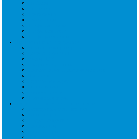
Слайсеры
Тестомесы
Фритюрницы
Чебуречницы
Шкафы жарочные
Шкафы пекарские
Шкафы расстоечные
Промышленное оборудование
Агрегаты компрессорные
Двери холодильные
Завесы ПВХ
Камеры холодильные
Комрессорно-конденсаторные блоки
Моноблоки
Осушители воздуха
Сплит-системы
Сэндвич-панели
Шоковая заморозка
Основные части холодильных систем
Аксессуары к компрессорам
Вентиляторы
Воздухоохладители
Компрессоры
Конденсаторы
Маслоотделители