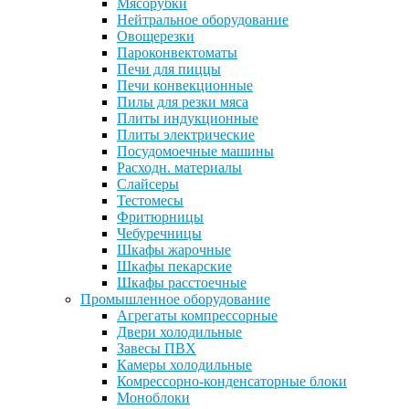
Мясорубки
Нейтральное оборудование
Овощерезки
Пароконвектоматы
Печи для пиццы
Печи конвекционные
Пилы для резки мяса
Плиты индукционные
Плиты электрические
Посудомоечные машины
Расходн. материалы
Слайсеры
Тестомесы
Фритюрницы
Чебуречницы
Шкафы жарочные
Шкафы пекарские
Шкафы расстоечные
Промышленное оборудование
Агрегаты компрессорные
Двери холодильные
Завесы ПВХ
Камеры холодильные
Комрессорно-конденсаторные блоки
Моноблоки