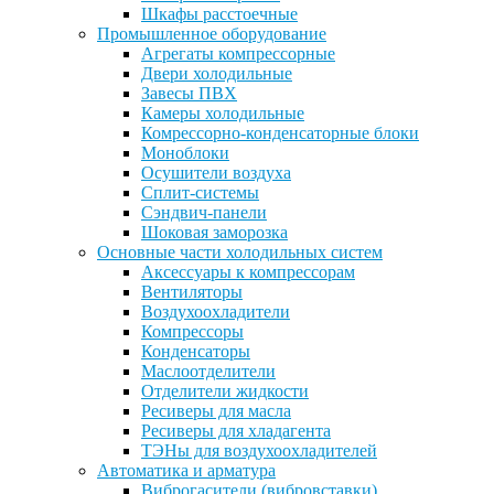
Шкафы расстоечные
Промышленное оборудование
Агрегаты компрессорные
Двери холодильные
Завесы ПВХ
Камеры холодильные
Комрессорно-конденсаторные блоки
Моноблоки
Осушители воздуха
Сплит-системы
Сэндвич-панели
Шоковая заморозка
Основные части холодильных систем
Аксессуары к компрессорам
Вентиляторы
Воздухоохладители
Компрессоры
Конденсаторы
Маслоотделители
Отделители жидкости
Ресиверы для масла
Ресиверы для хладагента
ТЭНы для воздухоохладителей
Автоматика и арматура
Виброгасители (вибровставки)