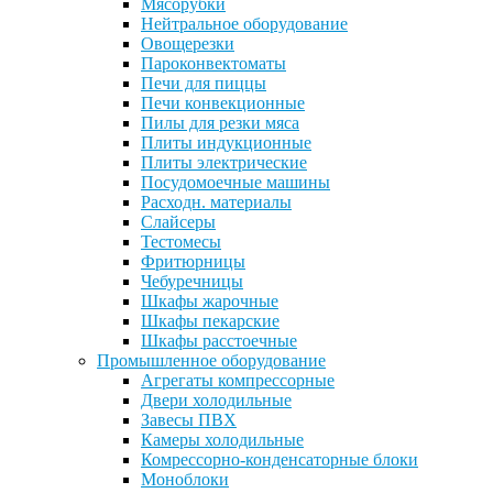
Мясорубки
Нейтральное оборудование
Овощерезки
Пароконвектоматы
Печи для пиццы
Печи конвекционные
Пилы для резки мяса
Плиты индукционные
Плиты электрические
Посудомоечные машины
Расходн. материалы
Слайсеры
Тестомесы
Фритюрницы
Чебуречницы
Шкафы жарочные
Шкафы пекарские
Шкафы расстоечные
Промышленное оборудование
Агрегаты компрессорные
Двери холодильные
Завесы ПВХ
Камеры холодильные
Комрессорно-конденсаторные блоки
Моноблоки