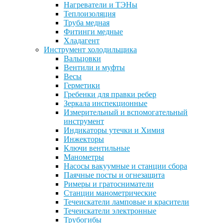
Нагреватели и ТЭНы
Теплоизоляция
Труба медная
Фитинги медные
Хладагент
Инструмент холодильщика
Вальцовки
Вентили и муфты
Весы
Герметики
Гребенки для правки ребер
Зеркала инспекционные
Измерительный и вспомогательный
инструмент
Индикаторы утечки и Химия
Инжекторы
Ключи вентильные
Манометры
Насосы вакуумные и станции сбора
Паячные посты и огнезащита
Римеры и гратосниматели
Станции манометрические
Течеискатели ламповые и красители
Течеискатели электронные
Трубогибы