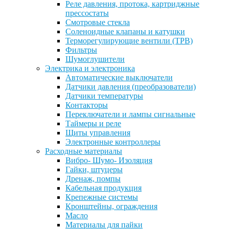
Реле давления, протока, картриджные
прессостаты
Смотровые стекла
Соленоидные клапаны и катушки
Терморегулирующие вентили (ТРВ)
Фильтры
Шумоглушители
Электрика и электроника
Автоматические выключатели
Датчики давления (преобразователи)
Датчики температуры
Контакторы
Переключатели и лампы сигнальные
Таймеры и реле
Щиты управления
Электронные контроллеры
Расходные материалы
Вибро- Шумо- Изоляция
Гайки, штуцеры
Дренаж, помпы
Кабельная продукция
Крепежные системы
Кронштейны, ограждения
Масло
Материалы для пайки