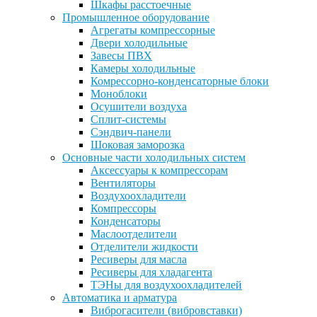
Шкафы расстоечные
Промышленное оборудование
Агрегаты компрессорные
Двери холодильные
Завесы ПВХ
Камеры холодильные
Комрессорно-конденсаторные блоки
Моноблоки
Осушители воздуха
Сплит-системы
Сэндвич-панели
Шоковая заморозка
Основные части холодильных систем
Аксессуары к компрессорам
Вентиляторы
Воздухоохладители
Компрессоры
Конденсаторы
Маслоотделители
Отделители жидкости
Ресиверы для масла
Ресиверы для хладагента
ТЭНы для воздухоохладителей
Автоматика и арматура
Виброгасители (вибровставки)