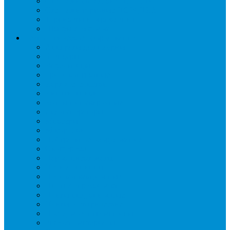
Стеллажи складские НОРДИКА
Стеллажи торговые НОРДИКА
Турникеты и ограждения
Шкафы для сумок
Технологическое оборудование
Аппараты для шаурмы
Блендеры
Вафельницы
Грили контактные
Картофелечистки
Кипятильники
Котлы пищеварочные
Льдогенераторы
Миксеры
Мясорубки
Нейтральное оборудование
Овощерезки
Пароконвектоматы
Печи для пиццы
Печи конвекционные
Пилы для резки мяса
Плиты индукционные
Плиты электрические
Посудомоечные машины
Расходн. материалы