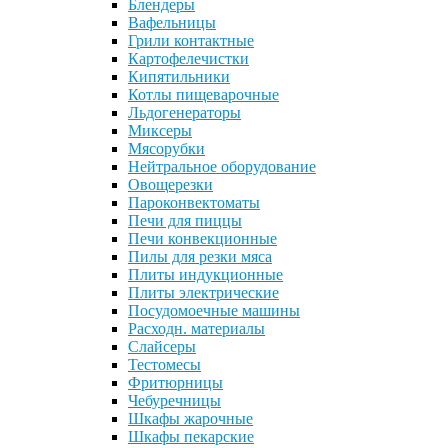
Блендеры
Вафельницы
Грили контактные
Картофелечистки
Кипятильники
Котлы пищеварочные
Льдогенераторы
Миксеры
Мясорубки
Нейтральное оборудование
Овощерезки
Пароконвектоматы
Печи для пиццы
Печи конвекционные
Пилы для резки мяса
Плиты индукционные
Плиты электрические
Посудомоечные машины
Расходн. материалы
Слайсеры
Тестомесы
Фритюрницы
Чебуречницы
Шкафы жарочные
Шкафы пекарские