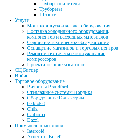
Труборасширители
Труборезы
Шланги
Услуги
Монтаж и пуско-наладка оборудования
Поставка холодильного оборудования,
компонентов и расходных материалов
Сервисное техническое обслуживание
Оснащение магазинов и торговых центров
Ремонт и техническое обслуживание
компрессоров
Проектирование магазинов
СЦ Битцер
Ирбис
Торговое оборудование
Витрины Brandford
Стеллажные системы Нордика
Оборудование Гольфстрим
be bloks!
Chilz
Carboma
Dazzl
Промышленный холод
Intercold
Агрегаты Belief