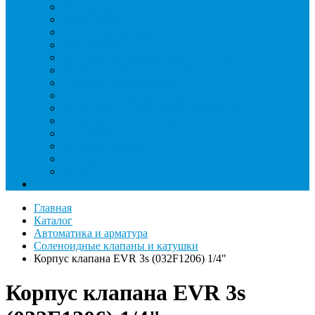
Индикаторы утечки и Химия
Инжекторы
Ключи вентильные
Манометры
Насосы вакуумные и станции сбора
Паячные посты и огнезащита
Римеры и гратосниматели
Станции манометрические
Течеискатели ламповые и красители
Течеискатели электронные
Трубогибы
Труборасширители
Труборезы
Шланги
Еще
Главная
Каталог
Автоматика и арматура
Соленоидные клапаны и катушки
Корпус клапана EVR 3s (032F1206) 1/4"
Корпус клапана EVR 3s