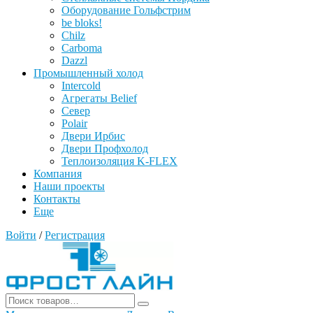
Оборудование Гольфстрим
be bloks!
Chilz
Carboma
Dazzl
Промышленный холод
Intercold
Агрегаты Belief
Север
Polair
Двери Ирбис
Двери Профхолод
Теплоизоляция K-FLEX
Компания
Наши проекты
Контакты
Еще
Войти
/
Регистрация