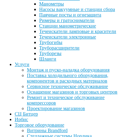
Манометры
Насосы вакуумные и станции сбора
Паячные посты и огнезащита
Римеры и гратосниматели
Станции манометрические
Течеискатели ламповые и красители
Течеискатели электронные
Трубогибы
Труборасширители
Труборезы
Шланги
Услуги
Монтаж и пуско-наладка оборудования
Поставка холодильного оборудования,
компонентов и расходных материалов
Сервисное техническое обслуживание
Оснащение магазинов и торговых центров
Ремонт и техническое обслуживание
компрессоров
Проектирование магазинов
СЦ Битцер
Ирбис
Торговое оборудование
Витрины Brandford
Стеллажные системы Нордика