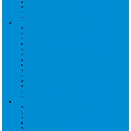
Отделители жидкости
Ресиверы для масла
Ресиверы для хладагента
ТЭНы для воздухоохладителей
Автоматика и арматура
Виброгасители (вибровставки)
Запорные вентили
Масляный контур
Обратные клапаны
Предохранительные клапаны
Регуляторы давления
Регуляторы скорости вращения вентиляторов
Регуляторы температуры механические
Реле давления, протока, картриджные прессостаты
Смотровые стекла
Соленоидные клапаны и катушки
Терморегулирующие вентили (ТРВ)
Фильтры
Шумоглушители
Электрика и электроника
Автоматические выключатели
Датчики давления (преобразователи)
Датчики температуры
Контакторы
Переключатели и лампы сигнальные