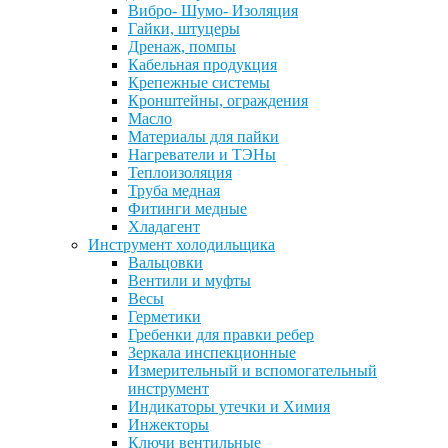
Вибро- Шумо- Изоляция
Гайки, штуцеры
Дренаж, помпы
Кабельная продукция
Крепежные системы
Кронштейны, ограждения
Масло
Материалы для пайки
Нагреватели и ТЭНы
Теплоизоляция
Труба медная
Фитинги медные
Хладагент
Инструмент холодильщика
Вальцовки
Вентили и муфты
Весы
Герметики
Гребенки для правки ребер
Зеркала инспекционные
Измерительный и вспомогательный
инструмент
Индикаторы утечки и Химия
Инжекторы
Ключи вентильные