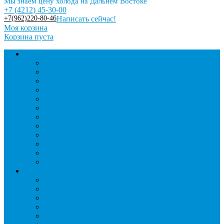
Мы знаем цену холода на Дальнем Востоке
+7 (4212) 45-30-00
+7(962)220-80-46
Написать сейчас!
Моя корзина
Корзина пуста
Торговое оборудование
Бонеты морозильные
Витрины кондитерские
Витрины морозильные
Витрины настольные
Витрины холодильные
Горки холодильные
Лари морозильные
Бонеты-Лари
Шкафы кондитерские
Столы холодильные
Шкафы морозильные
Шкафы холодильные
Стеллажи и прикассовая зона
Кассовые боксы
Комплектующие для стеллажей
Овощные развалы
Покупательские корзины и тележки
Распродажные корзины и столы