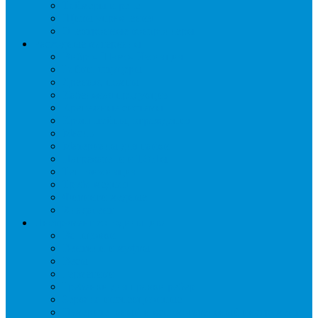
Таймеры и реле
Щиты управления
Электронные контроллеры
Расходные материалы
Вибро- Шумо- Изоляция
Гайки, штуцеры
Дренаж, помпы
Кабельная продукция
Крепежные системы
Кронштейны, ограждения
Масло
Материалы для пайки
Нагреватели и ТЭНы
Теплоизоляция
Труба медная
Фитинги медные
Хладагент
Инструмент холодильщика
Вальцовки
Вентили и муфты
Весы
Герметики
Гребенки для правки ребер
Зеркала инспекционные
Измерительный и вспомогательный инструмент