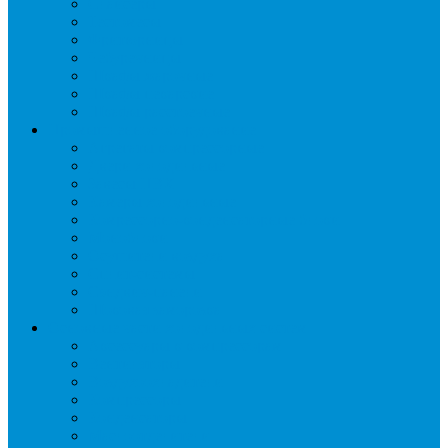
Слайсеры
Тестомесы
Фритюрницы
Чебуречницы
Шкафы жарочные
Шкафы пекарские
Шкафы расстоечные
Промышленное оборудование
Агрегаты компрессорные
Двери холодильные
Завесы ПВХ
Камеры холодильные
Комрессорно-конденсаторные блоки
Моноблоки
Осушители воздуха
Сплит-системы
Сэндвич-панели
Шоковая заморозка
Основные части холодильных систем
Аксессуары к компрессорам
Вентиляторы
Воздухоохладители
Компрессоры
Конденсаторы
Маслоотделители