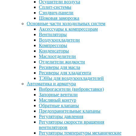
Осушители воздуха
Сплит-системы
Сэндвич-панели
Шоковая заморозка
Основные части холодильных систем
Аксессуары к компрессорам
Вентиляторы
Воздухоохладители
Компрессоры
Конденсаторы
Маслоотделители
Отделители жидкости
Ресиверы для масла
Ресиверы для хладагента
ТЭНы для воздухоохладителей
Автоматика и арматура
Виброгасители (вибровставки)
Запорные вентили
Масляный контур
Обратные клапаны
Предохранительные клапаны
Регуляторы давления
Регуляторы скорости вращения
вентиляторов
Регуляторы температуры механические