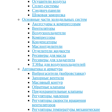
Осушители воздуха
Сплит-системы
Сэндвич-панели
Шоковая заморозка
Основные части холодильных систем
Аксессуары к компрессорам
Вентиляторы
Воздухоохладители
Компрессоры
Конденсаторы
Маслоотделители
Отделители жидкости
Ресиверы для масла
Ресиверы для хладагента
ТЭНы для воздухоохладителей
Автоматика и арматура
Виброгасители (вибровставки)
Запорные вентили
Масляный контур
Обратные клапаны
Предохранительные клапаны
Регуляторы давления
Регуляторы скорости вращения
вентиляторов
Регуляторы температуры механические