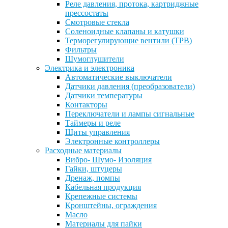
Реле давления, протока, картриджные
прессостаты
Смотровые стекла
Соленоидные клапаны и катушки
Терморегулирующие вентили (ТРВ)
Фильтры
Шумоглушители
Электрика и электроника
Автоматические выключатели
Датчики давления (преобразователи)
Датчики температуры
Контакторы
Переключатели и лампы сигнальные
Таймеры и реле
Щиты управления
Электронные контроллеры
Расходные материалы
Вибро- Шумо- Изоляция
Гайки, штуцеры
Дренаж, помпы
Кабельная продукция
Крепежные системы
Кронштейны, ограждения
Масло
Материалы для пайки