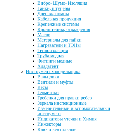
Вибро- Шумо- Изоляция
Гайки, штуцеры
Дренаж, помпы
Кабельная продукция
Крепежные системы
Кронштейны, ограждения
Масло
Материалы для пайки
Нагреватели и ТЭНы
Теплоизоляция
Труба медная
Фитинги медные
Хладагент
Инструмент холодильщика
Вальцовки
Вентили и муфты
Весы
Герметики
Гребенки для правки ребер
Зеркала инспекционные
Измерительный и вспомогательный
инструмент
Индикаторы утечки и Химия
Инжекторы
Ключи вентильные