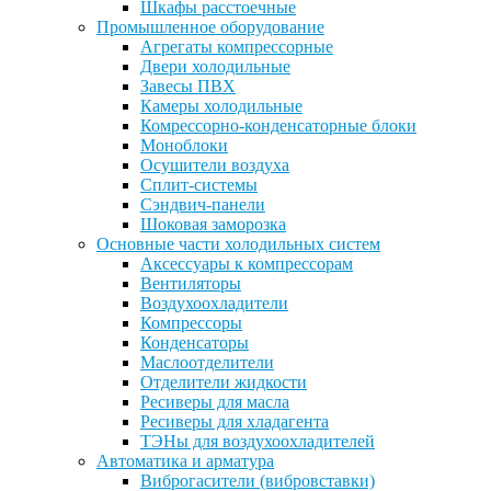
Шкафы расстоечные
Промышленное оборудование
Агрегаты компрессорные
Двери холодильные
Завесы ПВХ
Камеры холодильные
Комрессорно-конденсаторные блоки
Моноблоки
Осушители воздуха
Сплит-системы
Сэндвич-панели
Шоковая заморозка
Основные части холодильных систем
Аксессуары к компрессорам
Вентиляторы
Воздухоохладители
Компрессоры
Конденсаторы
Маслоотделители
Отделители жидкости
Ресиверы для масла
Ресиверы для хладагента
ТЭНы для воздухоохладителей
Автоматика и арматура
Виброгасители (вибровставки)