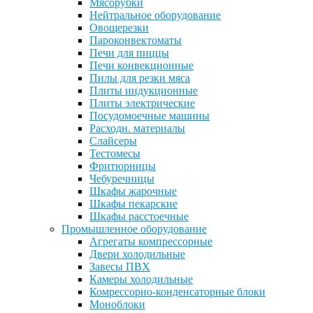
Мясорубки
Нейтральное оборудование
Овощерезки
Пароконвектоматы
Печи для пиццы
Печи конвекционные
Пилы для резки мяса
Плиты индукционные
Плиты электрические
Посудомоечные машины
Расходн. материалы
Слайсеры
Тестомесы
Фритюрницы
Чебуречницы
Шкафы жарочные
Шкафы пекарские
Шкафы расстоечные
Промышленное оборудование
Агрегаты компрессорные
Двери холодильные
Завесы ПВХ
Камеры холодильные
Комрессорно-конденсаторные блоки
Моноблоки