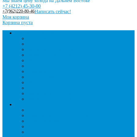
Мы знаем цену холода на Дальнем Востоке
+7 (4212) 45-30-00
+7(962)220-80-46
Написать сейчас!
Моя корзина
Корзина пуста
Торговое оборудование
Бонеты морозильные
Витрины кондитерские
Витрины морозильные
Витрины настольные
Витрины холодильные
Горки холодильные
Лари морозильные
Бонеты-Лари
Шкафы кондитерские
Столы холодильные
Шкафы морозильные
Шкафы холодильные
Стеллажи и прикассовая зона
Кассовые боксы
Комплектующие для стеллажей
Овощные развалы
Покупательские корзины и тележки
Распродажные корзины и столы