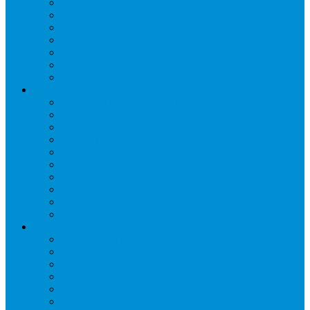
Слайсеры
Тестомесы
Фритюрницы
Чебуречницы
Шкафы жарочные
Шкафы пекарские
Шкафы расстоечные
Промышленное оборудование
Агрегаты компрессорные
Двери холодильные
Завесы ПВХ
Камеры холодильные
Комрессорно-конденсаторные блоки
Моноблоки
Осушители воздуха
Сплит-системы
Сэндвич-панели
Шоковая заморозка
Основные части холодильных систем
Аксессуары к компрессорам
Вентиляторы
Воздухоохладители
Компрессоры
Конденсаторы
Маслоотделители