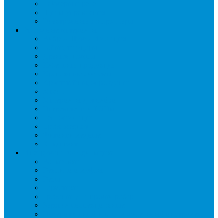
Таймеры и реле
Щиты управления
Электронные контроллеры
Расходные материалы
Вибро- Шумо- Изоляция
Гайки, штуцеры
Дренаж, помпы
Кабельная продукция
Крепежные системы
Кронштейны, ограждения
Масло
Материалы для пайки
Нагреватели и ТЭНы
Теплоизоляция
Труба медная
Фитинги медные
Хладагент
Инструмент холодильщика
Вальцовки
Вентили и муфты
Весы
Герметики
Гребенки для правки ребер
Зеркала инспекционные
Измерительный и вспомогательный инструмент