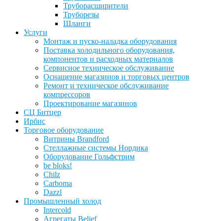
Труборасширители
Труборезы
Шланги
Услуги
Монтаж и пуско-наладка оборудования
Поставка холодильного оборудования,
компонентов и расходных материалов
Сервисное техническое обслуживание
Оснащение магазинов и торговых центров
Ремонт и техническое обслуживание
компрессоров
Проектирование магазинов
СЦ Битцер
Ирбис
Торговое оборудование
Витрины Brandford
Стеллажные системы Нордика
Оборудование Гольфстрим
be bloks!
Chilz
Carboma
Dazzl
Промышленный холод
Intercold
Агрегаты Belief