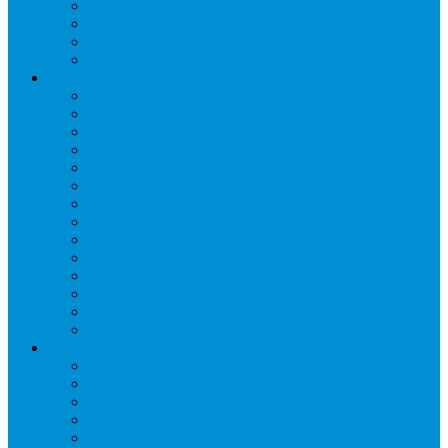
Отделители жидкости
Ресиверы для масла
Ресиверы для хладагента
ТЭНы для воздухоохладителей
Автоматика и арматура
Виброгасители (вибровставки)
Запорные вентили
Масляный контур
Обратные клапаны
Предохранительные клапаны
Регуляторы давления
Регуляторы скорости вращения вентиляторов
Регуляторы температуры механические
Реле давления, протока, картриджные прессостаты
Смотровые стекла
Соленоидные клапаны и катушки
Терморегулирующие вентили (ТРВ)
Фильтры
Шумоглушители
Электрика и электроника
Автоматические выключатели
Датчики давления (преобразователи)
Датчики температуры
Контакторы
Переключатели и лампы сигнальные