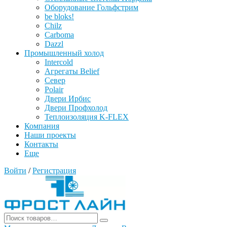
Оборудование Гольфстрим
be bloks!
Chilz
Carboma
Dazzl
Промышленный холод
Intercold
Агрегаты Belief
Север
Polair
Двери Ирбис
Двери Профхолод
Теплоизоляция K-FLEX
Компания
Наши проекты
Контакты
Еще
Войти
/
Регистрация