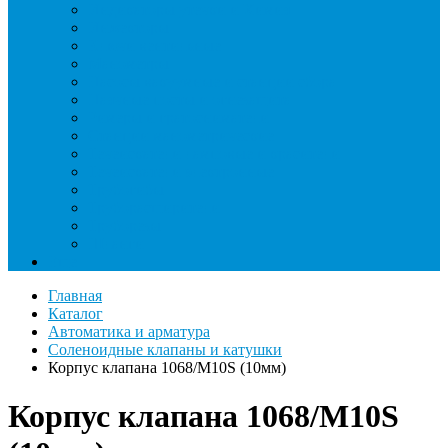
Индикаторы утечки и Химия
Инжекторы
Ключи вентильные
Манометры
Насосы вакуумные и станции сбора
Паячные посты и огнезащита
Римеры и гратосниматели
Станции манометрические
Течеискатели ламповые и красители
Течеискатели электронные
Трубогибы
Труборасширители
Труборезы
Шланги
Еще
Главная
Каталог
Автоматика и арматура
Соленоидные клапаны и катушки
Корпус клапана 1068/M10S (10мм)
Корпус клапана 1068/M10S