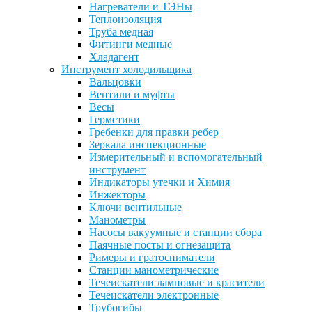
Нагреватели и ТЭНы
Теплоизоляция
Труба медная
Фитинги медные
Хладагент
Инструмент холодильщика
Вальцовки
Вентили и муфты
Весы
Герметики
Гребенки для правки ребер
Зеркала инспекционные
Измерительный и вспомогательный
инструмент
Индикаторы утечки и Химия
Инжекторы
Ключи вентильные
Манометры
Насосы вакуумные и станции сбора
Паячные посты и огнезащита
Римеры и гратосниматели
Станции манометрические
Течеискатели ламповые и красители
Течеискатели электронные
Трубогибы