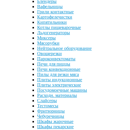
Блендеры
Вафельницы
Грили контактные
Картофелечистки
Кипятильники
Котлы пищеварочные
Льдогенераторы
Миксеры
Мясорубки
Нейтральное оборудование
Овощерезки
Пароконвектоматы
Печи для пиццы
Печи конвекционные
Пилы для резки мяса
Плиты индукционные
Плиты электрические
Посудомоечные машины
Расходн. материалы
Слайсеры
Тестомесы
Фритюрницы
Чебуречницы
Шкафы жарочные
Шкафы пекарские