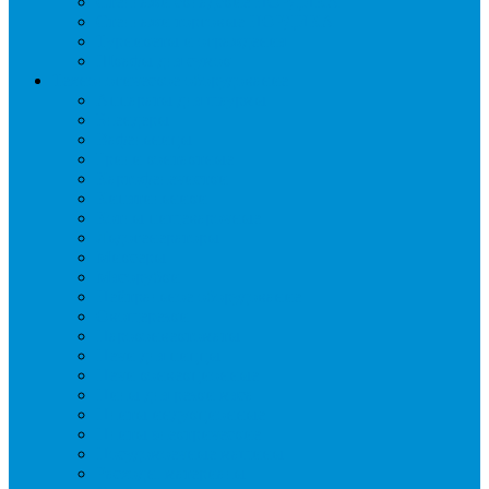
Стеллажи складские НОРДИКА
Стеллажи торговые НОРДИКА
Турникеты и ограждения
Шкафы для сумок
Технологическое оборудование
Аппараты для шаурмы
Блендеры
Вафельницы
Грили контактные
Картофелечистки
Кипятильники
Котлы пищеварочные
Льдогенераторы
Миксеры
Мясорубки
Нейтральное оборудование
Овощерезки
Пароконвектоматы
Печи для пиццы
Печи конвекционные
Пилы для резки мяса
Плиты индукционные
Плиты электрические
Посудомоечные машины
Расходн. материалы