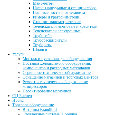
Манометры
Насосы вакуумные и станции сбора
Паячные посты и огнезащита
Римеры и гратосниматели
Станции манометрические
Течеискатели ламповые и красители
Течеискатели электронные
Трубогибы
Труборасширители
Труборезы
Шланги
Услуги
Монтаж и пуско-наладка оборудования
Поставка холодильного оборудования,
компонентов и расходных материалов
Сервисное техническое обслуживание
Оснащение магазинов и торговых центров
Ремонт и техническое обслуживание
компрессоров
Проектирование магазинов
СЦ Битцер
Ирбис
Торговое оборудование
Витрины Brandford
Стеллажные системы Нордика