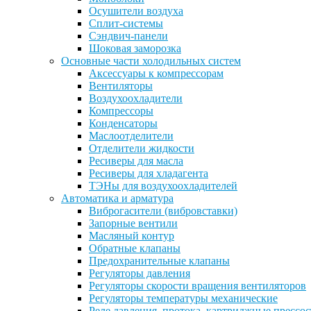
Осушители воздуха
Сплит-системы
Сэндвич-панели
Шоковая заморозка
Основные части холодильных систем
Аксессуары к компрессорам
Вентиляторы
Воздухоохладители
Компрессоры
Конденсаторы
Маслоотделители
Отделители жидкости
Ресиверы для масла
Ресиверы для хладагента
ТЭНы для воздухоохладителей
Автоматика и арматура
Виброгасители (вибровставки)
Запорные вентили
Масляный контур
Обратные клапаны
Предохранительные клапаны
Регуляторы давления
Регуляторы скорости вращения вентиляторов
Регуляторы температуры механические
Реле давления, протока, картриджные прессо