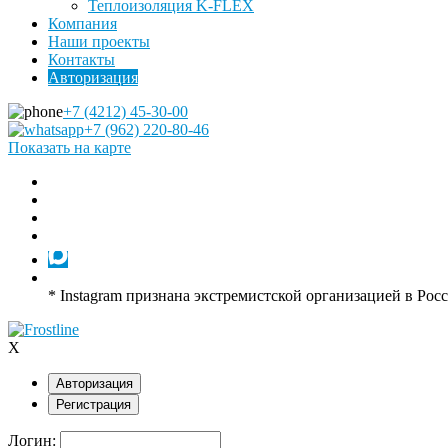
Теплоизоляция K-FLEX
Компания
Наши проекты
Контакты
Авторизация
+7 (4212) 45-30-00
+7 (962) 220-80-46
Показать на карте
* Instagram признана экстремистской организацией в Рос
X
Авторизация
Регистрация
Логин: