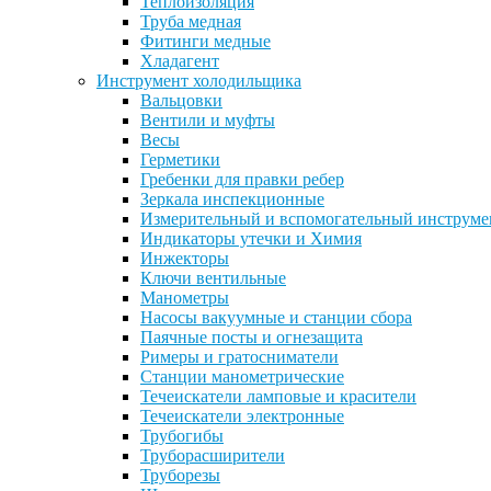
Теплоизоляция
Труба медная
Фитинги медные
Хладагент
Инструмент холодильщика
Вальцовки
Вентили и муфты
Весы
Герметики
Гребенки для правки ребер
Зеркала инспекционные
Измерительный и вспомогательный инструме
Индикаторы утечки и Химия
Инжекторы
Ключи вентильные
Манометры
Насосы вакуумные и станции сбора
Паячные посты и огнезащита
Римеры и гратосниматели
Станции манометрические
Течеискатели ламповые и красители
Течеискатели электронные
Трубогибы
Труборасширители
Труборезы