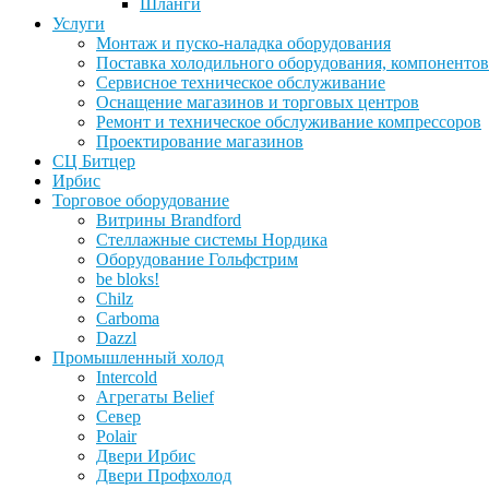
Шланги
Услуги
Монтаж и пуско-наладка оборудования
Поставка холодильного оборудования, компонентов
Сервисное техническое обслуживание
Оснащение магазинов и торговых центров
Ремонт и техническое обслуживание компрессоров
Проектирование магазинов
СЦ Битцер
Ирбис
Торговое оборудование
Витрины Brandford
Стеллажные системы Нордика
Оборудование Гольфстрим
be bloks!
Chilz
Carboma
Dazzl
Промышленный холод
Intercold
Агрегаты Belief
Север
Polair
Двери Ирбис
Двери Профхолод