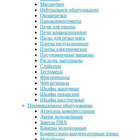
Мясорубки
Нейтральное оборудование
Овощерезки
Пароконвектоматы
Печи для пиццы
Печи конвекционные
Пилы для резки мяса
Плиты индукционные
Плиты электрические
Посудомоечные машины
Расходн. материалы
Слайсеры
Тестомесы
Фритюрницы
Чебуречницы
Шкафы жарочные
Шкафы пекарские
Шкафы расстоечные
Промышленное оборудование
Агрегаты компрессорные
Двери холодильные
Завесы ПВХ
Камеры холодильные
Комрессорно-конденсаторные блоки
Моноблоки