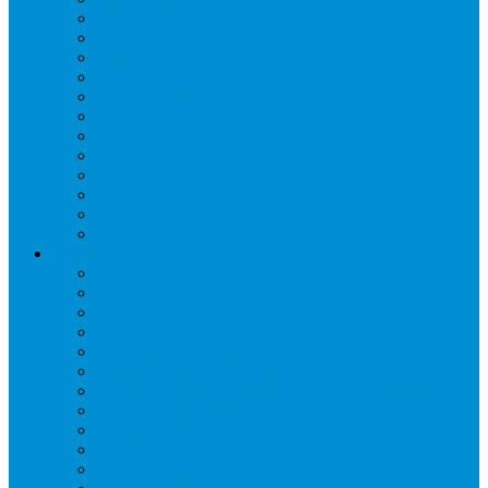
Гайки, штуцеры
Дренаж, помпы
Кабельная продукция
Крепежные системы
Кронштейны, ограждения
Масло
Материалы для пайки
Нагреватели и ТЭНы
Теплоизоляция
Труба медная
Фитинги медные
Хладагент
Инструмент холодильщика
Вальцовки
Вентили и муфты
Весы
Герметики
Гребенки для правки ребер
Зеркала инспекционные
Измерительный и вспомогательный инструмент
Индикаторы утечки и Химия
Инжекторы
Ключи вентильные
Манометры