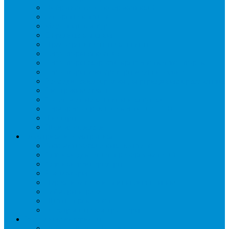
Виброгасители (вибровставки)
Запорные вентили
Масляный контур
Обратные клапаны
Предохранительные клапаны
Регуляторы давления
Регуляторы скорости вращения вентиляторов
Регуляторы температуры механические
Реле давления, протока, картриджные прессостаты
Смотровые стекла
Соленоидные клапаны и катушки
Терморегулирующие вентили (ТРВ)
Фильтры
Шумоглушители
Электрика и электроника
Автоматические выключатели
Датчики давления (преобразователи)
Датчики температуры
Контакторы
Переключатели и лампы сигнальные
Таймеры и реле
Щиты управления
Электронные контроллеры
Расходные материалы
Вибро- Шумо- Изоляция