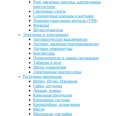
Реле давления, протока, картриджные
прессостаты
Смотровые стекла
Соленоидные клапаны и катушки
Терморегулирующие вентили (ТРВ)
Фильтры
Шумоглушители
Электрика и электроника
Автоматические выключатели
Датчики давления (преобразователи)
Датчики температуры
Контакторы
Переключатели и лампы сигнальные
Таймеры и реле
Щиты управления
Электронные контроллеры
Расходные материалы
Вибро- Шумо- Изоляция
Гайки, штуцеры
Дренаж, помпы
Кабельная продукция
Крепежные системы
Кронштейны, ограждения
Масло
Материалы для пайки