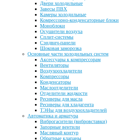
Двери холодильные
Завесы ПВХ
Камеры холодильные
Комрессорно-конденсаторные блоки
Моноблоки
Осушители воздуха
Сплит-системы
Сэндвич-панели
Шоковая заморозка
Основные части холодильных систем
Аксессуары к компрессорам
Вентиляторы
Воздухоохладители
Компрессоры
Конденсаторы
Маслоотделители
Отделители жидкости
Ресиверы для масла
Ресиверы для хладагента
ТЭНы для воздухоохладителей
Автоматика и арматура
Виброгасители (вибровставки)
Запорные вентили
Масляный контур
Обратные клапаны