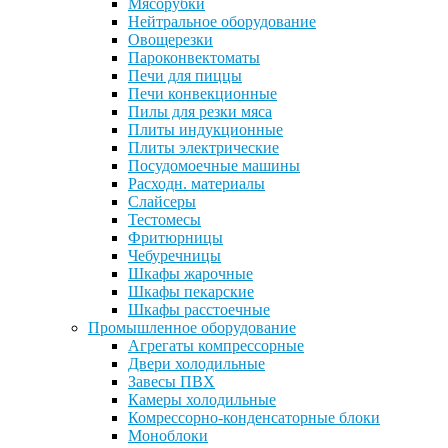
Мясорубки
Нейтральное оборудование
Овощерезки
Пароконвектоматы
Печи для пиццы
Печи конвекционные
Пилы для резки мяса
Плиты индукционные
Плиты электрические
Посудомоечные машины
Расходн. материалы
Слайсеры
Тестомесы
Фритюрницы
Чебуречницы
Шкафы жарочные
Шкафы пекарские
Шкафы расстоечные
Промышленное оборудование
Агрегаты компрессорные
Двери холодильные
Завесы ПВХ
Камеры холодильные
Комрессорно-конденсаторные блоки
Моноблоки