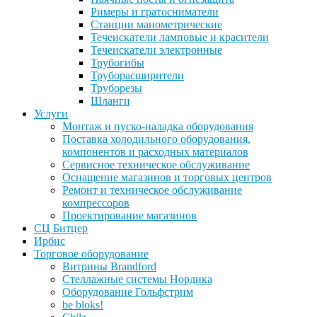
Римеры и гратосниматели
Станции манометрические
Течеискатели ламповые и красители
Течеискатели электронные
Трубогибы
Труборасширители
Труборезы
Шланги
Услуги
Монтаж и пуско-наладка оборудования
Поставка холодильного оборудования,
компонентов и расходных материалов
Сервисное техническое обслуживание
Оснащение магазинов и торговых центров
Ремонт и техническое обслуживание
компрессоров
Проектирование магазинов
СЦ Битцер
Ирбис
Торговое оборудование
Витрины Brandford
Стеллажные системы Нордика
Оборудование Гольфстрим
be bloks!