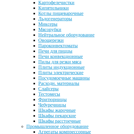
Картофелечистки
Кипятильники
Котлы пищеварочные
Льдогенераторы
Миксеры
Мясорубки
Нейтральное оборудование
Овощерезки
Пароконвектоматы
Печи для пиццы
Печи конвекционные
Пилы для резки мяса
Плиты индукционные
Плиты электрические
Посудомоечные машины
Расходн. материалы
Слайсеры
Тестомесы
Фритюрницы
Чебуречницы
Шкафы жарочные
Шкафы пекарские
Шкафы расстоечные
Промышленное оборудование
Агрегаты компрессорные