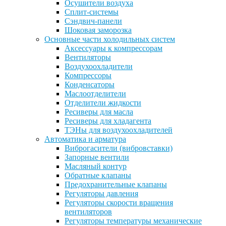
Осушители воздуха
Сплит-системы
Сэндвич-панели
Шоковая заморозка
Основные части холодильных систем
Аксессуары к компрессорам
Вентиляторы
Воздухоохладители
Компрессоры
Конденсаторы
Маслоотделители
Отделители жидкости
Ресиверы для масла
Ресиверы для хладагента
ТЭНы для воздухоохладителей
Автоматика и арматура
Виброгасители (вибровставки)
Запорные вентили
Масляный контур
Обратные клапаны
Предохранительные клапаны
Регуляторы давления
Регуляторы скорости вращения
вентиляторов
Регуляторы температуры механические