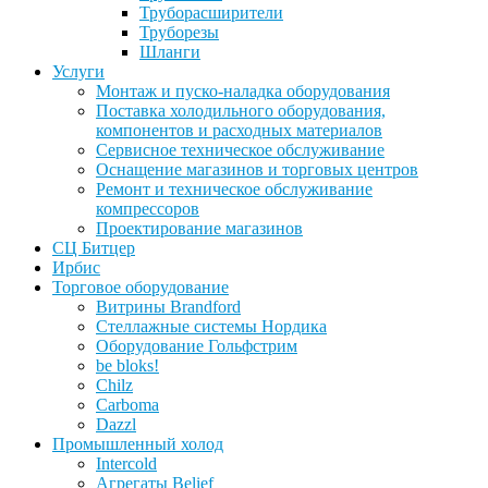
Труборасширители
Труборезы
Шланги
Услуги
Монтаж и пуско-наладка оборудования
Поставка холодильного оборудования,
компонентов и расходных материалов
Сервисное техническое обслуживание
Оснащение магазинов и торговых центров
Ремонт и техническое обслуживание
компрессоров
Проектирование магазинов
СЦ Битцер
Ирбис
Торговое оборудование
Витрины Brandford
Стеллажные системы Нордика
Оборудование Гольфстрим
be bloks!
Chilz
Carboma
Dazzl
Промышленный холод
Intercold
Агрегаты Belief