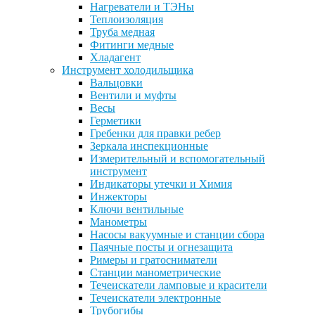
Нагреватели и ТЭНы
Теплоизоляция
Труба медная
Фитинги медные
Хладагент
Инструмент холодильщика
Вальцовки
Вентили и муфты
Весы
Герметики
Гребенки для правки ребер
Зеркала инспекционные
Измерительный и вспомогательный
инструмент
Индикаторы утечки и Химия
Инжекторы
Ключи вентильные
Манометры
Насосы вакуумные и станции сбора
Паячные посты и огнезащита
Римеры и гратосниматели
Станции манометрические
Течеискатели ламповые и красители
Течеискатели электронные
Трубогибы