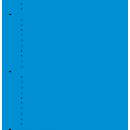
Шкафы пекарские
Шкафы расстоечные
Промышленное оборудование
Агрегаты компрессорные
Двери холодильные
Завесы ПВХ
Камеры холодильные
Комрессорно-конденсаторные блоки
Моноблоки
Осушители воздуха
Сплит-системы
Сэндвич-панели
Шоковая заморозка
Основные части холодильных систем
Аксессуары к компрессорам
Вентиляторы
Воздухоохладители
Компрессоры
Конденсаторы
Маслоотделители
Отделители жидкости
Ресиверы для масла
Ресиверы для хладагента
ТЭНы для воздухоохладителей
Автоматика и арматура