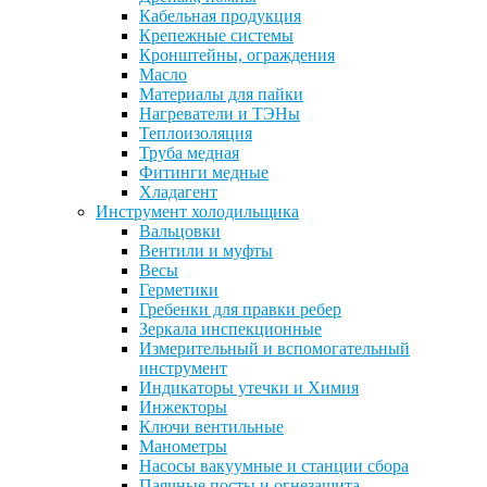
Кабельная продукция
Крепежные системы
Кронштейны, ограждения
Масло
Материалы для пайки
Нагреватели и ТЭНы
Теплоизоляция
Труба медная
Фитинги медные
Хладагент
Инструмент холодильщика
Вальцовки
Вентили и муфты
Весы
Герметики
Гребенки для правки ребер
Зеркала инспекционные
Измерительный и вспомогательный
инструмент
Индикаторы утечки и Химия
Инжекторы
Ключи вентильные
Манометры
Насосы вакуумные и станции сбора
Паячные посты и огнезащита