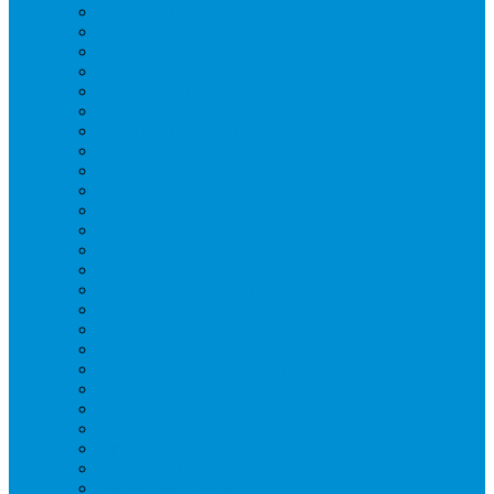
Аппараты для шаурмы
Блендеры
Вафельницы
Грили контактные
Картофелечистки
Кипятильники
Котлы пищеварочные
Льдогенераторы
Миксеры
Мясорубки
Нейтральное оборудование
Овощерезки
Пароконвектоматы
Печи для пиццы
Печи конвекционные
Пилы для резки мяса
Плиты индукционные
Плиты электрические
Посудомоечные машины
Расходн. материалы
Слайсеры
Тестомесы
Фритюрницы
Чебуречницы
Шкафы жарочные