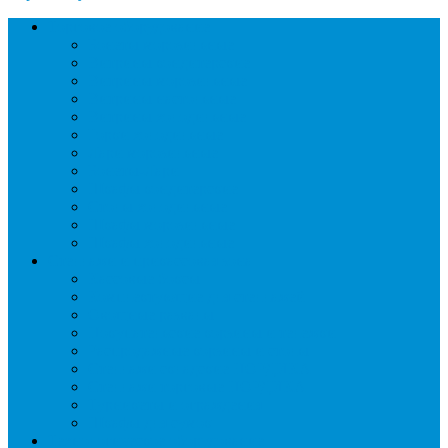
Торговое оборудование
Бонеты морозильные
Витрины кондитерские
Витрины морозильные
Витрины настольные
Витрины холодильные
Горки холодильные
Лари морозильные
Бонеты-Лари
Шкафы кондитерские
Столы холодильные
Шкафы морозильные
Шкафы холодильные
Стеллажи и прикассовая зона
Кассовые боксы
Комплектующие для стеллажей
Овощные развалы
Покупательские корзины и тележки
Распродажные корзины и столы
Стеллажи складские НОРДИКА
Стеллажи торговые НОРДИКА
Турникеты и ограждения
Шкафы для сумок
Технологическое оборудование