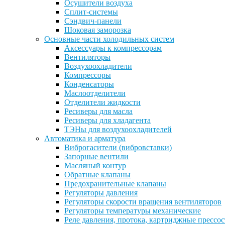
Осушители воздуха
Сплит-системы
Сэндвич-панели
Шоковая заморозка
Основные части холодильных систем
Аксессуары к компрессорам
Вентиляторы
Воздухоохладители
Компрессоры
Конденсаторы
Маслоотделители
Отделители жидкости
Ресиверы для масла
Ресиверы для хладагента
ТЭНы для воздухоохладителей
Автоматика и арматура
Виброгасители (вибровставки)
Запорные вентили
Масляный контур
Обратные клапаны
Предохранительные клапаны
Регуляторы давления
Регуляторы скорости вращения вентиляторов
Регуляторы температуры механические
Реле давления, протока, картриджные прессо