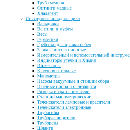
Труба медная
Фитинги медные
Хладагент
Инструмент холодильщика
Вальцовки
Вентили и муфты
Весы
Герметики
Гребенки для правки ребер
Зеркала инспекционные
Измерительный и вспомогательный инструме
Индикаторы утечки и Химия
Инжекторы
Ключи вентильные
Манометры
Насосы вакуумные и станции сбора
Паячные посты и огнезащита
Римеры и гратосниматели
Станции манометрические
Течеискатели ламповые и красители
Течеискатели электронные
Трубогибы
Труборасширители
Труборезы
Шланги