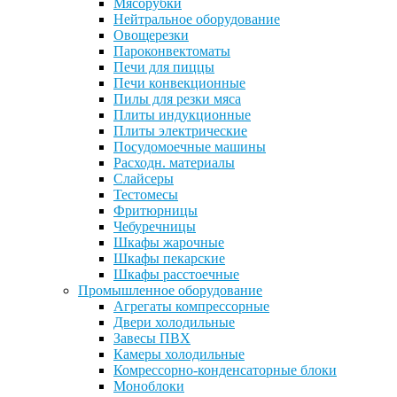
Мясорубки
Нейтральное оборудование
Овощерезки
Пароконвектоматы
Печи для пиццы
Печи конвекционные
Пилы для резки мяса
Плиты индукционные
Плиты электрические
Посудомоечные машины
Расходн. материалы
Слайсеры
Тестомесы
Фритюрницы
Чебуречницы
Шкафы жарочные
Шкафы пекарские
Шкафы расстоечные
Промышленное оборудование
Агрегаты компрессорные
Двери холодильные
Завесы ПВХ
Камеры холодильные
Комрессорно-конденсаторные блоки
Моноблоки