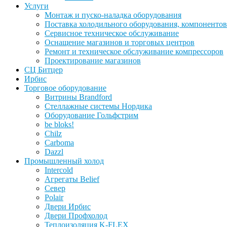
Услуги
Монтаж и пуско-наладка оборудования
Поставка холодильного оборудования, компонентов
Сервисное техническое обслуживание
Оснащение магазинов и торговых центров
Ремонт и техническое обслуживание компрессоров
Проектирование магазинов
СЦ Битцер
Ирбис
Торговое оборудование
Витрины Brandford
Стеллажные системы Нордика
Оборудование Гольфстрим
be bloks!
Chilz
Carboma
Dazzl
Промышленный холод
Intercold
Агрегаты Belief
Север
Polair
Двери Ирбис
Двери Профхолод
Теплоизоляция K-FLEX