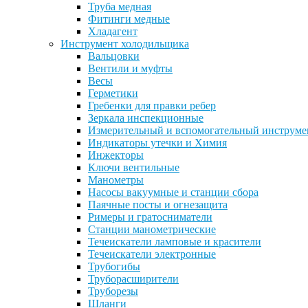
Труба медная
Фитинги медные
Хладагент
Инструмент холодильщика
Вальцовки
Вентили и муфты
Весы
Герметики
Гребенки для правки ребер
Зеркала инспекционные
Измерительный и вспомогательный инструме
Индикаторы утечки и Химия
Инжекторы
Ключи вентильные
Манометры
Насосы вакуумные и станции сбора
Паячные посты и огнезащита
Римеры и гратосниматели
Станции манометрические
Течеискатели ламповые и красители
Течеискатели электронные
Трубогибы
Труборасширители
Труборезы
Шланги