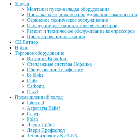
Услуги
Монтаж и пуско-наладка оборудования
Поставка холодильного оборудования, компонентов
Сервисное техническое обслуживание
Оснащение магазинов и торговых центров
Ремонт и техническое обслуживание компрессоров
Проектирование магазинов
СЦ Битцер
Ирбис
Торговое оборудование
Витрины Brandford
Стеллажные системы Нордика
Оборудование Гольфстрим
be bloks!
Chilz
Carboma
Dazzl
Промышленный холод
Intercold
Агрегаты Belief
Север
Polair
Двери Ирбис
Двери Профхолод
Теплоизоляция K-FLEX