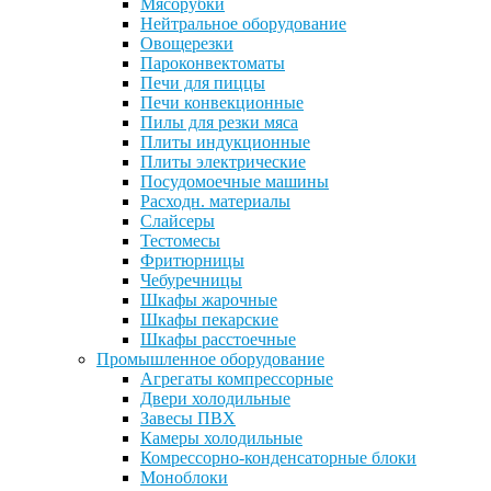
Мясорубки
Нейтральное оборудование
Овощерезки
Пароконвектоматы
Печи для пиццы
Печи конвекционные
Пилы для резки мяса
Плиты индукционные
Плиты электрические
Посудомоечные машины
Расходн. материалы
Слайсеры
Тестомесы
Фритюрницы
Чебуречницы
Шкафы жарочные
Шкафы пекарские
Шкафы расстоечные
Промышленное оборудование
Агрегаты компрессорные
Двери холодильные
Завесы ПВХ
Камеры холодильные
Комрессорно-конденсаторные блоки
Моноблоки