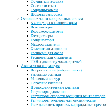
Осушители воздуха
Сплит-системы
Сэндвич-панели
Шоковая заморозка
Основные части холодильных систем
Аксессуары к компрессорам
Вентиляторы
Воздухоохладители
Компрессоры
Конденсаторы
Маслоотделители
Отделители жидкости
Ресиверы для масла
Ресиверы для хладагента
ТЭНы для воздухоохладителей
Автоматика и арматура
Виброгасители (вибровставки)
Запорные вентили
Масляный контур
Обратные клапаны
Предохранительные клапаны
Регуляторы давления
Регуляторы скорости вращения вентиляторов
Регуляторы температуры механические
Реле давления, протока, картриджные прессо