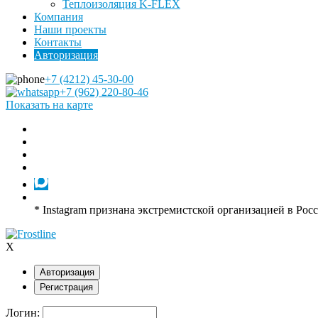
Теплоизоляция K-FLEX
Компания
Наши проекты
Контакты
Авторизация
+7 (4212) 45-30-00
+7 (962) 220-80-46
Показать на карте
* Instagram признана экстремистской организацией в Рос
X
Авторизация
Регистрация
Логин: