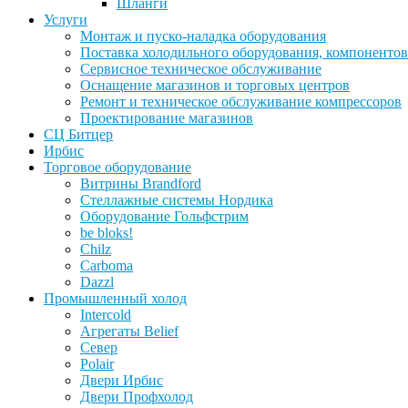
Шланги
Услуги
Монтаж и пуско-наладка оборудования
Поставка холодильного оборудования, компонентов
Сервисное техническое обслуживание
Оснащение магазинов и торговых центров
Ремонт и техническое обслуживание компрессоров
Проектирование магазинов
СЦ Битцер
Ирбис
Торговое оборудование
Витрины Brandford
Стеллажные системы Нордика
Оборудование Гольфстрим
be bloks!
Chilz
Carboma
Dazzl
Промышленный холод
Intercold
Агрегаты Belief
Север
Polair
Двери Ирбис
Двери Профхолод