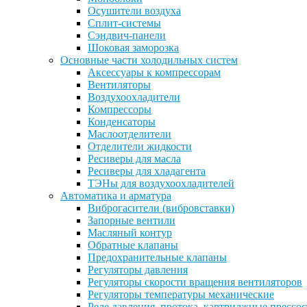
Осушители воздуха
Сплит-системы
Сэндвич-панели
Шоковая заморозка
Основные части холодильных систем
Аксессуары к компрессорам
Вентиляторы
Воздухоохладители
Компрессоры
Конденсаторы
Маслоотделители
Отделители жидкости
Ресиверы для масла
Ресиверы для хладагента
ТЭНы для воздухоохладителей
Автоматика и арматура
Виброгасители (вибровставки)
Запорные вентили
Масляный контур
Обратные клапаны
Предохранительные клапаны
Регуляторы давления
Регуляторы скорости вращения вентиляторов
Регуляторы температуры механические
Реле давления, протока, картриджные прессо