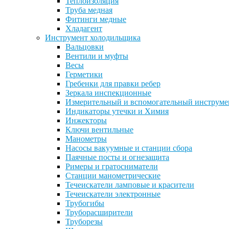
Теплоизоляция
Труба медная
Фитинги медные
Хладагент
Инструмент холодильщика
Вальцовки
Вентили и муфты
Весы
Герметики
Гребенки для правки ребер
Зеркала инспекционные
Измерительный и вспомогательный инструме
Индикаторы утечки и Химия
Инжекторы
Ключи вентильные
Манометры
Насосы вакуумные и станции сбора
Паячные посты и огнезащита
Римеры и гратосниматели
Станции манометрические
Течеискатели ламповые и красители
Течеискатели электронные
Трубогибы
Труборасширители
Труборезы