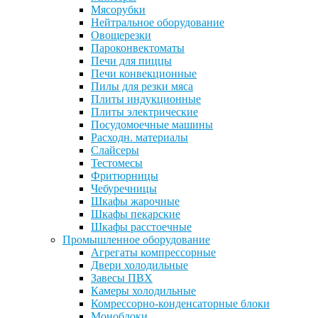
Мясорубки
Нейтральное оборудование
Овощерезки
Пароконвектоматы
Печи для пиццы
Печи конвекционные
Пилы для резки мяса
Плиты индукционные
Плиты электрические
Посудомоечные машины
Расходн. материалы
Слайсеры
Тестомесы
Фритюрницы
Чебуречницы
Шкафы жарочные
Шкафы пекарские
Шкафы расстоечные
Промышленное оборудование
Агрегаты компрессорные
Двери холодильные
Завесы ПВХ
Камеры холодильные
Комрессорно-конденсаторные блоки
Моноблоки