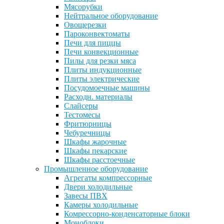
Мясорубки
Нейтральное оборудование
Овощерезки
Пароконвектоматы
Печи для пиццы
Печи конвекционные
Пилы для резки мяса
Плиты индукционные
Плиты электрические
Посудомоечные машины
Расходн. материалы
Слайсеры
Тестомесы
Фритюрницы
Чебуречницы
Шкафы жарочные
Шкафы пекарские
Шкафы расстоечные
Промышленное оборудование
Агрегаты компрессорные
Двери холодильные
Завесы ПВХ
Камеры холодильные
Комрессорно-конденсаторные блоки
Моноблоки