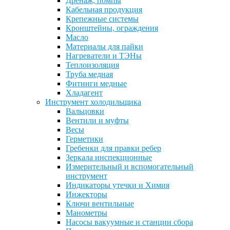
Дренаж, помпы
Кабельная продукция
Крепежные системы
Кронштейны, ограждения
Масло
Материалы для пайки
Нагреватели и ТЭНы
Теплоизоляция
Труба медная
Фитинги медные
Хладагент
Инструмент холодильщика
Вальцовки
Вентили и муфты
Весы
Герметики
Гребенки для правки ребер
Зеркала инспекционные
Измерительный и вспомогательный
инструмент
Индикаторы утечки и Химия
Инжекторы
Ключи вентильные
Манометры
Насосы вакуумные и станции сбора