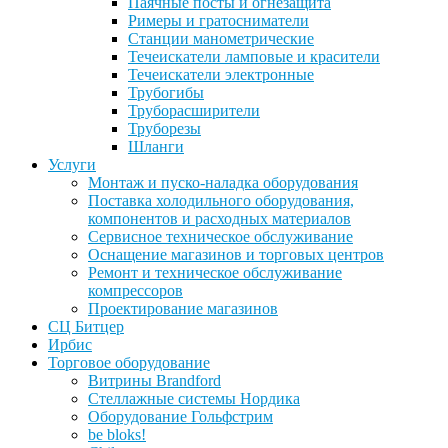
Паячные посты и огнезащита
Римеры и гратосниматели
Станции манометрические
Течеискатели ламповые и красители
Течеискатели электронные
Трубогибы
Труборасширители
Труборезы
Шланги
Услуги
Монтаж и пуско-наладка оборудования
Поставка холодильного оборудования,
компонентов и расходных материалов
Сервисное техническое обслуживание
Оснащение магазинов и торговых центров
Ремонт и техническое обслуживание
компрессоров
Проектирование магазинов
СЦ Битцер
Ирбис
Торговое оборудование
Витрины Brandford
Стеллажные системы Нордика
Оборудование Гольфстрим
be bloks!