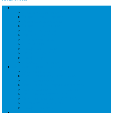
Торговое оборудование
Бонеты морозильные
Витрины кондитерские
Витрины морозильные
Витрины настольные
Витрины холодильные
Горки холодильные
Лари морозильные
Бонеты-Лари
Шкафы кондитерские
Столы холодильные
Шкафы морозильные
Шкафы холодильные
Стеллажи и прикассовая зона
Кассовые боксы
Комплектующие для стеллажей
Овощные развалы
Покупательские корзины и тележки
Распродажные корзины и столы
Стеллажи складские НОРДИКА
Стеллажи торговые НОРДИКА
Турникеты и ограждения
Шкафы для сумок
Технологическое оборудование