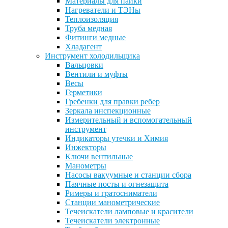
Материалы для пайки
Нагреватели и ТЭНы
Теплоизоляция
Труба медная
Фитинги медные
Хладагент
Инструмент холодильщика
Вальцовки
Вентили и муфты
Весы
Герметики
Гребенки для правки ребер
Зеркала инспекционные
Измерительный и вспомогательный
инструмент
Индикаторы утечки и Химия
Инжекторы
Ключи вентильные
Манометры
Насосы вакуумные и станции сбора
Паячные посты и огнезащита
Римеры и гратосниматели
Станции манометрические
Течеискатели ламповые и красители
Течеискатели электронные