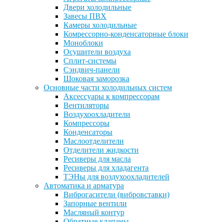
Двери холодильные
Завесы ПВХ
Камеры холодильные
Комрессорно-конденсаторные блоки
Моноблоки
Осушители воздуха
Сплит-системы
Сэндвич-панели
Шоковая заморозка
Основные части холодильных систем
Аксессуары к компрессорам
Вентиляторы
Воздухоохладители
Компрессоры
Конденсаторы
Маслоотделители
Отделители жидкости
Ресиверы для масла
Ресиверы для хладагента
ТЭНы для воздухоохладителей
Автоматика и арматура
Виброгасители (вибровставки)
Запорные вентили
Масляный контур
Обратные клапаны