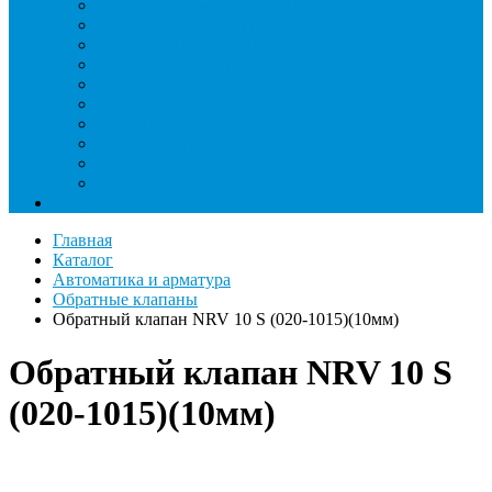
Насосы вакуумные и станции сбора
Паячные посты и огнезащита
Римеры и гратосниматели
Станции манометрические
Течеискатели ламповые и красители
Течеискатели электронные
Трубогибы
Труборасширители
Труборезы
Шланги
Еще
Главная
Каталог
Автоматика и арматура
Обратные клапаны
Обратный клапан NRV 10 S (020-1015)(10мм)
Обратный клапан NRV 10 S
(020-1015)(10мм)