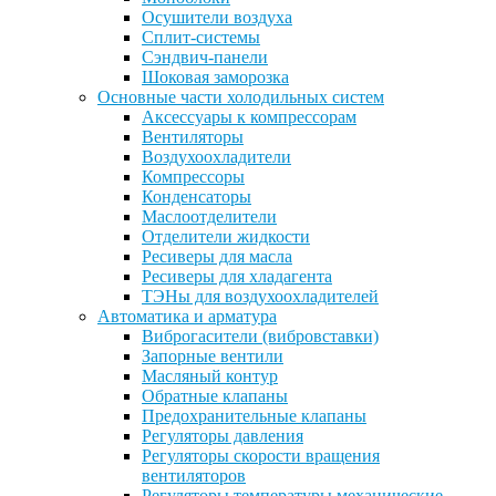
Осушители воздуха
Сплит-системы
Сэндвич-панели
Шоковая заморозка
Основные части холодильных систем
Аксессуары к компрессорам
Вентиляторы
Воздухоохладители
Компрессоры
Конденсаторы
Маслоотделители
Отделители жидкости
Ресиверы для масла
Ресиверы для хладагента
ТЭНы для воздухоохладителей
Автоматика и арматура
Виброгасители (вибровставки)
Запорные вентили
Масляный контур
Обратные клапаны
Предохранительные клапаны
Регуляторы давления
Регуляторы скорости вращения
вентиляторов
Регуляторы температуры механические