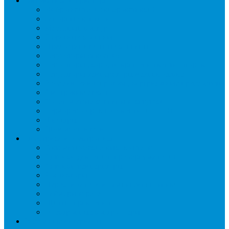
Автоматика и арматура
Виброгасители (вибровставки)
Запорные вентили
Масляный контур
Обратные клапаны
Предохранительные клапаны
Регуляторы давления
Регуляторы скорости вращения вентиляторов
Регуляторы температуры механические
Реле давления, протока, картриджные прессостаты
Смотровые стекла
Соленоидные клапаны и катушки
Терморегулирующие вентили (ТРВ)
Фильтры
Шумоглушители
Электрика и электроника
Автоматические выключатели
Датчики давления (преобразователи)
Датчики температуры
Контакторы
Переключатели и лампы сигнальные
Таймеры и реле
Щиты управления
Электронные контроллеры
Расходные материалы