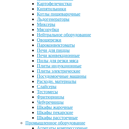
Картофелечистки
Кипятильники
Котлы пищеварочные
Льдогенераторы
Миксеры
Мясорубки
Нейтральное оборудование
Овощерезки
Пароконвектоматы
Печи для пиццы
Печи конвекционные
Пилы для резки мяса
Плиты индукционные
Плиты электрические
Посудомоечные машины
Расходн. материалы
Слайсеры
Тестомесы
Фритюрницы
Чебуречницы
Шкафы жарочные
Шкафы пекарские
Шкафы расстоечные
Промышленное оборудование
Агрегаты компрессорные