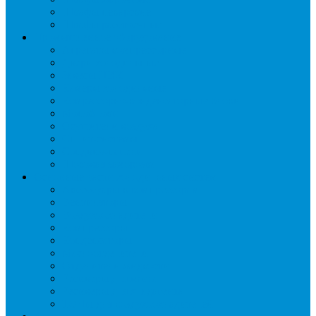
Шкафы пекарские
Шкафы расстоечные
Промышленное оборудование
Агрегаты компрессорные
Двери холодильные
Завесы ПВХ
Камеры холодильные
Комрессорно-конденсаторные блоки
Моноблоки
Осушители воздуха
Сплит-системы
Сэндвич-панели
Шоковая заморозка
Основные части холодильных систем
Аксессуары к компрессорам
Вентиляторы
Воздухоохладители
Компрессоры
Конденсаторы
Маслоотделители
Отделители жидкости
Ресиверы для масла
Ресиверы для хладагента
ТЭНы для воздухоохладителей