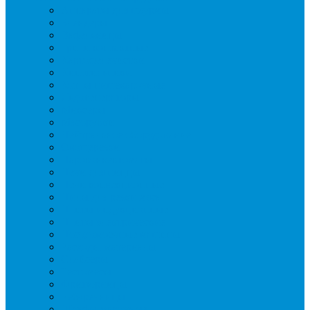
Аппараты для шаурмы
Блендеры
Вафельницы
Грили контактные
Картофелечистки
Кипятильники
Котлы пищеварочные
Льдогенераторы
Миксеры
Мясорубки
Нейтральное оборудование
Овощерезки
Пароконвектоматы
Печи для пиццы
Печи конвекционные
Пилы для резки мяса
Плиты индукционные
Плиты электрические
Посудомоечные машины
Расходн. материалы
Слайсеры
Тестомесы
Фритюрницы
Чебуречницы
Шкафы жарочные