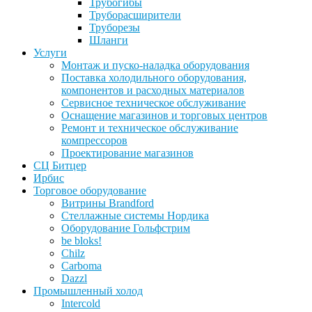
Трубогибы
Труборасширители
Труборезы
Шланги
Услуги
Монтаж и пуско-наладка оборудования
Поставка холодильного оборудования,
компонентов и расходных материалов
Сервисное техническое обслуживание
Оснащение магазинов и торговых центров
Ремонт и техническое обслуживание
компрессоров
Проектирование магазинов
СЦ Битцер
Ирбис
Торговое оборудование
Витрины Brandford
Стеллажные системы Нордика
Оборудование Гольфстрим
be bloks!
Chilz
Carboma
Dazzl
Промышленный холод
Intercold