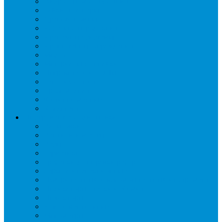
Вибро- Шумо- Изоляция
Гайки, штуцеры
Дренаж, помпы
Кабельная продукция
Крепежные системы
Кронштейны, ограждения
Масло
Материалы для пайки
Нагреватели и ТЭНы
Теплоизоляция
Труба медная
Фитинги медные
Хладагент
Инструмент холодильщика
Вальцовки
Вентили и муфты
Весы
Герметики
Гребенки для правки ребер
Зеркала инспекционные
Измерительный и вспомогательный инструмент
Индикаторы утечки и Химия
Инжекторы
Ключи вентильные
Манометры