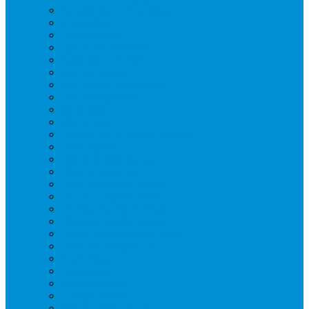
Аппараты для шаурмы
Блендеры
Вафельницы
Грили контактные
Картофелечистки
Кипятильники
Котлы пищеварочные
Льдогенераторы
Миксеры
Мясорубки
Нейтральное оборудование
Овощерезки
Пароконвектоматы
Печи для пиццы
Печи конвекционные
Пилы для резки мяса
Плиты индукционные
Плиты электрические
Посудомоечные машины
Расходн. материалы
Слайсеры
Тестомесы
Фритюрницы
Чебуречницы
Шкафы жарочные