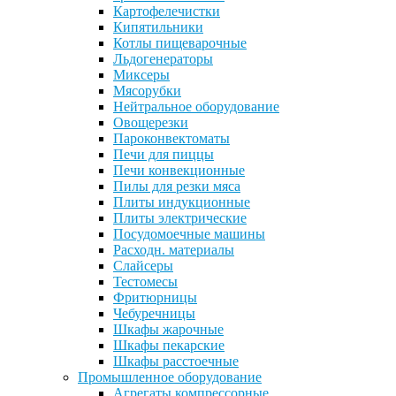
Картофелечистки
Кипятильники
Котлы пищеварочные
Льдогенераторы
Миксеры
Мясорубки
Нейтральное оборудование
Овощерезки
Пароконвектоматы
Печи для пиццы
Печи конвекционные
Пилы для резки мяса
Плиты индукционные
Плиты электрические
Посудомоечные машины
Расходн. материалы
Слайсеры
Тестомесы
Фритюрницы
Чебуречницы
Шкафы жарочные
Шкафы пекарские
Шкафы расстоечные
Промышленное оборудование
Агрегаты компрессорные