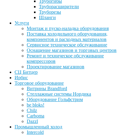
Трубогибы
Труборасширители
Труборезы
Шланги
Услуги
Монтаж и пуско-наладка оборудования
Поставка холодильного оборудования,
компонентов и расходных материалов
Сервисное техническое обслуживание
Оснащение магазинов и торговых центров
Ремонт и техническое обслуживание
компрессоров
Проектирование магазинов
СЦ Битцер
Ирбис
Торговое оборудование
Витрины Brandford
Стеллажные системы Нордика
Оборудование Гольфстрим
be bloks!
Chilz
Carboma
Dazzl
Промышленный холод
Intercold