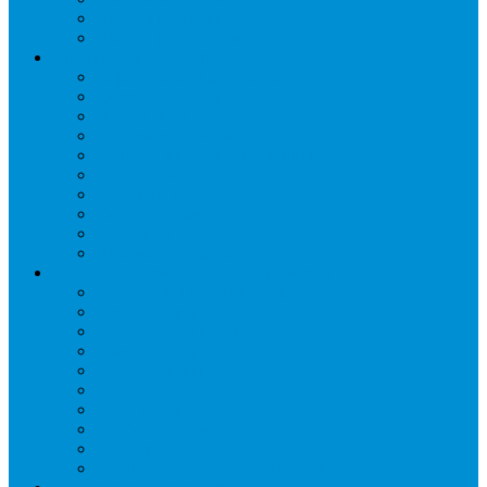
Шкафы пекарские
Шкафы расстоечные
Промышленное оборудование
Агрегаты компрессорные
Двери холодильные
Завесы ПВХ
Камеры холодильные
Комрессорно-конденсаторные блоки
Моноблоки
Осушители воздуха
Сплит-системы
Сэндвич-панели
Шоковая заморозка
Основные части холодильных систем
Аксессуары к компрессорам
Вентиляторы
Воздухоохладители
Компрессоры
Конденсаторы
Маслоотделители
Отделители жидкости
Ресиверы для масла
Ресиверы для хладагента
ТЭНы для воздухоохладителей