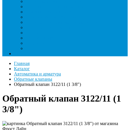
Насосы вакуумные и станции сбора
Паячные посты и огнезащита
Римеры и гратосниматели
Станции манометрические
Течеискатели ламповые и красители
Течеискатели электронные
Трубогибы
Труборасширители
Труборезы
Шланги
Еще
Главная
Каталог
Автоматика и арматура
Обратные клапаны
Обратный клапан 3122/11 (1 3/8")
Обратный клапан 3122/11 (1
3/8")