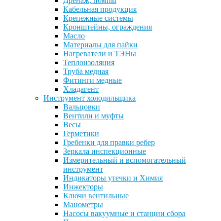
Дренаж, помпы
Кабельная продукция
Крепежные системы
Кронштейны, ограждения
Масло
Материалы для пайки
Нагреватели и ТЭНы
Теплоизоляция
Труба медная
Фитинги медные
Хладагент
Инструмент холодильщика
Вальцовки
Вентили и муфты
Весы
Герметики
Гребенки для правки ребер
Зеркала инспекционные
Измерительный и вспомогательный
инструмент
Индикаторы утечки и Химия
Инжекторы
Ключи вентильные
Манометры
Насосы вакуумные и станции сбора