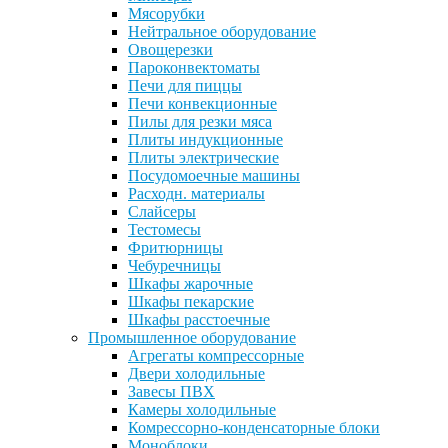
Мясорубки
Нейтральное оборудование
Овощерезки
Пароконвектоматы
Печи для пиццы
Печи конвекционные
Пилы для резки мяса
Плиты индукционные
Плиты электрические
Посудомоечные машины
Расходн. материалы
Слайсеры
Тестомесы
Фритюрницы
Чебуречницы
Шкафы жарочные
Шкафы пекарские
Шкафы расстоечные
Промышленное оборудование
Агрегаты компрессорные
Двери холодильные
Завесы ПВХ
Камеры холодильные
Комрессорно-конденсаторные блоки
Моноблоки