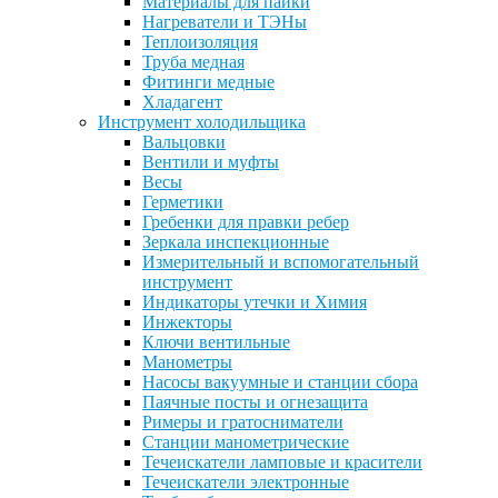
Материалы для пайки
Нагреватели и ТЭНы
Теплоизоляция
Труба медная
Фитинги медные
Хладагент
Инструмент холодильщика
Вальцовки
Вентили и муфты
Весы
Герметики
Гребенки для правки ребер
Зеркала инспекционные
Измерительный и вспомогательный
инструмент
Индикаторы утечки и Химия
Инжекторы
Ключи вентильные
Манометры
Насосы вакуумные и станции сбора
Паячные посты и огнезащита
Римеры и гратосниматели
Станции манометрические
Течеискатели ламповые и красители
Течеискатели электронные