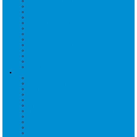
Вибро- Шумо- Изоляция
Гайки, штуцеры
Дренаж, помпы
Кабельная продукция
Крепежные системы
Кронштейны, ограждения
Масло
Материалы для пайки
Нагреватели и ТЭНы
Теплоизоляция
Труба медная
Фитинги медные
Хладагент
Инструмент холодильщика
Вальцовки
Вентили и муфты
Весы
Герметики
Гребенки для правки ребер
Зеркала инспекционные
Измерительный и вспомогательный инструмент
Индикаторы утечки и Химия
Инжекторы
Ключи вентильные
Манометры