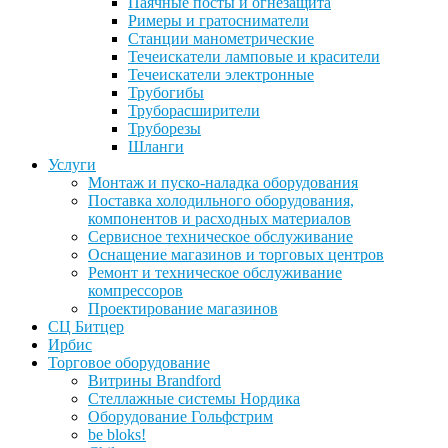
Паячные посты и огнезащита
Римеры и гратосниматели
Станции манометрические
Течеискатели ламповые и красители
Течеискатели электронные
Трубогибы
Труборасширители
Труборезы
Шланги
Услуги
Монтаж и пуско-наладка оборудования
Поставка холодильного оборудования,
компонентов и расходных материалов
Сервисное техническое обслуживание
Оснащение магазинов и торговых центров
Ремонт и техническое обслуживание
компрессоров
Проектирование магазинов
СЦ Битцер
Ирбис
Торговое оборудование
Витрины Brandford
Стеллажные системы Нордика
Оборудование Гольфстрим
be bloks!