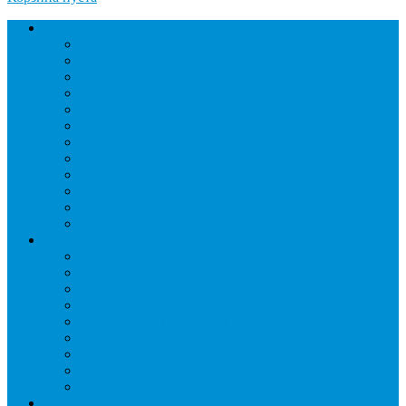
Торговое оборудование
Бонеты морозильные
Витрины кондитерские
Витрины морозильные
Витрины настольные
Витрины холодильные
Горки холодильные
Лари морозильные
Бонеты-Лари
Шкафы кондитерские
Столы холодильные
Шкафы морозильные
Шкафы холодильные
Стеллажи и прикассовая зона
Кассовые боксы
Комплектующие для стеллажей
Овощные развалы
Покупательские корзины и тележки
Распродажные корзины и столы
Стеллажи складские НОРДИКА
Стеллажи торговые НОРДИКА
Турникеты и ограждения
Шкафы для сумок
Технологическое оборудование