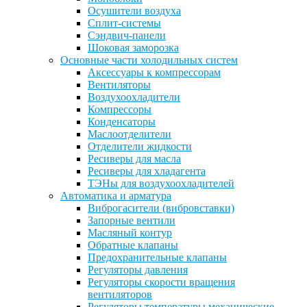
Осушители воздуха
Сплит-системы
Сэндвич-панели
Шоковая заморозка
Основные части холодильных систем
Аксессуары к компрессорам
Вентиляторы
Воздухоохладители
Компрессоры
Конденсаторы
Маслоотделители
Отделители жидкости
Ресиверы для масла
Ресиверы для хладагента
ТЭНы для воздухоохладителей
Автоматика и арматура
Виброгасители (вибровставки)
Запорные вентили
Масляный контур
Обратные клапаны
Предохранительные клапаны
Регуляторы давления
Регуляторы скорости вращения
вентиляторов
Регуляторы температуры механические