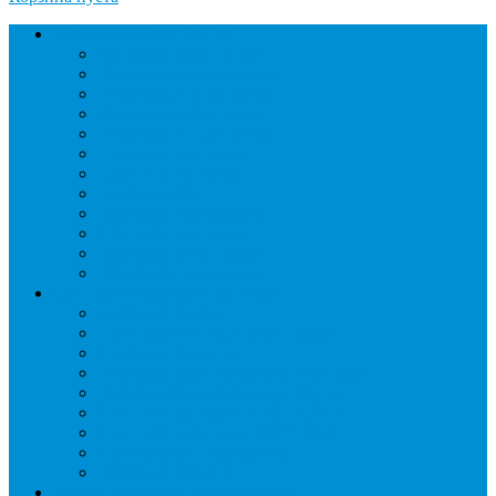
Торговое оборудование
Бонеты морозильные
Витрины кондитерские
Витрины морозильные
Витрины настольные
Витрины холодильные
Горки холодильные
Лари морозильные
Бонеты-Лари
Шкафы кондитерские
Столы холодильные
Шкафы морозильные
Шкафы холодильные
Стеллажи и прикассовая зона
Кассовые боксы
Комплектующие для стеллажей
Овощные развалы
Покупательские корзины и тележки
Распродажные корзины и столы
Стеллажи складские НОРДИКА
Стеллажи торговые НОРДИКА
Турникеты и ограждения
Шкафы для сумок
Технологическое оборудование