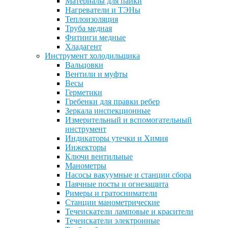
Материалы для пайки
Нагреватели и ТЭНы
Теплоизоляция
Труба медная
Фитинги медные
Хладагент
Инструмент холодильщика
Вальцовки
Вентили и муфты
Весы
Герметики
Гребенки для правки ребер
Зеркала инспекционные
Измерительный и вспомогательный
инструмент
Индикаторы утечки и Химия
Инжекторы
Ключи вентильные
Манометры
Насосы вакуумные и станции сбора
Паячные посты и огнезащита
Римеры и гратосниматели
Станции манометрические
Течеискатели ламповые и красители
Течеискатели электронные