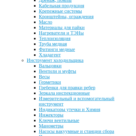
Дренаж, помпы
Кабельная продукция
Крепежные системы
Кронштейны, ограждения
Масло
Материалы для пайки
Нагреватели и ТЭНы
Теплоизоляция
Труба медная
Фитинги медные
Хладагент
Инструмент холодильщика
Вальцовки
Вентили и муфты
Весы
Герметики
Гребенки для правки ребер
Зеркала инспекционные
Измерительный и вспомогательный
инструмент
Индикаторы утечки и Химия
Инжекторы
Ключи вентильные
Манометры
Насосы вакуумные и станции сбора