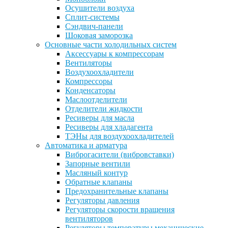
Осушители воздуха
Сплит-системы
Сэндвич-панели
Шоковая заморозка
Основные части холодильных систем
Аксессуары к компрессорам
Вентиляторы
Воздухоохладители
Компрессоры
Конденсаторы
Маслоотделители
Отделители жидкости
Ресиверы для масла
Ресиверы для хладагента
ТЭНы для воздухоохладителей
Автоматика и арматура
Виброгасители (вибровставки)
Запорные вентили
Масляный контур
Обратные клапаны
Предохранительные клапаны
Регуляторы давления
Регуляторы скорости вращения
вентиляторов
Регуляторы температуры механические