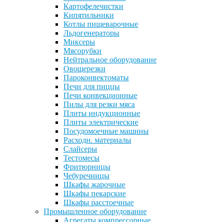
Картофелечистки
Кипятильники
Котлы пищеварочные
Льдогенераторы
Миксеры
Мясорубки
Нейтральное оборудование
Овощерезки
Пароконвектоматы
Печи для пиццы
Печи конвекционные
Пилы для резки мяса
Плиты индукционные
Плиты электрические
Посудомоечные машины
Расходн. материалы
Слайсеры
Тестомесы
Фритюрницы
Чебуречницы
Шкафы жарочные
Шкафы пекарские
Шкафы расстоечные
Промышленное оборудование
Агрегаты компрессорные