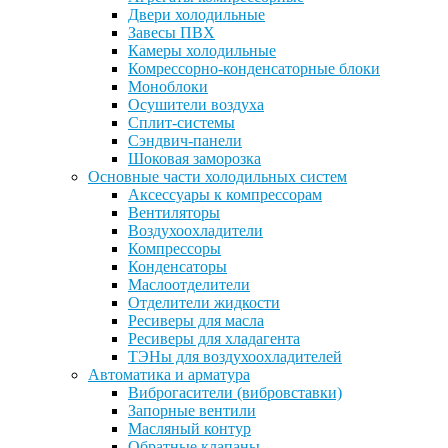
Двери холодильные
Завесы ПВХ
Камеры холодильные
Комрессорно-конденсаторные блоки
Моноблоки
Осушители воздуха
Сплит-системы
Сэндвич-панели
Шоковая заморозка
Основные части холодильных систем
Аксессуары к компрессорам
Вентиляторы
Воздухоохладители
Компрессоры
Конденсаторы
Маслоотделители
Отделители жидкости
Ресиверы для масла
Ресиверы для хладагента
ТЭНы для воздухоохладителей
Автоматика и арматура
Виброгасители (вибровставки)
Запорные вентили
Масляный контур
Обратные клапаны