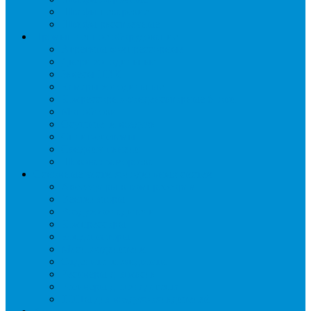
Шкафы пекарские
Шкафы расстоечные
Промышленное оборудование
Агрегаты компрессорные
Двери холодильные
Завесы ПВХ
Камеры холодильные
Комрессорно-конденсаторные блоки
Моноблоки
Осушители воздуха
Сплит-системы
Сэндвич-панели
Шоковая заморозка
Основные части холодильных систем
Аксессуары к компрессорам
Вентиляторы
Воздухоохладители
Компрессоры
Конденсаторы
Маслоотделители
Отделители жидкости
Ресиверы для масла
Ресиверы для хладагента
ТЭНы для воздухоохладителей