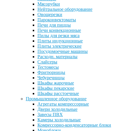
Мясорубки
Нейтральное оборудование
Овощерезки
Пароконвектоматы
Печи для пиццы
Печи конвекционные
Пилы для резки мяса
Плиты индукционные
Плиты электрические
Посудомоечные машины
Расходн. материалы
Слайсеры
Тестомесы
Фритюрницы
Чебуречницы
Шкафы жарочные
Шкафы пекарские
Шкафы расстоечные
Промышленное оборудование
Агрегаты компрессорные
Двери холодильные
Завесы ПВХ
Камеры холодильные
Комрессорно-конденсаторные блоки
Моноблоки