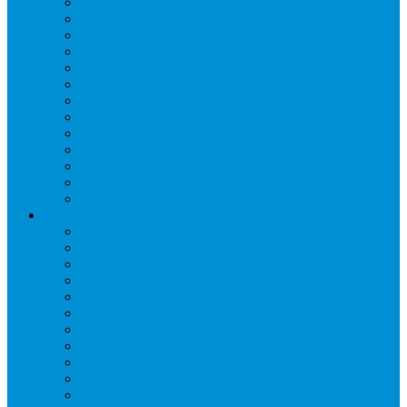
Вибро- Шумо- Изоляция
Гайки, штуцеры
Дренаж, помпы
Кабельная продукция
Крепежные системы
Кронштейны, ограждения
Масло
Материалы для пайки
Нагреватели и ТЭНы
Теплоизоляция
Труба медная
Фитинги медные
Хладагент
Инструмент холодильщика
Вальцовки
Вентили и муфты
Весы
Герметики
Гребенки для правки ребер
Зеркала инспекционные
Измерительный и вспомогательный инструмент
Индикаторы утечки и Химия
Инжекторы
Ключи вентильные
Манометры