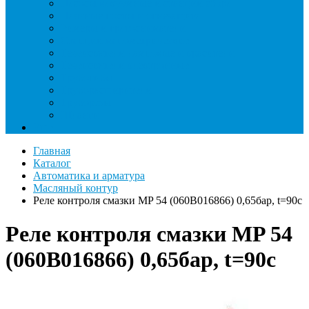
Насосы вакуумные и станции сбора
Паячные посты и огнезащита
Римеры и гратосниматели
Станции манометрические
Течеискатели ламповые и красители
Течеискатели электронные
Трубогибы
Труборасширители
Труборезы
Шланги
Еще
Главная
Каталог
Автоматика и арматура
Масляный контур
Реле контроля смазки MP 54 (060B016866) 0,65бар, t=90c
Реле контроля смазки MP 54
(060B016866) 0,65бар, t=90c