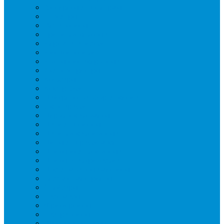
Аппараты для шаурмы
Блендеры
Вафельницы
Грили контактные
Картофелечистки
Кипятильники
Котлы пищеварочные
Льдогенераторы
Миксеры
Мясорубки
Нейтральное оборудование
Овощерезки
Пароконвектоматы
Печи для пиццы
Печи конвекционные
Пилы для резки мяса
Плиты индукционные
Плиты электрические
Посудомоечные машины
Расходн. материалы
Слайсеры
Тестомесы
Фритюрницы
Чебуречницы
Шкафы жарочные