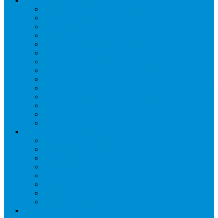
Автоматика и арматура
Виброгасители (вибровставки)
Запорные вентили
Масляный контур
Обратные клапаны
Предохранительные клапаны
Регуляторы давления
Регуляторы скорости вращения вентиляторов
Регуляторы температуры механические
Реле давления, протока, картриджные прессостаты
Смотровые стекла
Соленоидные клапаны и катушки
Терморегулирующие вентили (ТРВ)
Фильтры
Шумоглушители
Электрика и электроника
Автоматические выключатели
Датчики давления (преобразователи)
Датчики температуры
Контакторы
Переключатели и лампы сигнальные
Таймеры и реле
Щиты управления
Электронные контроллеры
Расходные материалы