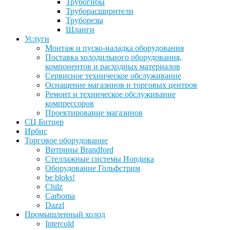
Трубогибы
Труборасширители
Труборезы
Шланги
Услуги
Монтаж и пуско-наладка оборудования
Поставка холодильного оборудования,
компонентов и расходных материалов
Сервисное техническое обслуживание
Оснащение магазинов и торговых центров
Ремонт и техническое обслуживание
компрессоров
Проектирование магазинов
СЦ Битцер
Ирбис
Торговое оборудование
Витрины Brandford
Стеллажные системы Нордика
Оборудование Гольфстрим
be bloks!
Chilz
Carboma
Dazzl
Промышленный холод
Intercold