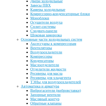
Двери холодильные
Завесы ПВХ
Камеры холодильные
Комрессорно-конденсаторные блоки
Моноблоки
Осушители воздуха
Сплит-системы
Сэндвич-панели
Шоковая заморозка
Основные части холодильных систем
Аксессуары к компрессорам
Вентиляторы
Воздухоохладители
Компрессоры
Конденсаторы
Маслоотделители
Отделители жидкости
Ресиверы для масла
Ресиверы для хладагента
ТЭНы для воздухоохладителей
Автоматика и арматура
Виброгасители (вибровставки)
Запорные вентили
Масляный контур
Обратные клапаны