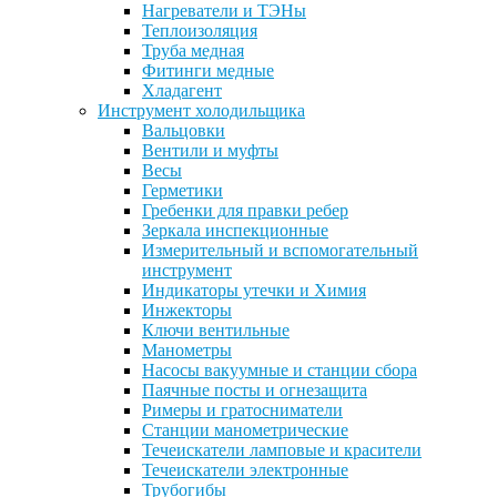
Нагреватели и ТЭНы
Теплоизоляция
Труба медная
Фитинги медные
Хладагент
Инструмент холодильщика
Вальцовки
Вентили и муфты
Весы
Герметики
Гребенки для правки ребер
Зеркала инспекционные
Измерительный и вспомогательный
инструмент
Индикаторы утечки и Химия
Инжекторы
Ключи вентильные
Манометры
Насосы вакуумные и станции сбора
Паячные посты и огнезащита
Римеры и гратосниматели
Станции манометрические
Течеискатели ламповые и красители
Течеискатели электронные
Трубогибы