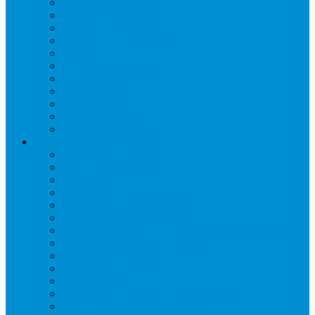
Дренаж, помпы
Кабельная продукция
Крепежные системы
Кронштейны, ограждения
Масло
Материалы для пайки
Нагреватели и ТЭНы
Теплоизоляция
Труба медная
Фитинги медные
Хладагент
Инструмент холодильщика
Вальцовки
Вентили и муфты
Весы
Герметики
Гребенки для правки ребер
Зеркала инспекционные
Измерительный и вспомогательный инструмент
Индикаторы утечки и Химия
Инжекторы
Ключи вентильные
Манометры
Насосы вакуумные и станции сбора
Паячные посты и огнезащита