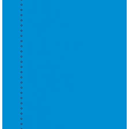
Вафельницы
Грили контактные
Картофелечистки
Кипятильники
Котлы пищеварочные
Льдогенераторы
Миксеры
Мясорубки
Нейтральное оборудование
Овощерезки
Пароконвектоматы
Печи для пиццы
Печи конвекционные
Пилы для резки мяса
Плиты индукционные
Плиты электрические
Посудомоечные машины
Расходн. материалы
Слайсеры
Тестомесы
Фритюрницы
Чебуречницы
Шкафы жарочные
Шкафы пекарские
Шкафы расстоечные