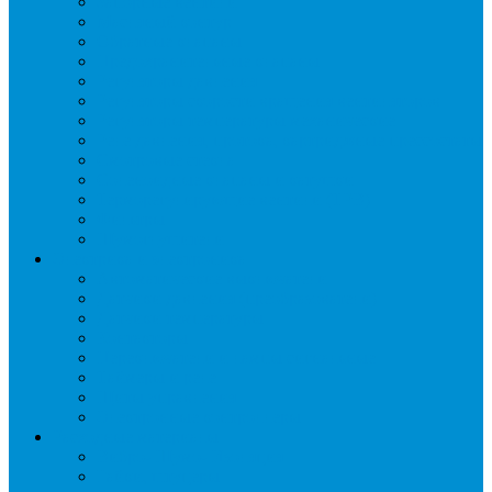
Запорные вентили
Масляный контур
Обратные клапаны
Предохранительные клапаны
Регуляторы давления
Регуляторы скорости вращения вентиляторов
Регуляторы температуры механические
Реле давления, протока, картриджные прессостаты
Смотровые стекла
Соленоидные клапаны и катушки
Терморегулирующие вентили (ТРВ)
Фильтры
Шумоглушители
Электрика и электроника
Автоматические выключатели
Датчики давления (преобразователи)
Датчики температуры
Контакторы
Переключатели и лампы сигнальные
Таймеры и реле
Щиты управления
Электронные контроллеры
Расходные материалы
Вибро- Шумо- Изоляция
Гайки, штуцеры