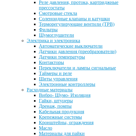
Реле давления, протока, картриджные
прессостаты
Смотровые стекла
Соленоидные клапаны и катушки
Терморегулирующие вентили (ТРВ)
Фильтры
Шумоглушители
Электрика и электроника
Автоматические выключатели
Датчики давления (преобразователи)
Датчики температуры
Контакторы
Переключатели и лампы сигнальные
Таймеры и реле
Щиты управления
Электронные контроллеры
Расходные материалы
Вибро- Шумо- Изоляция
Гайки, штуцеры
Дренаж, помпы
Кабельная продукция
Крепежные системы
Кронштейны, ограждения
Масло
Материалы для пайки