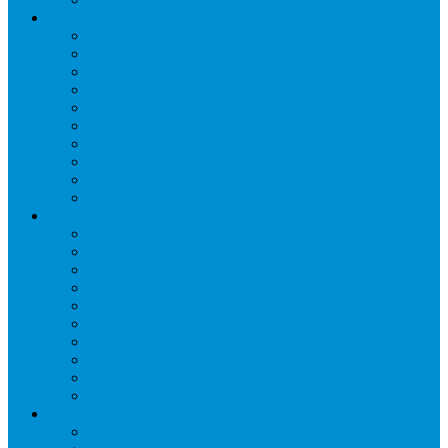
Промышленное оборудование
Агрегаты компрессорные
Двери холодильные
Завесы ПВХ
Камеры холодильные
Комрессорно-конденсаторные блоки
Моноблоки
Осушители воздуха
Сплит-системы
Сэндвич-панели
Шоковая заморозка
Основные части холодильных систем
Аксессуары к компрессорам
Вентиляторы
Воздухоохладители
Компрессоры
Конденсаторы
Маслоотделители
Отделители жидкости
Ресиверы для масла
Ресиверы для хладагента
ТЭНы для воздухоохладителей
Автоматика и арматура
Виброгасители (вибровставки)