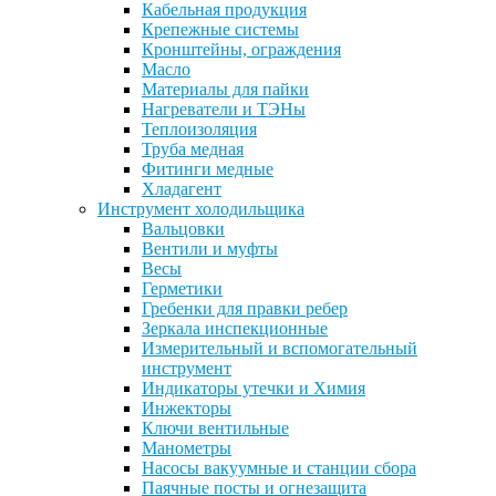
Кабельная продукция
Крепежные системы
Кронштейны, ограждения
Масло
Материалы для пайки
Нагреватели и ТЭНы
Теплоизоляция
Труба медная
Фитинги медные
Хладагент
Инструмент холодильщика
Вальцовки
Вентили и муфты
Весы
Герметики
Гребенки для правки ребер
Зеркала инспекционные
Измерительный и вспомогательный
инструмент
Индикаторы утечки и Химия
Инжекторы
Ключи вентильные
Манометры
Насосы вакуумные и станции сбора
Паячные посты и огнезащита