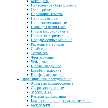
Мясорубки
Нейтральное оборудование
Овощерезки
Пароконвектоматы
Печи для пиццы
Печи конвекционные
Пилы для резки мяса
Плиты индукционные
Плиты электрические
Посудомоечные машины
Расходн. материалы
Слайсеры
Тестомесы
Фритюрницы
Чебуречницы
Шкафы жарочные
Шкафы пекарские
Шкафы расстоечные
Промышленное оборудование
Агрегаты компрессорные
Двери холодильные
Завесы ПВХ
Камеры холодильные
Комрессорно-конденсаторные блоки
Моноблоки