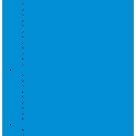
Бонеты морозильные
Витрины кондитерские
Витрины морозильные
Витрины настольные
Витрины холодильные
Горки холодильные
Лари морозильные
Бонеты-Лари
Шкафы кондитерские
Столы холодильные
Шкафы морозильные
Шкафы холодильные
Стеллажи и прикассовая зона
Кассовые боксы
Комплектующие для стеллажей
Овощные развалы
Покупательские корзины и тележки
Распродажные корзины и столы
Стеллажи складские НОРДИКА
Стеллажи торговые НОРДИКА
Турникеты и ограждения
Шкафы для сумок
Технологическое оборудование
Аппараты для шаурмы
Блендеры