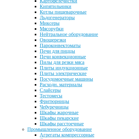
Картофелечистки
Кипятильники
Котлы пищеварочные
Льдогенераторы
Миксеры
Мясорубки
Нейтральное оборудование
Овощерезки
Пароконвектоматы
Печи для пиццы
Печи конвекционные
Пилы для резки мяса
Плиты индукционные
Плиты электрические
Посудомоечные машины
Расходн. материалы
Слайсеры
Тестомесы
Фритюрницы
Чебуречницы
Шкафы жарочные
Шкафы пекарские
Шкафы расстоечные
Промышленное оборудование
Агрегаты компрессорные