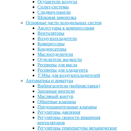
Осушители воздуха
Сплит-системы
Сэндвич-панели
Шоковая заморозка
Основные части холодильных систем
Аксессуары к компрессорам
Вентиляторы
Воздухоохладители
Компрессоры
Конденсаторы
Маслоотделители
Отделители жидкости
Ресиверы для масла
Ресиверы для хладагента
ТЭНы для воздухоохладителей
Автоматика и арматура
Виброгасители (вибровставки)
Запорные вентили
Масляный контур
Обратные клапаны
Предохранительные клапаны
Регуляторы давления
Регуляторы скорости вращения
вентиляторов
Регуляторы температуры механические