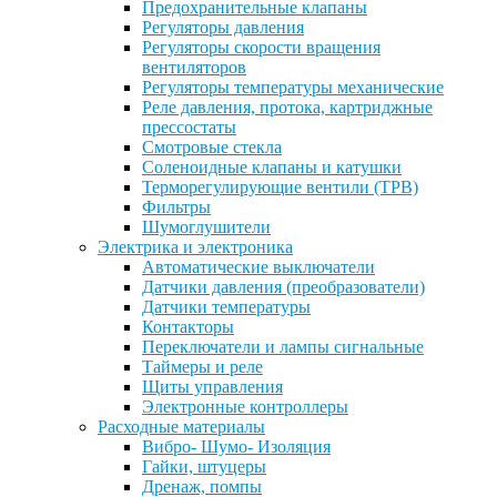
Предохранительные клапаны
Регуляторы давления
Регуляторы скорости вращения
вентиляторов
Регуляторы температуры механические
Реле давления, протока, картриджные
прессостаты
Смотровые стекла
Соленоидные клапаны и катушки
Терморегулирующие вентили (ТРВ)
Фильтры
Шумоглушители
Электрика и электроника
Автоматические выключатели
Датчики давления (преобразователи)
Датчики температуры
Контакторы
Переключатели и лампы сигнальные
Таймеры и реле
Щиты управления
Электронные контроллеры
Расходные материалы
Вибро- Шумо- Изоляция
Гайки, штуцеры
Дренаж, помпы