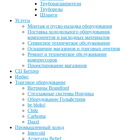
Труборасширители
Труборезы
Шланги
Услуги
Монтаж и пуско-наладка оборудования
Поставка холодильного оборудования,
компонентов и расходных материалов
Сервисное техническое обслуживание
Оснащение магазинов и торговых центров
Ремонт и техническое обслуживание
компрессоров
Проектирование магазинов
СЦ Битцер
Ирбис
Торговое оборудование
Витрины Brandford
Стеллажные системы Нордика
Оборудование Гольфстрим
be bloks!
Chilz
Carboma
Dazzl
Промышленный холод
Intercold
Агрегаты Belief