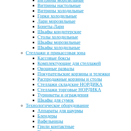
Витрины морозильные
Витрины настольные
Витрины холодильные
Горки холодильные
Лари морозильные
Бонеты-Лари
Шкафы кондитерские
Столы холодильные
Шкафы морозильные
Шкафы холодильные
Стеллажи и прикассовая зона
Кассовые боксы
Комплектующие для стеллажей
Овощные развалы
Покупательские корзины и тележки
Распродажные корзины и столы
Стеллажи складские НОРДИКА
Стеллажи торговые НОРДИКА
Турникеты и ограждения
Шкафы для сумок
Технологическое оборудование
Аппараты для шаурмы
Блендеры
Вафельницы
Грили контактные