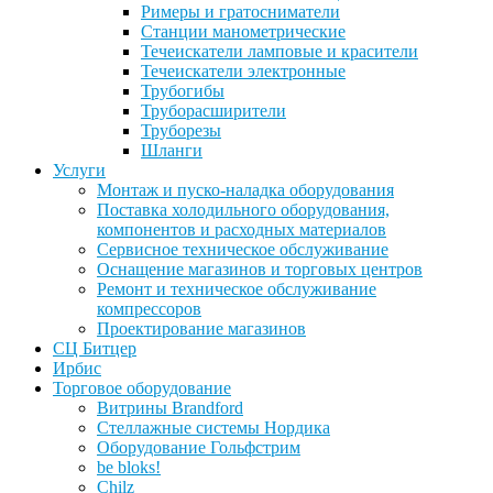
Римеры и гратосниматели
Станции манометрические
Течеискатели ламповые и красители
Течеискатели электронные
Трубогибы
Труборасширители
Труборезы
Шланги
Услуги
Монтаж и пуско-наладка оборудования
Поставка холодильного оборудования,
компонентов и расходных материалов
Сервисное техническое обслуживание
Оснащение магазинов и торговых центров
Ремонт и техническое обслуживание
компрессоров
Проектирование магазинов
СЦ Битцер
Ирбис
Торговое оборудование
Витрины Brandford
Стеллажные системы Нордика
Оборудование Гольфстрим
be bloks!
Chilz