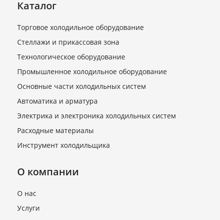
Каталог
Торговое холодильное оборудование
Стеллажи и прикассовая зона
Технологическое оборудование
Промышленное холодильное оборудование
Вставка к фильтру DCR-
48DА (023U5381) 30%
Основные части холодильных систем
молекулярное сито и 70%
Автоматика и арматура
Al3O2
Электрика и электроника холодильных систем
В наличии
Расходные материалы
4 030 руб.
Инструмент холодильщика
О компании
О нас
Услуги