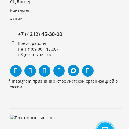
СЦ Битцер
Контакты
Акции
Фильтр-осушитель DCL
163 s
(023Z4519/023Z451991)
+7 (4212) 45-30-00
10мм
Время работы:
В наличии
Пн-Пт (09.00 - 18.00)
1 520 руб.
Сб (09.00 - 14.00)
* Instagram признана экстремистской организацией в
России
Вставка к фильтру BC-H48