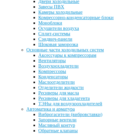
Двери холодильные
Завесы ПВХ
Камеры холодильные
Комрессорно-конденсаторные блоки
Моноблоки
Осушители воздуха
Сплит-системы
Сэндвич-панели
Шоковая заморозка
Основные части холодильных систем
Аксессуары к компрессорам
Вентиляторы
Воздухоохладители
Компрессоры
Конденсаторы
Маслоотделители
Отделители жидкости
Ресиверы для масла
Ресиверы для хладагента
ТЭНы для воздухоохладителей
Автоматика и арматура
Виброгасители (вибровставки)
Запорные вентили
Масляный контур
Обратные клапаны