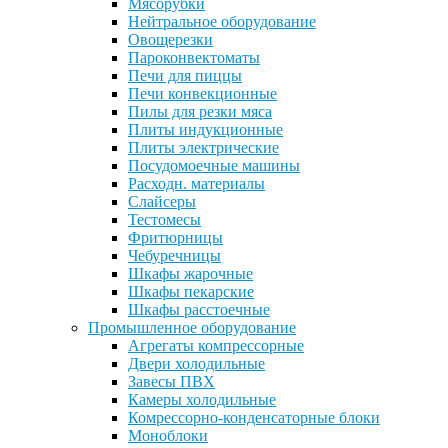
Мясорубки
Нейтральное оборудование
Овощерезки
Пароконвектоматы
Печи для пиццы
Печи конвекционные
Пилы для резки мяса
Плиты индукционные
Плиты электрические
Посудомоечные машины
Расходн. материалы
Слайсеры
Тестомесы
Фритюрницы
Чебуречницы
Шкафы жарочные
Шкафы пекарские
Шкафы расстоечные
Промышленное оборудование
Агрегаты компрессорные
Двери холодильные
Завесы ПВХ
Камеры холодильные
Комрессорно-конденсаторные блоки
Моноблоки