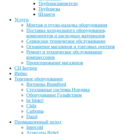
Труборасширители
Труборезы
Шланги
Услуги
Монтаж и пуско-наладка оборудования
Поставка холодильного оборудования,
компонентов и расходных материалов
Сервисное техническое обслуживание
Оснащение магазинов и торговых центров
Ремонт и техническое обслуживание
компрессоров
Проектирование магазинов
СЦ Битцер
Ирбис
Торговое оборудование
Витрины Brandford
Стеллажные системы Нордика
Оборудование Гольфстрим
be bloks!
Chilz
Carboma
Dazzl
Промышленный холод
Intercold
Агрегаты Belief