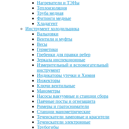
Нагреватели и ТЭНы
Теплоизоляция
Труба медная
Фитинги медные
Хладагент
Инструмент холодильщика
Вальцовки
Вентили и муфты
Весы
Герметики
Гребенки для правки ребер
Зеркала инспекционные
Измерительный и вспомогательный
инструмент
Индикаторы утечки и Химия
Инжекторы
Ключи вентильные
Манометры
Насосы вакуумные и станции сбора
Паячные посты и огнезащита
Римеры и гратосниматели
Станции манометрические
Течеискатели ламповые и красители
Течеискатели электронные
Трубогибы