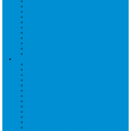
Дренаж, помпы
Кабельная продукция
Крепежные системы
Кронштейны, ограждения
Масло
Материалы для пайки
Нагреватели и ТЭНы
Теплоизоляция
Труба медная
Фитинги медные
Хладагент
Инструмент холодильщика
Вальцовки
Вентили и муфты
Весы
Герметики
Гребенки для правки ребер
Зеркала инспекционные
Измерительный и вспомогательный инструмент
Индикаторы утечки и Химия
Инжекторы
Ключи вентильные
Манометры
Насосы вакуумные и станции сбора
Паячные посты и огнезащита