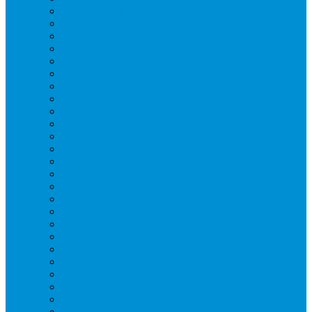
Вафельницы
Грили контактные
Картофелечистки
Кипятильники
Котлы пищеварочные
Льдогенераторы
Миксеры
Мясорубки
Нейтральное оборудование
Овощерезки
Пароконвектоматы
Печи для пиццы
Печи конвекционные
Пилы для резки мяса
Плиты индукционные
Плиты электрические
Посудомоечные машины
Расходн. материалы
Слайсеры
Тестомесы
Фритюрницы
Чебуречницы
Шкафы жарочные
Шкафы пекарские
Шкафы расстоечные