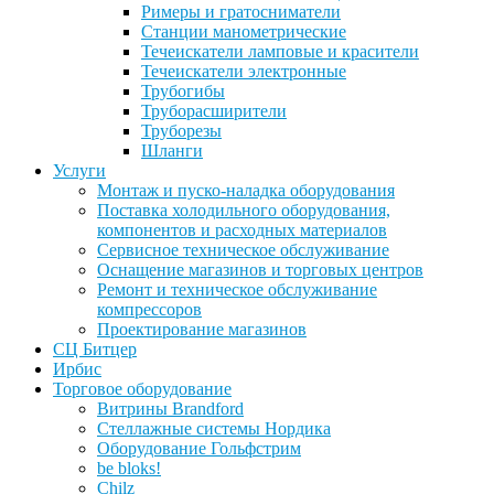
Римеры и гратосниматели
Станции манометрические
Течеискатели ламповые и красители
Течеискатели электронные
Трубогибы
Труборасширители
Труборезы
Шланги
Услуги
Монтаж и пуско-наладка оборудования
Поставка холодильного оборудования,
компонентов и расходных материалов
Сервисное техническое обслуживание
Оснащение магазинов и торговых центров
Ремонт и техническое обслуживание
компрессоров
Проектирование магазинов
СЦ Битцер
Ирбис
Торговое оборудование
Витрины Brandford
Стеллажные системы Нордика
Оборудование Гольфстрим
be bloks!
Chilz