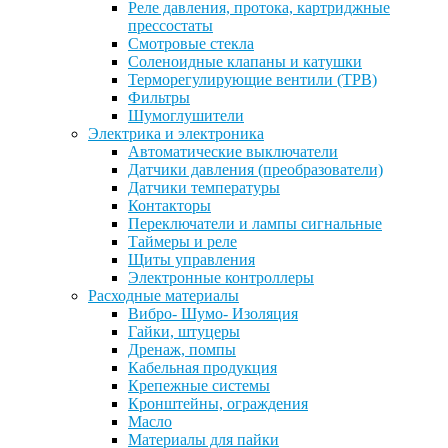
Реле давления, протока, картриджные
прессостаты
Смотровые стекла
Соленоидные клапаны и катушки
Терморегулирующие вентили (ТРВ)
Фильтры
Шумоглушители
Электрика и электроника
Автоматические выключатели
Датчики давления (преобразователи)
Датчики температуры
Контакторы
Переключатели и лампы сигнальные
Таймеры и реле
Щиты управления
Электронные контроллеры
Расходные материалы
Вибро- Шумо- Изоляция
Гайки, штуцеры
Дренаж, помпы
Кабельная продукция
Крепежные системы
Кронштейны, ограждения
Масло
Материалы для пайки