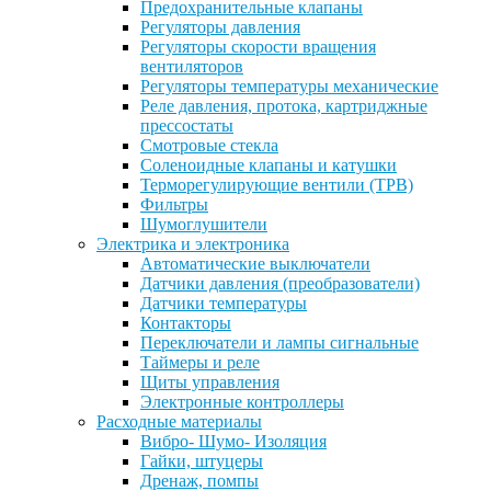
Предохранительные клапаны
Регуляторы давления
Регуляторы скорости вращения
вентиляторов
Регуляторы температуры механические
Реле давления, протока, картриджные
прессостаты
Смотровые стекла
Соленоидные клапаны и катушки
Терморегулирующие вентили (ТРВ)
Фильтры
Шумоглушители
Электрика и электроника
Автоматические выключатели
Датчики давления (преобразователи)
Датчики температуры
Контакторы
Переключатели и лампы сигнальные
Таймеры и реле
Щиты управления
Электронные контроллеры
Расходные материалы
Вибро- Шумо- Изоляция
Гайки, штуцеры
Дренаж, помпы