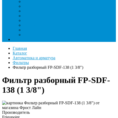
Римеры и гратосниматели
Станции манометрические
Течеискатели ламповые и красители
Течеискатели электронные
Трубогибы
Труборасширители
Труборезы
Шланги
Еще
Главная
Каталог
Автоматика и арматура
Фильтры
Фильтр разборный FP-SDF-138 (1 3/8")
Фильтр разборный FP-SDF-
138 (1 3/8")
Производитель
Frigopoint