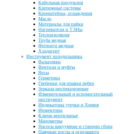
Кабельная продукция
Крепежные системы
Кронштейны, ограждения
Масло
Материалы для пайки
Нагреватели и ТЭНы
Теплоизоляция
Труба медная
Фитинги медные
Хладагент
Инструмент холодильщика
Вальцовки
Вентили и муфты
Весы
Герметики
Гребенки для правки ребер
Зеркала инспекционные
Измерительный и вспомогательный
инструмент
Индикаторы утечки и Химия
Инжекторы
Ключи вентильные
Манометры
Насосы вакуумные и станции сбора
Паячные посты и огнезащита