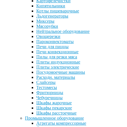
Картофелечистки
Кипятильники
Котлы пищеварочные
Льдогенераторы
Миксеры
Мясорубки
Нейтральное оборудование
Овощерезки
Пароконвектоматы
Печи для пиццы
Печи конвекционные
Пилы для резки мяса
Плиты индукционные
Плиты электрические
Посудомоечные машины
Расходн. материалы
Слайсеры
Тестомесы
Фритюрницы
Чебуречницы
Шкафы жарочные
Шкафы пекарские
Шкафы расстоечные
Промышленное оборудование
Агрегаты компрессорные