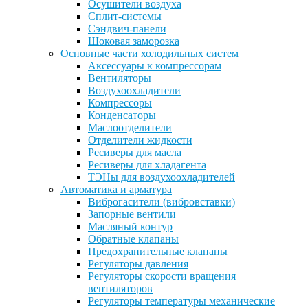
Осушители воздуха
Сплит-системы
Сэндвич-панели
Шоковая заморозка
Основные части холодильных систем
Аксессуары к компрессорам
Вентиляторы
Воздухоохладители
Компрессоры
Конденсаторы
Маслоотделители
Отделители жидкости
Ресиверы для масла
Ресиверы для хладагента
ТЭНы для воздухоохладителей
Автоматика и арматура
Виброгасители (вибровставки)
Запорные вентили
Масляный контур
Обратные клапаны
Предохранительные клапаны
Регуляторы давления
Регуляторы скорости вращения
вентиляторов
Регуляторы температуры механические