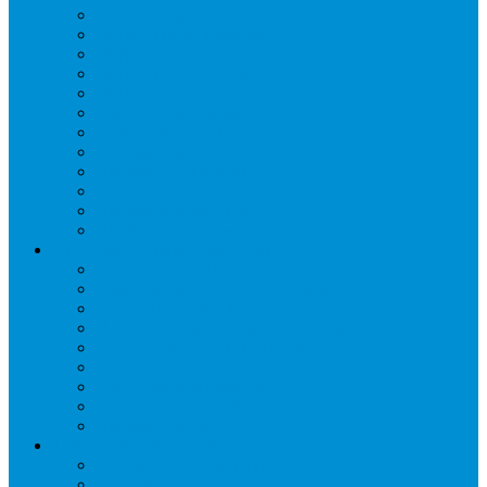
Бонеты морозильные
Витрины кондитерские
Витрины морозильные
Витрины настольные
Витрины холодильные
Горки холодильные
Лари морозильные
Бонеты-Лари
Шкафы кондитерские
Столы холодильные
Шкафы морозильные
Шкафы холодильные
Стеллажи и прикассовая зона
Кассовые боксы
Комплектующие для стеллажей
Овощные развалы
Покупательские корзины и тележки
Распродажные корзины и столы
Стеллажи складские НОРДИКА
Стеллажи торговые НОРДИКА
Турникеты и ограждения
Шкафы для сумок
Технологическое оборудование
Аппараты для шаурмы
Блендеры