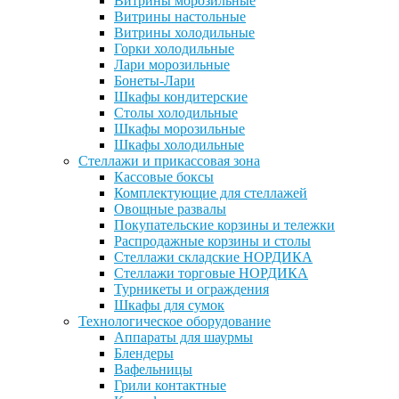
Витрины морозильные
Витрины настольные
Витрины холодильные
Горки холодильные
Лари морозильные
Бонеты-Лари
Шкафы кондитерские
Столы холодильные
Шкафы морозильные
Шкафы холодильные
Стеллажи и прикассовая зона
Кассовые боксы
Комплектующие для стеллажей
Овощные развалы
Покупательские корзины и тележки
Распродажные корзины и столы
Стеллажи складские НОРДИКА
Стеллажи торговые НОРДИКА
Турникеты и ограждения
Шкафы для сумок
Технологическое оборудование
Аппараты для шаурмы
Блендеры
Вафельницы
Грили контактные