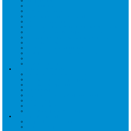
Запорные вентили
Масляный контур
Обратные клапаны
Предохранительные клапаны
Регуляторы давления
Регуляторы скорости вращения вентиляторов
Регуляторы температуры механические
Реле давления, протока, картриджные прессостаты
Смотровые стекла
Соленоидные клапаны и катушки
Терморегулирующие вентили (ТРВ)
Фильтры
Шумоглушители
Электрика и электроника
Автоматические выключатели
Датчики давления (преобразователи)
Датчики температуры
Контакторы
Переключатели и лампы сигнальные
Таймеры и реле
Щиты управления
Электронные контроллеры
Расходные материалы
Вибро- Шумо- Изоляция
Гайки, штуцеры