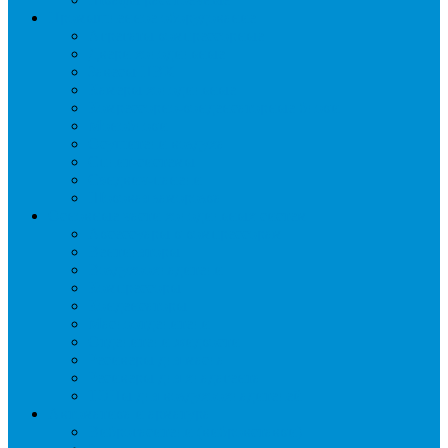
Промышленное оборудование
Агрегаты компрессорные
Двери холодильные
Завесы ПВХ
Камеры холодильные
Комрессорно-конденсаторные блоки
Моноблоки
Осушители воздуха
Сплит-системы
Сэндвич-панели
Шоковая заморозка
Основные части холодильных систем
Аксессуары к компрессорам
Вентиляторы
Воздухоохладители
Компрессоры
Конденсаторы
Маслоотделители
Отделители жидкости
Ресиверы для масла
Ресиверы для хладагента
ТЭНы для воздухоохладителей
Автоматика и арматура
Виброгасители (вибровставки)