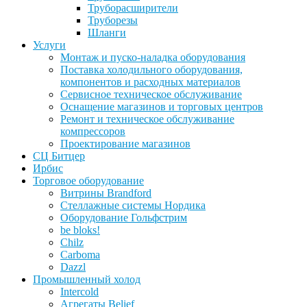
Труборасширители
Труборезы
Шланги
Услуги
Монтаж и пуско-наладка оборудования
Поставка холодильного оборудования,
компонентов и расходных материалов
Сервисное техническое обслуживание
Оснащение магазинов и торговых центров
Ремонт и техническое обслуживание
компрессоров
Проектирование магазинов
СЦ Битцер
Ирбис
Торговое оборудование
Витрины Brandford
Стеллажные системы Нордика
Оборудование Гольфстрим
be bloks!
Chilz
Carboma
Dazzl
Промышленный холод
Intercold
Агрегаты Belief