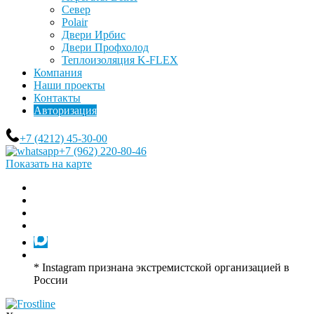
Север
Polair
Двери Ирбис
Двери Профхолод
Теплоизоляция K-FLEX
Компания
Наши проекты
Контакты
Авторизация
+7 (4212) 45-30-00
+7 (962) 220-80-46
Показать на карте
* Instagram признана экстремистской организацией в
России