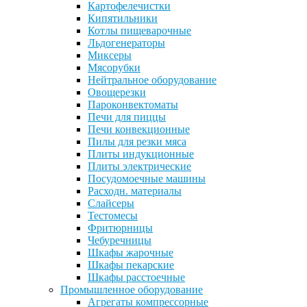
Картофелечистки
Кипятильники
Котлы пищеварочные
Льдогенераторы
Миксеры
Мясорубки
Нейтральное оборудование
Овощерезки
Пароконвектоматы
Печи для пиццы
Печи конвекционные
Пилы для резки мяса
Плиты индукционные
Плиты электрические
Посудомоечные машины
Расходн. материалы
Слайсеры
Тестомесы
Фритюрницы
Чебуречницы
Шкафы жарочные
Шкафы пекарские
Шкафы расстоечные
Промышленное оборудование
Агрегаты компрессорные