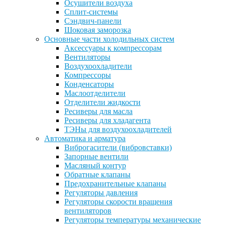
Осушители воздуха
Сплит-системы
Сэндвич-панели
Шоковая заморозка
Основные части холодильных систем
Аксессуары к компрессорам
Вентиляторы
Воздухоохладители
Компрессоры
Конденсаторы
Маслоотделители
Отделители жидкости
Ресиверы для масла
Ресиверы для хладагента
ТЭНы для воздухоохладителей
Автоматика и арматура
Виброгасители (вибровставки)
Запорные вентили
Масляный контур
Обратные клапаны
Предохранительные клапаны
Регуляторы давления
Регуляторы скорости вращения
вентиляторов
Регуляторы температуры механические