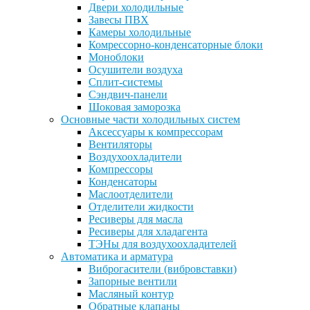
Двери холодильные
Завесы ПВХ
Камеры холодильные
Комрессорно-конденсаторные блоки
Моноблоки
Осушители воздуха
Сплит-системы
Сэндвич-панели
Шоковая заморозка
Основные части холодильных систем
Аксессуары к компрессорам
Вентиляторы
Воздухоохладители
Компрессоры
Конденсаторы
Маслоотделители
Отделители жидкости
Ресиверы для масла
Ресиверы для хладагента
ТЭНы для воздухоохладителей
Автоматика и арматура
Виброгасители (вибровставки)
Запорные вентили
Масляный контур
Обратные клапаны