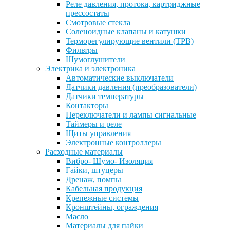
Реле давления, протока, картриджные
прессостаты
Смотровые стекла
Соленоидные клапаны и катушки
Терморегулирующие вентили (ТРВ)
Фильтры
Шумоглушители
Электрика и электроника
Автоматические выключатели
Датчики давления (преобразователи)
Датчики температуры
Контакторы
Переключатели и лампы сигнальные
Таймеры и реле
Щиты управления
Электронные контроллеры
Расходные материалы
Вибро- Шумо- Изоляция
Гайки, штуцеры
Дренаж, помпы
Кабельная продукция
Крепежные системы
Кронштейны, ограждения
Масло
Материалы для пайки