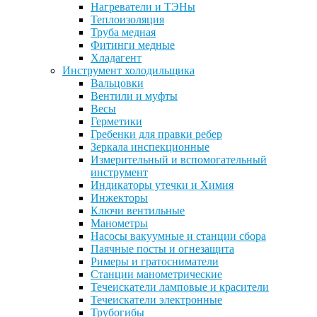
Нагреватели и ТЭНы
Теплоизоляция
Труба медная
Фитинги медные
Хладагент
Инструмент холодильщика
Вальцовки
Вентили и муфты
Весы
Герметики
Гребенки для правки ребер
Зеркала инспекционные
Измерительный и вспомогательный
инструмент
Индикаторы утечки и Химия
Инжекторы
Ключи вентильные
Манометры
Насосы вакуумные и станции сбора
Паячные посты и огнезащита
Римеры и гратосниматели
Станции манометрические
Течеискатели ламповые и красители
Течеискатели электронные
Трубогибы