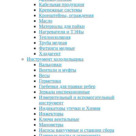
Кабельная продукция
Крепежные системы
Кронштейны, ограждения
Масло
Материалы для пайки
Нагреватели и ТЭНы
Теплоизоляция
Труба медная
Фитинги медные
Хладагент
Инструмент холодильщика
Вальцовки
Вентили и муфты
Весы
Герметики
Гребенки для правки ребер
Зеркала инспекционные
Измерительный и вспомогательный
инструмент
Индикаторы утечки и Химия
Инжекторы
Ключи вентильные
Манометры
Насосы вакуумные и станции сбора
Паячные посты и огнезащита