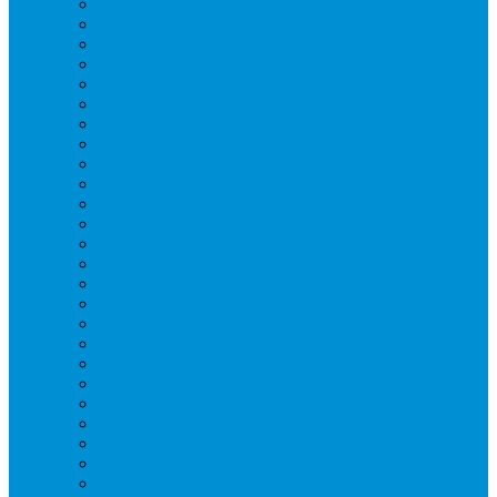
Блендеры
Вафельницы
Грили контактные
Картофелечистки
Кипятильники
Котлы пищеварочные
Льдогенераторы
Миксеры
Мясорубки
Нейтральное оборудование
Овощерезки
Пароконвектоматы
Печи для пиццы
Печи конвекционные
Пилы для резки мяса
Плиты индукционные
Плиты электрические
Посудомоечные машины
Расходн. материалы
Слайсеры
Тестомесы
Фритюрницы
Чебуречницы
Шкафы жарочные
Шкафы пекарские