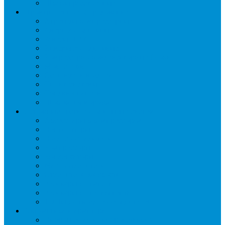
Шкафы расстоечные
Промышленное оборудование
Агрегаты компрессорные
Двери холодильные
Завесы ПВХ
Камеры холодильные
Комрессорно-конденсаторные блоки
Моноблоки
Осушители воздуха
Сплит-системы
Сэндвич-панели
Шоковая заморозка
Основные части холодильных систем
Аксессуары к компрессорам
Вентиляторы
Воздухоохладители
Компрессоры
Конденсаторы
Маслоотделители
Отделители жидкости
Ресиверы для масла
Ресиверы для хладагента
ТЭНы для воздухоохладителей
Автоматика и арматура
Виброгасители (вибровставки)