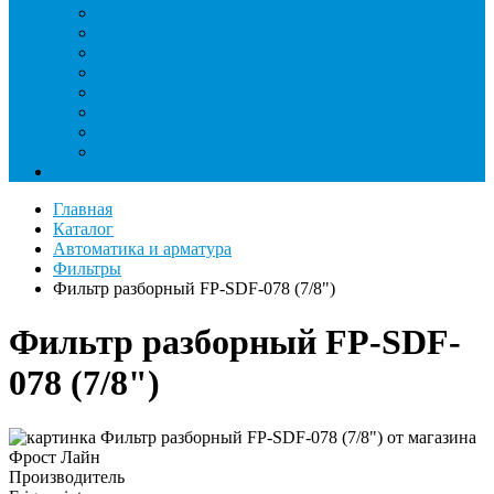
Римеры и гратосниматели
Станции манометрические
Течеискатели ламповые и красители
Течеискатели электронные
Трубогибы
Труборасширители
Труборезы
Шланги
Еще
Главная
Каталог
Автоматика и арматура
Фильтры
Фильтр разборный FP-SDF-078 (7/8")
Фильтр разборный FP-SDF-
078 (7/8")
Производитель