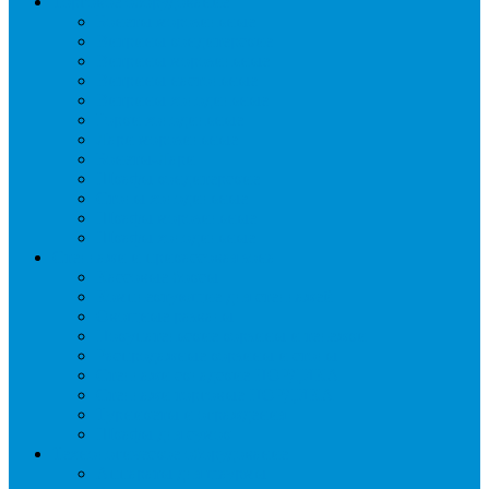
Торговое оборудование
Бонеты морозильные
Витрины кондитерские
Витрины морозильные
Витрины настольные
Витрины холодильные
Горки холодильные
Лари морозильные
Бонеты-Лари
Шкафы кондитерские
Столы холодильные
Шкафы морозильные
Шкафы холодильные
Стеллажи и прикассовая зона
Кассовые боксы
Комплектующие для стеллажей
Овощные развалы
Покупательские корзины и тележки
Распродажные корзины и столы
Стеллажи складские НОРДИКА
Стеллажи торговые НОРДИКА
Турникеты и ограждения
Шкафы для сумок
Технологическое оборудование
Аппараты для шаурмы