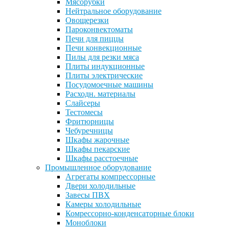
Мясорубки
Нейтральное оборудование
Овощерезки
Пароконвектоматы
Печи для пиццы
Печи конвекционные
Пилы для резки мяса
Плиты индукционные
Плиты электрические
Посудомоечные машины
Расходн. материалы
Слайсеры
Тестомесы
Фритюрницы
Чебуречницы
Шкафы жарочные
Шкафы пекарские
Шкафы расстоечные
Промышленное оборудование
Агрегаты компрессорные
Двери холодильные
Завесы ПВХ
Камеры холодильные
Комрессорно-конденсаторные блоки
Моноблоки