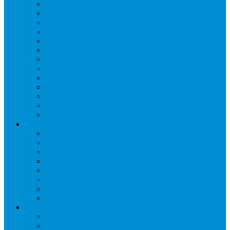
Запорные вентили
Масляный контур
Обратные клапаны
Предохранительные клапаны
Регуляторы давления
Регуляторы скорости вращения вентиляторов
Регуляторы температуры механические
Реле давления, протока, картриджные прессостаты
Смотровые стекла
Соленоидные клапаны и катушки
Терморегулирующие вентили (ТРВ)
Фильтры
Шумоглушители
Электрика и электроника
Автоматические выключатели
Датчики давления (преобразователи)
Датчики температуры
Контакторы
Переключатели и лампы сигнальные
Таймеры и реле
Щиты управления
Электронные контроллеры
Расходные материалы
Вибро- Шумо- Изоляция
Гайки, штуцеры