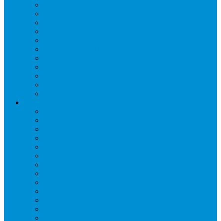
Дренаж, помпы
Кабельная продукция
Крепежные системы
Кронштейны, ограждения
Масло
Материалы для пайки
Нагреватели и ТЭНы
Теплоизоляция
Труба медная
Фитинги медные
Хладагент
Инструмент холодильщика
Вальцовки
Вентили и муфты
Весы
Герметики
Гребенки для правки ребер
Зеркала инспекционные
Измерительный и вспомогательный инструмент
Индикаторы утечки и Химия
Инжекторы
Ключи вентильные
Манометры
Насосы вакуумные и станции сбора
Паячные посты и огнезащита