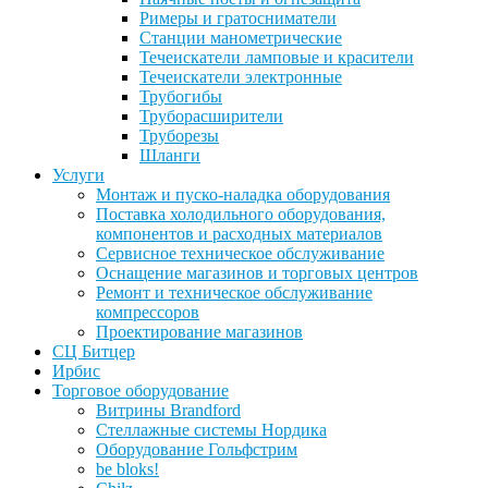
Римеры и гратосниматели
Станции манометрические
Течеискатели ламповые и красители
Течеискатели электронные
Трубогибы
Труборасширители
Труборезы
Шланги
Услуги
Монтаж и пуско-наладка оборудования
Поставка холодильного оборудования,
компонентов и расходных материалов
Сервисное техническое обслуживание
Оснащение магазинов и торговых центров
Ремонт и техническое обслуживание
компрессоров
Проектирование магазинов
СЦ Битцер
Ирбис
Торговое оборудование
Витрины Brandford
Стеллажные системы Нордика
Оборудование Гольфстрим
be bloks!