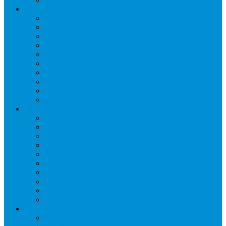
Промышленное оборудование
Агрегаты компрессорные
Двери холодильные
Завесы ПВХ
Камеры холодильные
Комрессорно-конденсаторные блоки
Моноблоки
Осушители воздуха
Сплит-системы
Сэндвич-панели
Шоковая заморозка
Основные части холодильных систем
Аксессуары к компрессорам
Вентиляторы
Воздухоохладители
Компрессоры
Конденсаторы
Маслоотделители
Отделители жидкости
Ресиверы для масла
Ресиверы для хладагента
ТЭНы для воздухоохладителей
Автоматика и арматура
Виброгасители (вибровставки)