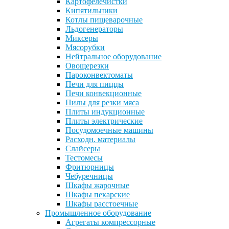
Картофелечистки
Кипятильники
Котлы пищеварочные
Льдогенераторы
Миксеры
Мясорубки
Нейтральное оборудование
Овощерезки
Пароконвектоматы
Печи для пиццы
Печи конвекционные
Пилы для резки мяса
Плиты индукционные
Плиты электрические
Посудомоечные машины
Расходн. материалы
Слайсеры
Тестомесы
Фритюрницы
Чебуречницы
Шкафы жарочные
Шкафы пекарские
Шкафы расстоечные
Промышленное оборудование
Агрегаты компрессорные