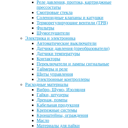
Реле давления, протока, картриджные
прессостаты
Смотровые стекла
Соленоидные клапаны и катушки
Терморегулирующие вентили (ТРВ)
Фильтры
Шумоглушители
Электрика и электроника
Автоматические выключатели
Датчики давления (преобразователи)
Датчики температуры
Контакторы
Переключатели и лампы сигнальные
Таймеры и реле
Щиты управления
Электронные контроллеры
Расходные материалы
Вибро- Шумо- Изоляция
Гайки, штуцеры
Дренаж, помпы
Кабельная продукция
Крепежные системы
Кронштейны, ограждения
Масло
Материалы для пайки