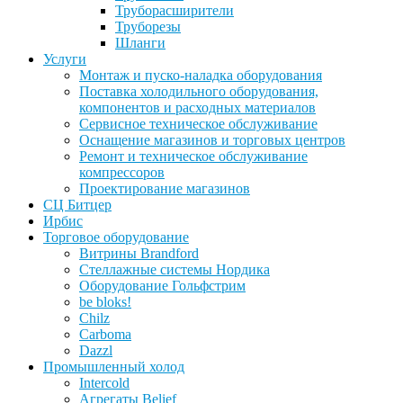
Труборасширители
Труборезы
Шланги
Услуги
Монтаж и пуско-наладка оборудования
Поставка холодильного оборудования,
компонентов и расходных материалов
Сервисное техническое обслуживание
Оснащение магазинов и торговых центров
Ремонт и техническое обслуживание
компрессоров
Проектирование магазинов
СЦ Битцер
Ирбис
Торговое оборудование
Витрины Brandford
Стеллажные системы Нордика
Оборудование Гольфстрим
be bloks!
Chilz
Carboma
Dazzl
Промышленный холод
Intercold
Агрегаты Belief