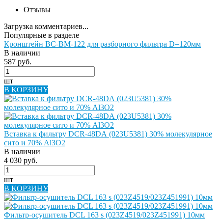
Отзывы
Загрузка комментариев...
Популярные в разделе
Кронштейн BC-BM-122 для разборного фильтра D=120мм
В наличии
587 руб.
шт
В КОРЗИНУ
Вставка к фильтру DCR-48DА (023U5381) 30% молекулярное
сито и 70% Al3O2
В наличии
4 030 руб.
шт
В КОРЗИНУ
Фильтр-осушитель DCL 163 s (023Z4519/023Z451991) 10мм