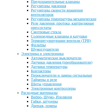
Предохранительные клапаны
Регуляторы давления
Регуляторы скорости вращения
вентиляторов
Регуляторы температуры механические
Реле давления, протока, картриджные
прессостаты
Смотровые стекла
Соленоидные клапаны и катушки
Терморегулирующие вентили (ТРВ)
Фильтры
Шумоглушители
Электрика и электроника
Автоматические выключатели
Датчики давления (преобразователи)
Датчики температуры
Контакторы
Переключатели и лампы сигнальные
Таймеры и реле
Щиты управления
Электронные контроллеры
Расходные материалы
Вибро- Шумо- Изоляция
Гайки, штуцеры
Дренаж, помпы