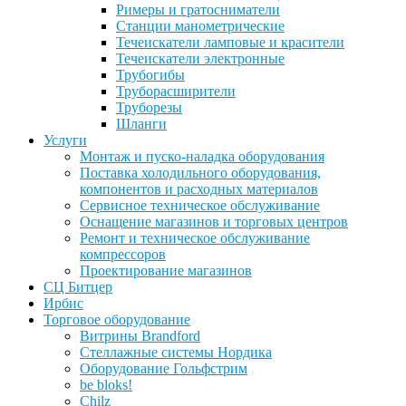
Римеры и гратосниматели
Станции манометрические
Течеискатели ламповые и красители
Течеискатели электронные
Трубогибы
Труборасширители
Труборезы
Шланги
Услуги
Монтаж и пуско-наладка оборудования
Поставка холодильного оборудования,
компонентов и расходных материалов
Сервисное техническое обслуживание
Оснащение магазинов и торговых центров
Ремонт и техническое обслуживание
компрессоров
Проектирование магазинов
СЦ Битцер
Ирбис
Торговое оборудование
Витрины Brandford
Стеллажные системы Нордика
Оборудование Гольфстрим
be bloks!
Chilz