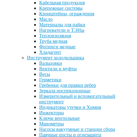
Кабельная продукция
Крепежные системы
Кронштейны, ограждения
Масло
Материалы для пайки
Нагреватели и ТЭНы
Теплоизоляция
Труба медная
Фитинги медные
Хладагент
Инструмент холодильщика
Вальцовки
Вентили и муфты
Весы
Герметики
Гребенки для правки ребер
Зеркала инспекционные
Измерительный и вспомогательный
инструмент
Индикаторы утечки и Химия
Инжекторы
Ключи вентильные
Манометры
Насосы вакуумные и станции сбора
Паячные посты и огнезащита