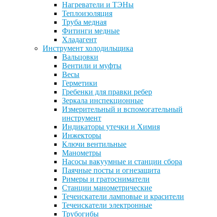
Нагреватели и ТЭНы
Теплоизоляция
Труба медная
Фитинги медные
Хладагент
Инструмент холодильщика
Вальцовки
Вентили и муфты
Весы
Герметики
Гребенки для правки ребер
Зеркала инспекционные
Измерительный и вспомогательный
инструмент
Индикаторы утечки и Химия
Инжекторы
Ключи вентильные
Манометры
Насосы вакуумные и станции сбора
Паячные посты и огнезащита
Римеры и гратосниматели
Станции манометрические
Течеискатели ламповые и красители
Течеискатели электронные
Трубогибы