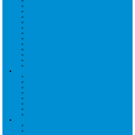
Запорные вентили
Масляный контур
Обратные клапаны
Предохранительные клапаны
Регуляторы давления
Регуляторы скорости вращения вентиляторов
Регуляторы температуры механические
Реле давления, протока, картриджные прессостаты
Смотровые стекла
Соленоидные клапаны и катушки
Терморегулирующие вентили (ТРВ)
Фильтры
Шумоглушители
Электрика и электроника
Автоматические выключатели
Датчики давления (преобразователи)
Датчики температуры
Контакторы
Переключатели и лампы сигнальные
Таймеры и реле
Щиты управления
Электронные контроллеры
Расходные материалы
Вибро- Шумо- Изоляция
Гайки, штуцеры