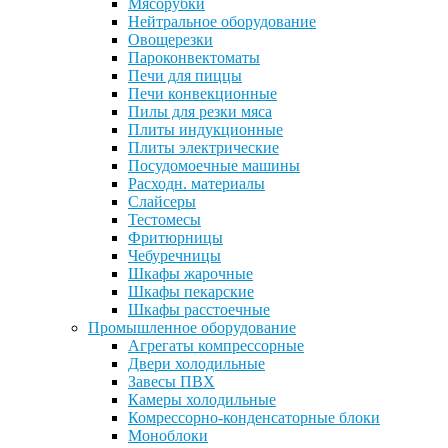
Мясорубки
Нейтральное оборудование
Овощерезки
Пароконвектоматы
Печи для пиццы
Печи конвекционные
Пилы для резки мяса
Плиты индукционные
Плиты электрические
Посудомоечные машины
Расходн. материалы
Слайсеры
Тестомесы
Фритюрницы
Чебуречницы
Шкафы жарочные
Шкафы пекарские
Шкафы расстоечные
Промышленное оборудование
Агрегаты компрессорные
Двери холодильные
Завесы ПВХ
Камеры холодильные
Комрессорно-конденсаторные блоки
Моноблоки