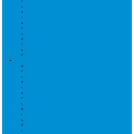
Дренаж, помпы
Кабельная продукция
Крепежные системы
Кронштейны, ограждения
Масло
Материалы для пайки
Нагреватели и ТЭНы
Теплоизоляция
Труба медная
Фитинги медные
Хладагент
Инструмент холодильщика
Вальцовки
Вентили и муфты
Весы
Герметики
Гребенки для правки ребер
Зеркала инспекционные
Измерительный и вспомогательный инструмент
Индикаторы утечки и Химия
Инжекторы
Ключи вентильные
Манометры
Насосы вакуумные и станции сбора
Паячные посты и огнезащита