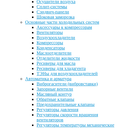
Осушители воздуха
Сплит-системы
Сэндвич-панели
Шоковая заморозка
Основные части холодильных систем
Аксессуары к компрессорам
Вентиляторы
Воздухоохладители
Компрессоры
Конденсаторы
Маслоотделители
Отделители жидкости
Ресиверы для масла
Ресиверы для хладагента
ТЭНы для воздухоохладителей
Автоматика и арматура
Виброгасители (вибровставки)
Запорные вентили
Масляный контур
Обратные клапаны
Предохранительные клапаны
Регуляторы давления
Регуляторы скорости вращения
вентиляторов
Регуляторы температуры механические