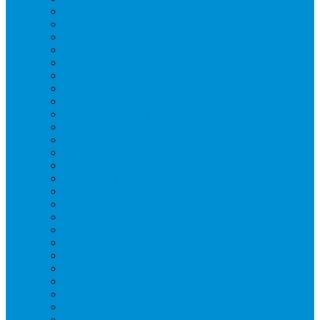
Вафельницы
Грили контактные
Картофелечистки
Кипятильники
Котлы пищеварочные
Льдогенераторы
Миксеры
Мясорубки
Нейтральное оборудование
Овощерезки
Пароконвектоматы
Печи для пиццы
Печи конвекционные
Пилы для резки мяса
Плиты индукционные
Плиты электрические
Посудомоечные машины
Расходн. материалы
Слайсеры
Тестомесы
Фритюрницы
Чебуречницы
Шкафы жарочные
Шкафы пекарские
Шкафы расстоечные