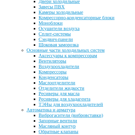
Двери холодильные
Завесы ПВХ
Камеры холодильные
Комрессорно-конденсаторные блоки
Моноблоки
Осушители воздуха
Сплит-системы
Сэндвич-панели
Шоковая заморозка
Основные части холодильных систем
Аксессуары к компрессорам
Вентиляторы
Воздухоохладители
Компрессоры
Конденсаторы
Маслоотделители
Отделители жидкости
Ресиверы для масла
Ресиверы для хладагента
ТЭНы для воздухоохладителей
Автоматика и арматура
Виброгасители (вибровставки)
Запорные вентили
Масляный контур
Обратные клапаны