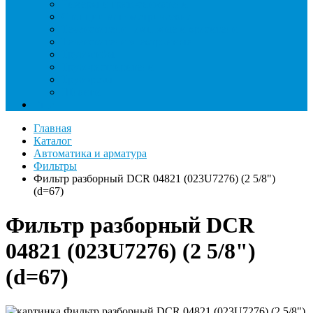
Римеры и гратосниматели
Станции манометрические
Течеискатели ламповые и красители
Течеискатели электронные
Трубогибы
Труборасширители
Труборезы
Шланги
Еще
Главная
Каталог
Автоматика и арматура
Фильтры
Фильтр разборный DCR 04821 (023U7276) (2 5/8")
(d=67)
Фильтр разборный DCR
04821 (023U7276) (2 5/8")
(d=67)