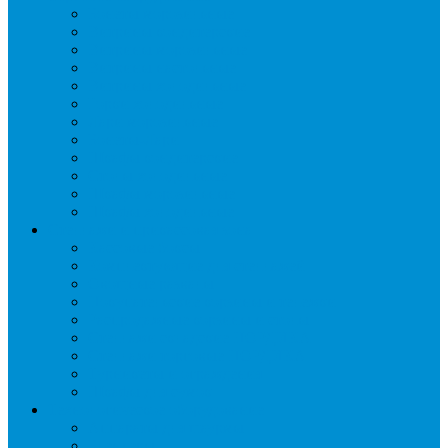
Бонеты морозильные
Витрины кондитерские
Витрины морозильные
Витрины настольные
Витрины холодильные
Горки холодильные
Лари морозильные
Бонеты-Лари
Шкафы кондитерские
Столы холодильные
Шкафы морозильные
Шкафы холодильные
Стеллажи и прикассовая зона
Кассовые боксы
Комплектующие для стеллажей
Овощные развалы
Покупательские корзины и тележки
Распродажные корзины и столы
Стеллажи складские НОРДИКА
Стеллажи торговые НОРДИКА
Турникеты и ограждения
Шкафы для сумок
Технологическое оборудование
Аппараты для шаурмы
Блендеры