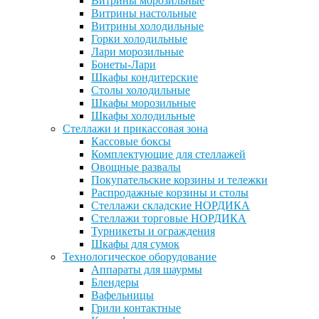
Витрины морозильные
Витрины настольные
Витрины холодильные
Горки холодильные
Лари морозильные
Бонеты-Лари
Шкафы кондитерские
Столы холодильные
Шкафы морозильные
Шкафы холодильные
Стеллажи и прикассовая зона
Кассовые боксы
Комплектующие для стеллажей
Овощные развалы
Покупательские корзины и тележки
Распродажные корзины и столы
Стеллажи складские НОРДИКА
Стеллажи торговые НОРДИКА
Турникеты и ограждения
Шкафы для сумок
Технологическое оборудование
Аппараты для шаурмы
Блендеры
Вафельницы
Грили контактные