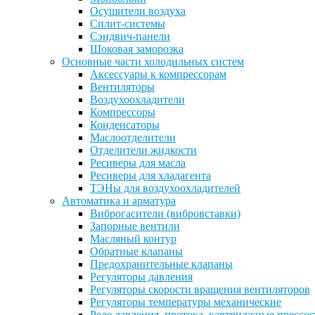
Осушители воздуха
Сплит-системы
Сэндвич-панели
Шоковая заморозка
Основные части холодильных систем
Аксессуары к компрессорам
Вентиляторы
Воздухоохладители
Компрессоры
Конденсаторы
Маслоотделители
Отделители жидкости
Ресиверы для масла
Ресиверы для хладагента
ТЭНы для воздухоохладителей
Автоматика и арматура
Виброгасители (вибровставки)
Запорные вентили
Масляный контур
Обратные клапаны
Предохранительные клапаны
Регуляторы давления
Регуляторы скорости вращения вентиляторов
Регуляторы температуры механические
Реле давления, протока, картриджные прессо