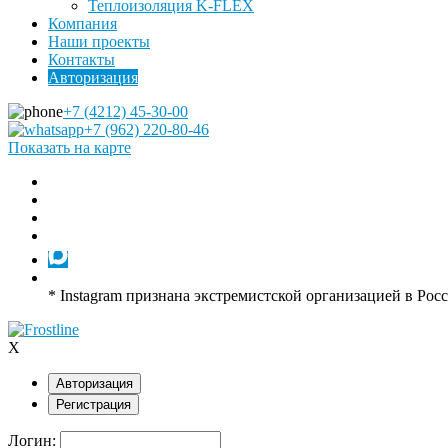
Теплоизоляция K-FLEX
Компания
Наши проекты
Контакты
Авторизация
+7 (4212) 45-30-00
+7 (962) 220-80-46
Показать на карте
* Instagram признана экстремистской организацией в Рос
X
Авторизация
Регистрация
Логин: