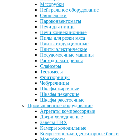
Мясорубки
Нейтральное оборудование
Овощерезки
Пароконвектоматы
Печи для пиццы
Печи конвекционные
Пилы для резки мяса
Плиты индукционные
Плиты электрические
Посудомоечные машины
Расходн. материалы
Слайсеры
Тестомесы
Фритюрницы
Чебуречницы
Шкафы жарочные
Шкафы пекарские
Шкафы расстоечные
Промышленное оборудование
Агрегаты компрессорные
Двери холодильные
Завесы ПВХ
Камеры холодильные
Комрессорно-конденсаторные блоки
Моноблоки