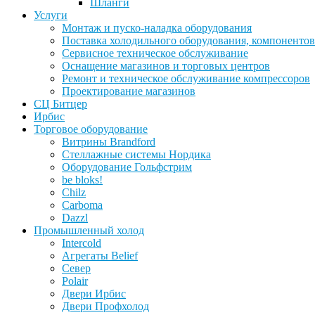
Шланги
Услуги
Монтаж и пуско-наладка оборудования
Поставка холодильного оборудования, компонентов
Сервисное техническое обслуживание
Оснащение магазинов и торговых центров
Ремонт и техническое обслуживание компрессоров
Проектирование магазинов
СЦ Битцер
Ирбис
Торговое оборудование
Витрины Brandford
Стеллажные системы Нордика
Оборудование Гольфстрим
be bloks!
Chilz
Carboma
Dazzl
Промышленный холод
Intercold
Агрегаты Belief
Север
Polair
Двери Ирбис
Двери Профхолод