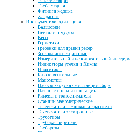
Теплоизоляция
Труба медная
Фитинги медные
Хладагент
Инструмент холодильщика
Вальцовки
Вентили и муфты
Весы
Герметики
Гребенки для правки ребер
Зеркала инспекционные
Измерительный и вспомогательный инструме
Индикаторы утечки и Химия
Инжекторы
Ключи вентильные
Манометры
Насосы вакуумные и станции сбора
Паячные посты и огнезащита
Римеры и гратосниматели
Станции манометрические
Течеискатели ламповые и красители
Течеискатели электронные
Трубогибы
Труборасширители
Труборезы