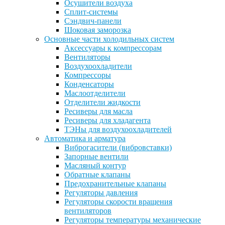
Осушители воздуха
Сплит-системы
Сэндвич-панели
Шоковая заморозка
Основные части холодильных систем
Аксессуары к компрессорам
Вентиляторы
Воздухоохладители
Компрессоры
Конденсаторы
Маслоотделители
Отделители жидкости
Ресиверы для масла
Ресиверы для хладагента
ТЭНы для воздухоохладителей
Автоматика и арматура
Виброгасители (вибровставки)
Запорные вентили
Масляный контур
Обратные клапаны
Предохранительные клапаны
Регуляторы давления
Регуляторы скорости вращения
вентиляторов
Регуляторы температуры механические