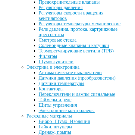
Предохранительные клапаны
Регуляторы давления
Регуляторы скорости вращения
вентиляторов
Регуляторы температуры механические
Реле давления, протока, картриджные
прессостаты
Смотровые стекла
Соленоидные клапаны и катушки
Терморегулирующие вентили (ТРВ)
Фильтры
Шумоглушители
Электрика и электроника
Автоматические выключатели
Датчики давления (преобразователи)
Датчики температуры
Контакторы
Переключатели и лампы сигнальные
Таймеры и реле
Щиты управления
Электронные контроллеры
Расходные материалы
Вибро- Шумо- Изоляция
Гайки, штуцеры
Дренаж, помпы