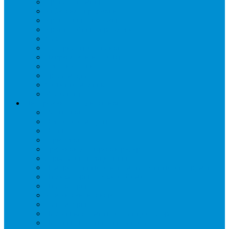
Дренаж, помпы
Кабельная продукция
Крепежные системы
Кронштейны, ограждения
Масло
Материалы для пайки
Нагреватели и ТЭНы
Теплоизоляция
Труба медная
Фитинги медные
Хладагент
Инструмент холодильщика
Вальцовки
Вентили и муфты
Весы
Герметики
Гребенки для правки ребер
Зеркала инспекционные
Измерительный и вспомогательный инструмент
Индикаторы утечки и Химия
Инжекторы
Ключи вентильные
Манометры
Насосы вакуумные и станции сбора
Паячные посты и огнезащита