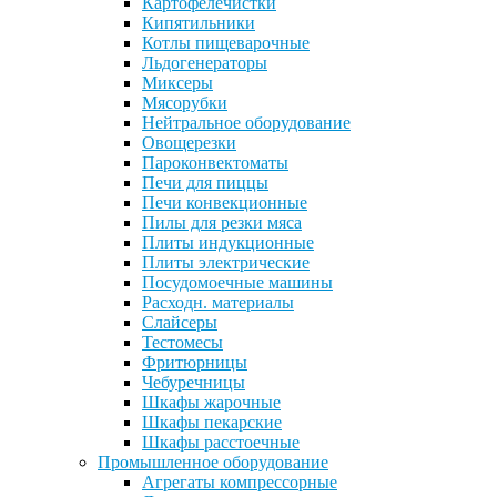
Картофелечистки
Кипятильники
Котлы пищеварочные
Льдогенераторы
Миксеры
Мясорубки
Нейтральное оборудование
Овощерезки
Пароконвектоматы
Печи для пиццы
Печи конвекционные
Пилы для резки мяса
Плиты индукционные
Плиты электрические
Посудомоечные машины
Расходн. материалы
Слайсеры
Тестомесы
Фритюрницы
Чебуречницы
Шкафы жарочные
Шкафы пекарские
Шкафы расстоечные
Промышленное оборудование
Агрегаты компрессорные