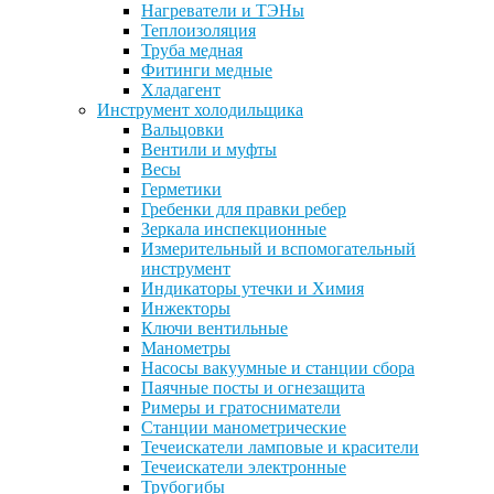
Нагреватели и ТЭНы
Теплоизоляция
Труба медная
Фитинги медные
Хладагент
Инструмент холодильщика
Вальцовки
Вентили и муфты
Весы
Герметики
Гребенки для правки ребер
Зеркала инспекционные
Измерительный и вспомогательный
инструмент
Индикаторы утечки и Химия
Инжекторы
Ключи вентильные
Манометры
Насосы вакуумные и станции сбора
Паячные посты и огнезащита
Римеры и гратосниматели
Станции манометрические
Течеискатели ламповые и красители
Течеискатели электронные
Трубогибы