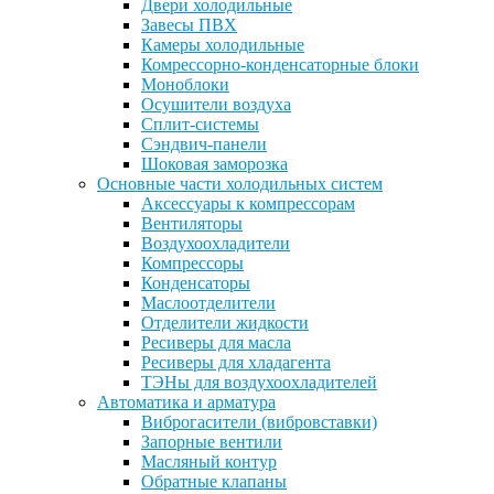
Двери холодильные
Завесы ПВХ
Камеры холодильные
Комрессорно-конденсаторные блоки
Моноблоки
Осушители воздуха
Сплит-системы
Сэндвич-панели
Шоковая заморозка
Основные части холодильных систем
Аксессуары к компрессорам
Вентиляторы
Воздухоохладители
Компрессоры
Конденсаторы
Маслоотделители
Отделители жидкости
Ресиверы для масла
Ресиверы для хладагента
ТЭНы для воздухоохладителей
Автоматика и арматура
Виброгасители (вибровставки)
Запорные вентили
Масляный контур
Обратные клапаны