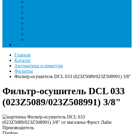
Римеры и гратосниматели
Станции манометрические
Течеискатели ламповые и красители
Течеискатели электронные
Трубогибы
Труборасширители
Труборезы
Шланги
Еще
Главная
Каталог
Автоматика и арматура
Фильтры
Фильтр-осушитель DCL 033 (023Z5089/023Z508991) 3/8"
Фильтр-осушитель DCL 033
(023Z5089/023Z508991) 3/8"
Производитель
Danfoss