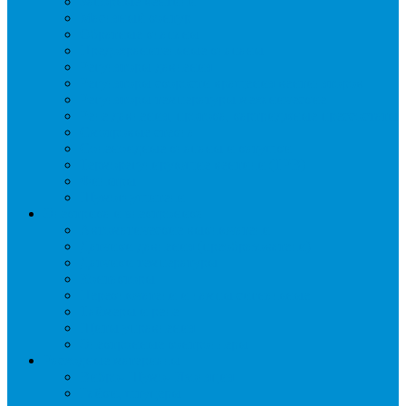
Запорные вентили
Масляный контур
Обратные клапаны
Предохранительные клапаны
Регуляторы давления
Регуляторы скорости вращения вентиляторов
Регуляторы температуры механические
Реле давления, протока, картриджные прессостаты
Смотровые стекла
Соленоидные клапаны и катушки
Терморегулирующие вентили (ТРВ)
Фильтры
Шумоглушители
Электрика и электроника
Автоматические выключатели
Датчики давления (преобразователи)
Датчики температуры
Контакторы
Переключатели и лампы сигнальные
Таймеры и реле
Щиты управления
Электронные контроллеры
Расходные материалы
Вибро- Шумо- Изоляция
Гайки, штуцеры