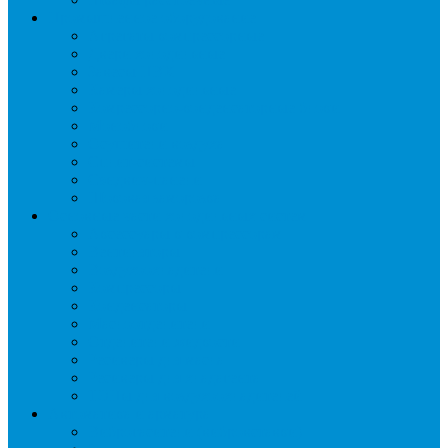
Промышленное оборудование
Агрегаты компрессорные
Двери холодильные
Завесы ПВХ
Камеры холодильные
Комрессорно-конденсаторные блоки
Моноблоки
Осушители воздуха
Сплит-системы
Сэндвич-панели
Шоковая заморозка
Основные части холодильных систем
Аксессуары к компрессорам
Вентиляторы
Воздухоохладители
Компрессоры
Конденсаторы
Маслоотделители
Отделители жидкости
Ресиверы для масла
Ресиверы для хладагента
ТЭНы для воздухоохладителей
Автоматика и арматура
Виброгасители (вибровставки)