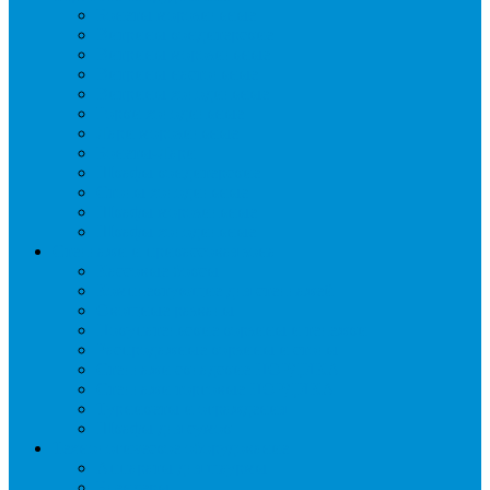
Бонеты морозильные
Витрины кондитерские
Витрины морозильные
Витрины настольные
Витрины холодильные
Горки холодильные
Лари морозильные
Бонеты-Лари
Шкафы кондитерские
Столы холодильные
Шкафы морозильные
Шкафы холодильные
Стеллажи и прикассовая зона
Кассовые боксы
Комплектующие для стеллажей
Овощные развалы
Покупательские корзины и тележки
Распродажные корзины и столы
Стеллажи складские НОРДИКА
Стеллажи торговые НОРДИКА
Турникеты и ограждения
Шкафы для сумок
Технологическое оборудование
Аппараты для шаурмы
Блендеры