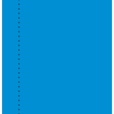
Вафельницы
Грили контактные
Картофелечистки
Кипятильники
Котлы пищеварочные
Льдогенераторы
Миксеры
Мясорубки
Нейтральное оборудование
Овощерезки
Пароконвектоматы
Печи для пиццы
Печи конвекционные
Пилы для резки мяса
Плиты индукционные
Плиты электрические
Посудомоечные машины
Расходн. материалы
Слайсеры
Тестомесы
Фритюрницы
Чебуречницы
Шкафы жарочные
Шкафы пекарские
Шкафы расстоечные