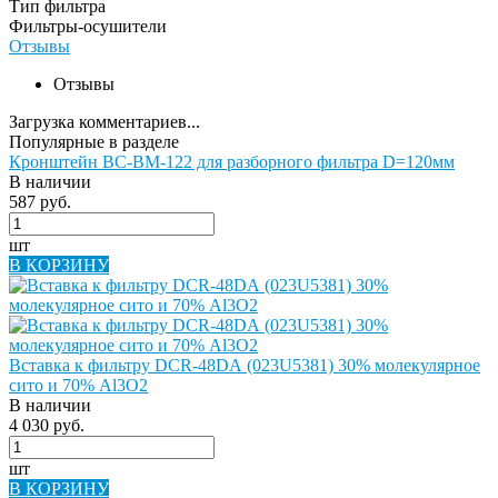
Тип фильтра
Фильтры-осушители
Отзывы
Отзывы
Загрузка комментариев...
Популярные в разделе
Кронштейн BC-BM-122 для разборного фильтра D=120мм
В наличии
587 руб.
шт
В КОРЗИНУ
Вставка к фильтру DCR-48DА (023U5381) 30% молекулярное
сито и 70% Al3O2
В наличии
4 030 руб.
шт
В КОРЗИНУ