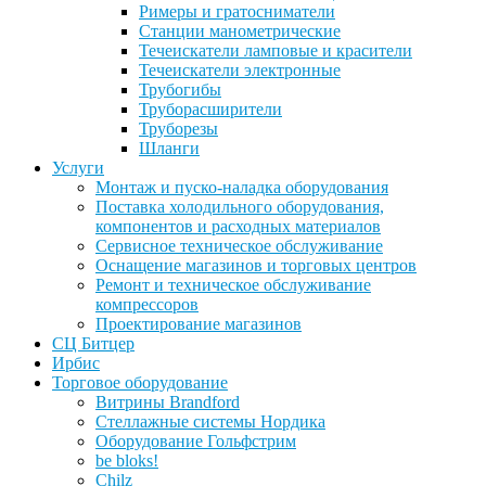
Римеры и гратосниматели
Станции манометрические
Течеискатели ламповые и красители
Течеискатели электронные
Трубогибы
Труборасширители
Труборезы
Шланги
Услуги
Монтаж и пуско-наладка оборудования
Поставка холодильного оборудования,
компонентов и расходных материалов
Сервисное техническое обслуживание
Оснащение магазинов и торговых центров
Ремонт и техническое обслуживание
компрессоров
Проектирование магазинов
СЦ Битцер
Ирбис
Торговое оборудование
Витрины Brandford
Стеллажные системы Нордика
Оборудование Гольфстрим
be bloks!
Chilz