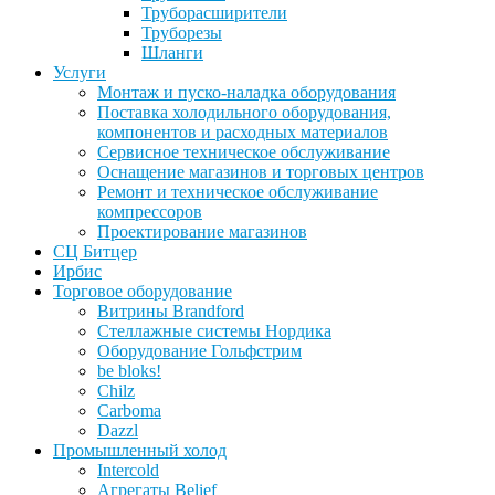
Труборасширители
Труборезы
Шланги
Услуги
Монтаж и пуско-наладка оборудования
Поставка холодильного оборудования,
компонентов и расходных материалов
Сервисное техническое обслуживание
Оснащение магазинов и торговых центров
Ремонт и техническое обслуживание
компрессоров
Проектирование магазинов
СЦ Битцер
Ирбис
Торговое оборудование
Витрины Brandford
Стеллажные системы Нордика
Оборудование Гольфстрим
be bloks!
Chilz
Carboma
Dazzl
Промышленный холод
Intercold
Агрегаты Belief