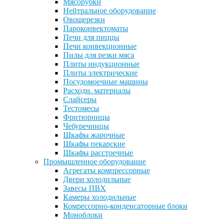
Мясорубки
Нейтральное оборудование
Овощерезки
Пароконвектоматы
Печи для пиццы
Печи конвекционные
Пилы для резки мяса
Плиты индукционные
Плиты электрические
Посудомоечные машины
Расходн. материалы
Слайсеры
Тестомесы
Фритюрницы
Чебуречницы
Шкафы жарочные
Шкафы пекарские
Шкафы расстоечные
Промышленное оборудование
Агрегаты компрессорные
Двери холодильные
Завесы ПВХ
Камеры холодильные
Комрессорно-конденсаторные блоки
Моноблоки