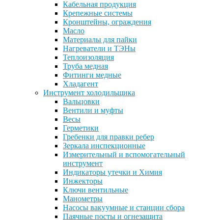
Кабельная продукция
Крепежные системы
Кронштейны, ограждения
Масло
Материалы для пайки
Нагреватели и ТЭНы
Теплоизоляция
Труба медная
Фитинги медные
Хладагент
Инструмент холодильщика
Вальцовки
Вентили и муфты
Весы
Герметики
Гребенки для правки ребер
Зеркала инспекционные
Измерительный и вспомогательный
инструмент
Индикаторы утечки и Химия
Инжекторы
Ключи вентильные
Манометры
Насосы вакуумные и станции сбора
Паячные посты и огнезащита