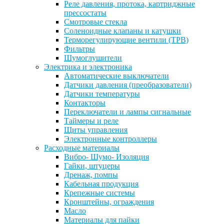
Реле давления, протока, картриджные
прессостаты
Смотровые стекла
Соленоидные клапаны и катушки
Терморегулирующие вентили (ТРВ)
Фильтры
Шумоглушители
Электрика и электроника
Автоматические выключатели
Датчики давления (преобразователи)
Датчики температуры
Контакторы
Переключатели и лампы сигнальные
Таймеры и реле
Щиты управления
Электронные контроллеры
Расходные материалы
Вибро- Шумо- Изоляция
Гайки, штуцеры
Дренаж, помпы
Кабельная продукция
Крепежные системы
Кронштейны, ограждения
Масло
Материалы для пайки