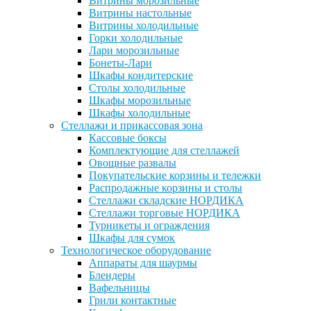
Витрины морозильные
Витрины настольные
Витрины холодильные
Горки холодильные
Лари морозильные
Бонеты-Лари
Шкафы кондитерские
Столы холодильные
Шкафы морозильные
Шкафы холодильные
Стеллажи и прикассовая зона
Кассовые боксы
Комплектующие для стеллажей
Овощные развалы
Покупательские корзины и тележки
Распродажные корзины и столы
Стеллажи складские НОРДИКА
Стеллажи торговые НОРДИКА
Турникеты и ограждения
Шкафы для сумок
Технологическое оборудование
Аппараты для шаурмы
Блендеры
Вафельницы
Грили контактные