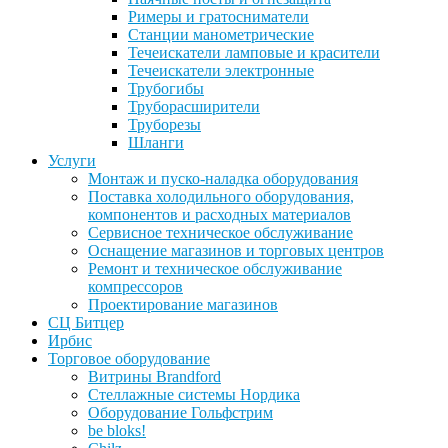
Римеры и гратосниматели
Станции манометрические
Течеискатели ламповые и красители
Течеискатели электронные
Трубогибы
Труборасширители
Труборезы
Шланги
Услуги
Монтаж и пуско-наладка оборудования
Поставка холодильного оборудования,
компонентов и расходных материалов
Сервисное техническое обслуживание
Оснащение магазинов и торговых центров
Ремонт и техническое обслуживание
компрессоров
Проектирование магазинов
СЦ Битцер
Ирбис
Торговое оборудование
Витрины Brandford
Стеллажные системы Нордика
Оборудование Гольфстрим
be bloks!