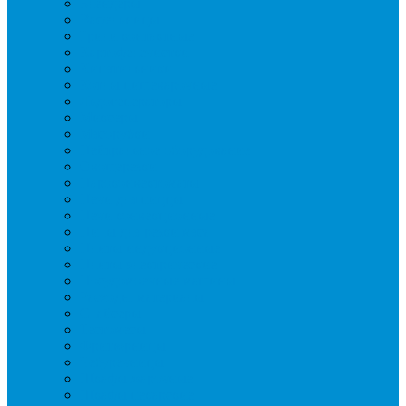
Блендеры
Вафельницы
Грили контактные
Картофелечистки
Кипятильники
Котлы пищеварочные
Льдогенераторы
Миксеры
Мясорубки
Нейтральное оборудование
Овощерезки
Пароконвектоматы
Печи для пиццы
Печи конвекционные
Пилы для резки мяса
Плиты индукционные
Плиты электрические
Посудомоечные машины
Расходн. материалы
Слайсеры
Тестомесы
Фритюрницы
Чебуречницы
Шкафы жарочные
Шкафы пекарские