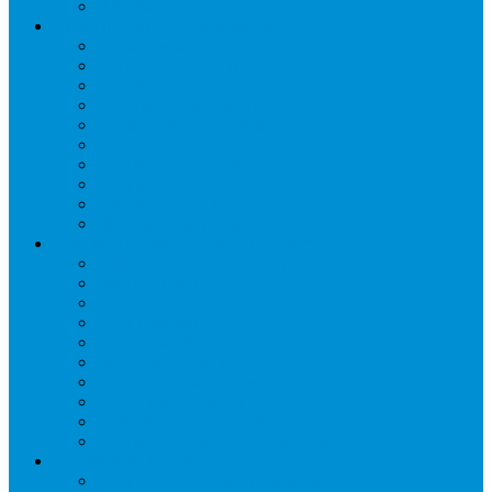
Шкафы расстоечные
Промышленное оборудование
Агрегаты компрессорные
Двери холодильные
Завесы ПВХ
Камеры холодильные
Комрессорно-конденсаторные блоки
Моноблоки
Осушители воздуха
Сплит-системы
Сэндвич-панели
Шоковая заморозка
Основные части холодильных систем
Аксессуары к компрессорам
Вентиляторы
Воздухоохладители
Компрессоры
Конденсаторы
Маслоотделители
Отделители жидкости
Ресиверы для масла
Ресиверы для хладагента
ТЭНы для воздухоохладителей
Автоматика и арматура
Виброгасители (вибровставки)