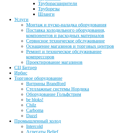
Труборасширители
Труборезы
Шланги
Услуги
Монтаж и пуско-наладка оборудования
Поставка холодильного оборудования,
компонентов и расходных материалов
Сервисное техническое обслуживание
Оснащение магазинов и торговых центров
Ремонт и техническое обслуживание
компрессоров
Проектирование магазинов
СЦ Битцер
Ирбис
Торговое оборудование
Витрины Brandford
Стеллажные системы Нордика
Оборудование Гольфстрим
be bloks!
Chilz
Carboma
Dazzl
Промышленный холод
Intercold
Агрегаты Belief