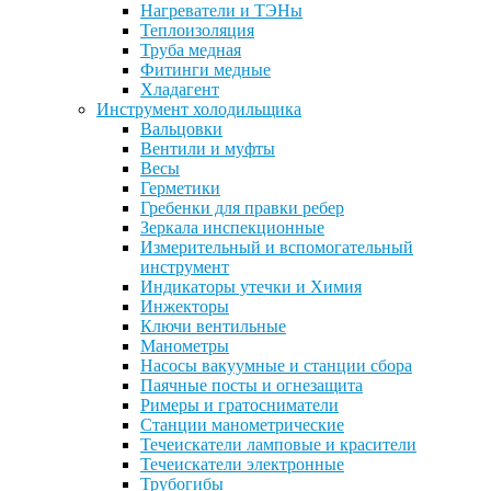
Нагреватели и ТЭНы
Теплоизоляция
Труба медная
Фитинги медные
Хладагент
Инструмент холодильщика
Вальцовки
Вентили и муфты
Весы
Герметики
Гребенки для правки ребер
Зеркала инспекционные
Измерительный и вспомогательный
инструмент
Индикаторы утечки и Химия
Инжекторы
Ключи вентильные
Манометры
Насосы вакуумные и станции сбора
Паячные посты и огнезащита
Римеры и гратосниматели
Станции манометрические
Течеискатели ламповые и красители
Течеискатели электронные
Трубогибы