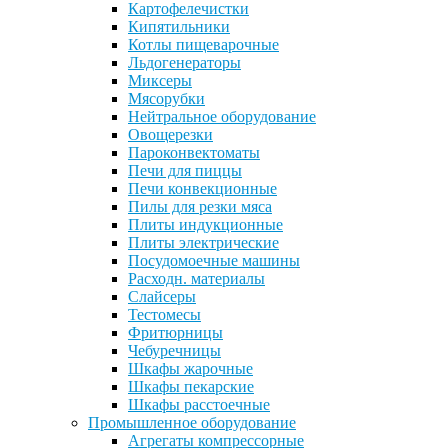
Картофелечистки
Кипятильники
Котлы пищеварочные
Льдогенераторы
Миксеры
Мясорубки
Нейтральное оборудование
Овощерезки
Пароконвектоматы
Печи для пиццы
Печи конвекционные
Пилы для резки мяса
Плиты индукционные
Плиты электрические
Посудомоечные машины
Расходн. материалы
Слайсеры
Тестомесы
Фритюрницы
Чебуречницы
Шкафы жарочные
Шкафы пекарские
Шкафы расстоечные
Промышленное оборудование
Агрегаты компрессорные