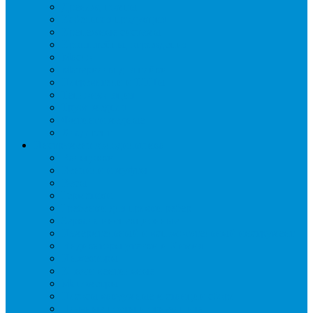
Дренаж, помпы
Кабельная продукция
Крепежные системы
Кронштейны, ограждения
Масло
Материалы для пайки
Нагреватели и ТЭНы
Теплоизоляция
Труба медная
Фитинги медные
Хладагент
Инструмент холодильщика
Вальцовки
Вентили и муфты
Весы
Герметики
Гребенки для правки ребер
Зеркала инспекционные
Измерительный и вспомогательный инструмент
Индикаторы утечки и Химия
Инжекторы
Ключи вентильные
Манометры
Насосы вакуумные и станции сбора
Паячные посты и огнезащита