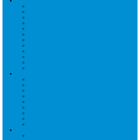
Торговое оборудование
Бонеты морозильные
Витрины кондитерские
Витрины морозильные
Витрины настольные
Витрины холодильные
Горки холодильные
Лари морозильные
Бонеты-Лари
Шкафы кондитерские
Столы холодильные
Шкафы морозильные
Шкафы холодильные
Стеллажи и прикассовая зона
Кассовые боксы
Комплектующие для стеллажей
Овощные развалы
Покупательские корзины и тележки
Распродажные корзины и столы
Стеллажи складские НОРДИКА
Стеллажи торговые НОРДИКА
Турникеты и ограждения
Шкафы для сумок
Технологическое оборудование
Аппараты для шаурмы