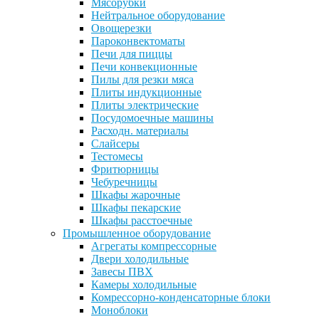
Мясорубки
Нейтральное оборудование
Овощерезки
Пароконвектоматы
Печи для пиццы
Печи конвекционные
Пилы для резки мяса
Плиты индукционные
Плиты электрические
Посудомоечные машины
Расходн. материалы
Слайсеры
Тестомесы
Фритюрницы
Чебуречницы
Шкафы жарочные
Шкафы пекарские
Шкафы расстоечные
Промышленное оборудование
Агрегаты компрессорные
Двери холодильные
Завесы ПВХ
Камеры холодильные
Комрессорно-конденсаторные блоки
Моноблоки