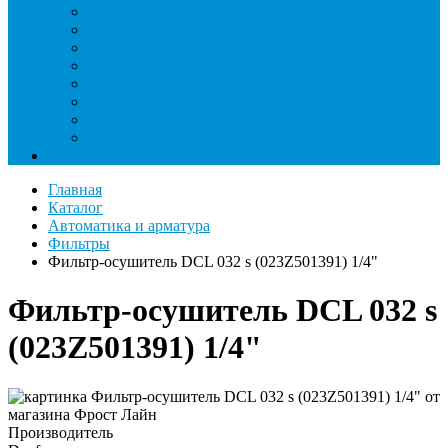
Римеры и гратосниматели
Станции манометрические
Течеискатели ламповые и красители
Течеискатели электронные
Трубогибы
Труборасширители
Труборезы
Шланги
Еще
Главная
Каталог
Автоматика и арматура
Фильтры
Фильтр-осушитель DCL 032 s (023Z501391) 1/4"
Фильтр-осушитель DCL 032 s
(023Z501391) 1/4"
Производитель