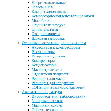
Двери холодильные
Завесы ПВХ
Камеры холодильные
Комрессорно-конденсаторные блоки
Моноблоки
Осушители воздуха
Сплит-системы
Сэндвич-панели
Шоковая заморозка
Основные части холодильных систем
Аксессуары к компрессорам
Вентиляторы
Воздухоохладители
Компрессоры
Конденсаторы
Маслоотделители
Отделители жидкости
Ресиверы для масла
Ресиверы для хладагента
ТЭНы для воздухоохладителей
Автоматика и арматура
Виброгасители (вибровставки)
Запорные вентили
Масляный контур
Обратные клапаны