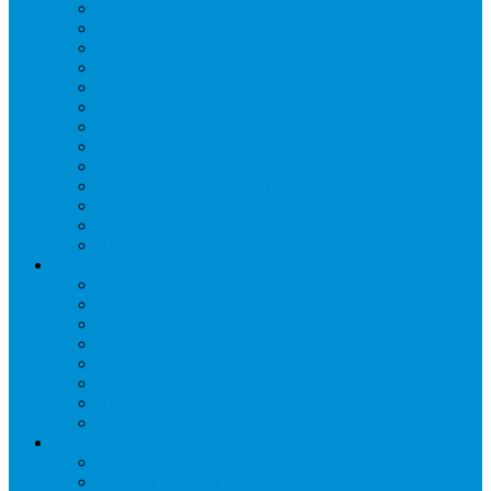
Запорные вентили
Масляный контур
Обратные клапаны
Предохранительные клапаны
Регуляторы давления
Регуляторы скорости вращения вентиляторов
Регуляторы температуры механические
Реле давления, протока, картриджные прессостаты
Смотровые стекла
Соленоидные клапаны и катушки
Терморегулирующие вентили (ТРВ)
Фильтры
Шумоглушители
Электрика и электроника
Автоматические выключатели
Датчики давления (преобразователи)
Датчики температуры
Контакторы
Переключатели и лампы сигнальные
Таймеры и реле
Щиты управления
Электронные контроллеры
Расходные материалы
Вибро- Шумо- Изоляция
Гайки, штуцеры