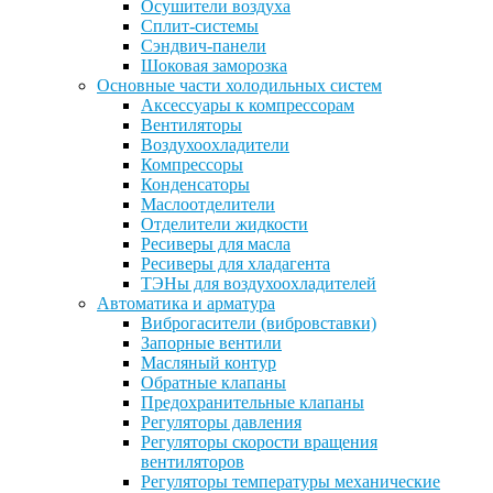
Осушители воздуха
Сплит-системы
Сэндвич-панели
Шоковая заморозка
Основные части холодильных систем
Аксессуары к компрессорам
Вентиляторы
Воздухоохладители
Компрессоры
Конденсаторы
Маслоотделители
Отделители жидкости
Ресиверы для масла
Ресиверы для хладагента
ТЭНы для воздухоохладителей
Автоматика и арматура
Виброгасители (вибровставки)
Запорные вентили
Масляный контур
Обратные клапаны
Предохранительные клапаны
Регуляторы давления
Регуляторы скорости вращения
вентиляторов
Регуляторы температуры механические