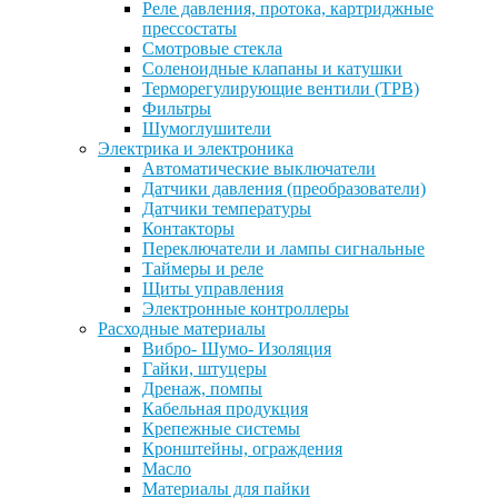
Реле давления, протока, картриджные
прессостаты
Смотровые стекла
Соленоидные клапаны и катушки
Терморегулирующие вентили (ТРВ)
Фильтры
Шумоглушители
Электрика и электроника
Автоматические выключатели
Датчики давления (преобразователи)
Датчики температуры
Контакторы
Переключатели и лампы сигнальные
Таймеры и реле
Щиты управления
Электронные контроллеры
Расходные материалы
Вибро- Шумо- Изоляция
Гайки, штуцеры
Дренаж, помпы
Кабельная продукция
Крепежные системы
Кронштейны, ограждения
Масло
Материалы для пайки