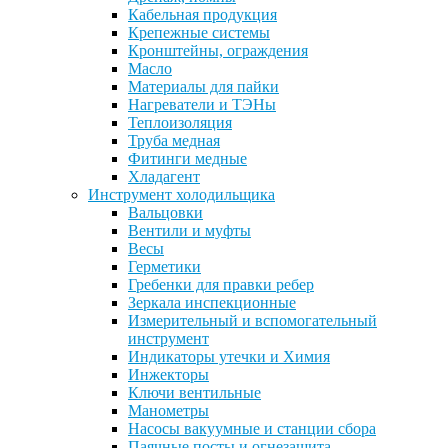
Кабельная продукция
Крепежные системы
Кронштейны, ограждения
Масло
Материалы для пайки
Нагреватели и ТЭНы
Теплоизоляция
Труба медная
Фитинги медные
Хладагент
Инструмент холодильщика
Вальцовки
Вентили и муфты
Весы
Герметики
Гребенки для правки ребер
Зеркала инспекционные
Измерительный и вспомогательный
инструмент
Индикаторы утечки и Химия
Инжекторы
Ключи вентильные
Манометры
Насосы вакуумные и станции сбора
Паячные посты и огнезащита