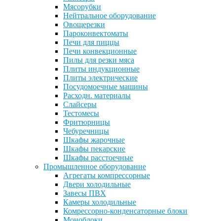
Мясорубки
Нейтральное оборудование
Овощерезки
Пароконвектоматы
Печи для пиццы
Печи конвекционные
Пилы для резки мяса
Плиты индукционные
Плиты электрические
Посудомоечные машины
Расходн. материалы
Слайсеры
Тестомесы
Фритюрницы
Чебуречницы
Шкафы жарочные
Шкафы пекарские
Шкафы расстоечные
Промышленное оборудование
Агрегаты компрессорные
Двери холодильные
Завесы ПВХ
Камеры холодильные
Комрессорно-конденсаторные блоки
Моноблоки