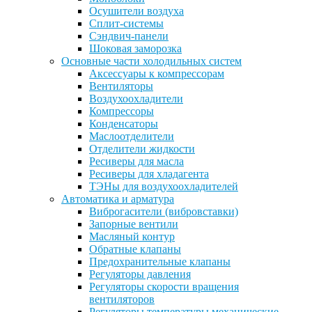
Осушители воздуха
Сплит-системы
Сэндвич-панели
Шоковая заморозка
Основные части холодильных систем
Аксессуары к компрессорам
Вентиляторы
Воздухоохладители
Компрессоры
Конденсаторы
Маслоотделители
Отделители жидкости
Ресиверы для масла
Ресиверы для хладагента
ТЭНы для воздухоохладителей
Автоматика и арматура
Виброгасители (вибровставки)
Запорные вентили
Масляный контур
Обратные клапаны
Предохранительные клапаны
Регуляторы давления
Регуляторы скорости вращения
вентиляторов
Регуляторы температуры механические