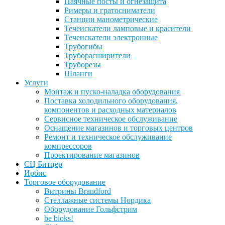
Паячные посты и огнезащита
Римеры и гратосниматели
Станции манометрические
Течеискатели ламповые и красители
Течеискатели электронные
Трубогибы
Труборасширители
Труборезы
Шланги
Услуги
Монтаж и пуско-наладка оборудования
Поставка холодильного оборудования,
компонентов и расходных материалов
Сервисное техническое обслуживание
Оснащение магазинов и торговых центров
Ремонт и техническое обслуживание
компрессоров
Проектирование магазинов
СЦ Битцер
Ирбис
Торговое оборудование
Витрины Brandford
Стеллажные системы Нордика
Оборудование Гольфстрим
be bloks!