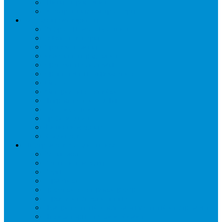
Щиты управления
Электронные контроллеры
Расходные материалы
Вибро- Шумо- Изоляция
Гайки, штуцеры
Дренаж, помпы
Кабельная продукция
Крепежные системы
Кронштейны, ограждения
Масло
Материалы для пайки
Нагреватели и ТЭНы
Теплоизоляция
Труба медная
Фитинги медные
Хладагент
Инструмент холодильщика
Вальцовки
Вентили и муфты
Весы
Герметики
Гребенки для правки ребер
Зеркала инспекционные
Измерительный и вспомогательный инструмент
Индикаторы утечки и Химия