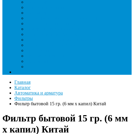
Инжекторы
Ключи вентильные
Манометры
Насосы вакуумные и станции сбора
Паячные посты и огнезащита
Римеры и гратосниматели
Станции манометрические
Течеискатели ламповые и красители
Течеискатели электронные
Трубогибы
Труборасширители
Труборезы
Шланги
Еще
Главная
Каталог
Автоматика и арматура
Фильтры
Фильтр бытовой 15 гр. (6 мм х капил) Китай
Фильтр бытовой 15 гр. (6 мм
х капил) Китай