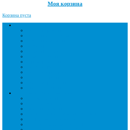
Моя корзина
Корзина пуста
Торговое оборудование
Бонеты морозильные
Витрины кондитерские
Витрины морозильные
Витрины настольные
Витрины холодильные
Горки холодильные
Лари морозильные
Бонеты-Лари
Шкафы кондитерские
Столы холодильные
Шкафы морозильные
Шкафы холодильные
Стеллажи и прикассовая зона
Кассовые боксы
Комплектующие для стеллажей
Овощные развалы
Покупательские корзины и тележки
Распродажные корзины и столы
Стеллажи складские НОРДИКА
Стеллажи торговые НОРДИКА