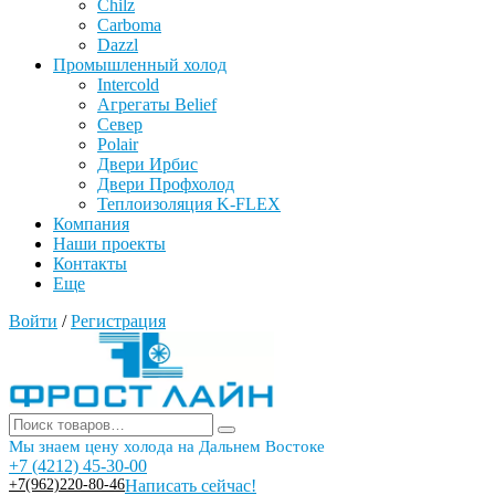
Chilz
Carboma
Dazzl
Промышленный холод
Intercold
Агрегаты Belief
Север
Polair
Двери Ирбис
Двери Профхолод
Теплоизоляция K-FLEX
Компания
Наши проекты
Контакты
Еще
Войти
/
Регистрация
Мы знаем цену холода на Дальнем Востоке
+7 (4212) 45-30-00
+7(962)220-80-46
Написать сейчас!