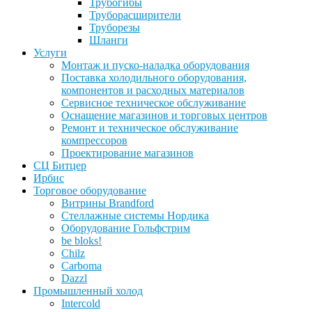
Трубогибы
Труборасширители
Труборезы
Шланги
Услуги
Монтаж и пуско-наладка оборудования
Поставка холодильного оборудования,
компонентов и расходных материалов
Сервисное техническое обслуживание
Оснащение магазинов и торговых центров
Ремонт и техническое обслуживание
компрессоров
Проектирование магазинов
СЦ Битцер
Ирбис
Торговое оборудование
Витрины Brandford
Стеллажные системы Нордика
Оборудование Гольфстрим
be bloks!
Chilz
Carboma
Dazzl
Промышленный холод
Intercold