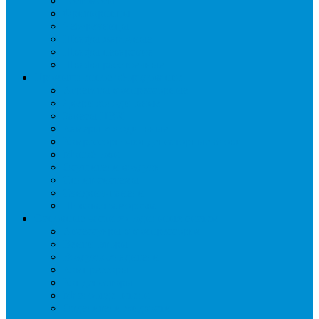
Тестомесы
Фритюрницы
Чебуречницы
Шкафы жарочные
Шкафы пекарские
Шкафы расстоечные
Промышленное оборудование
Агрегаты компрессорные
Двери холодильные
Завесы ПВХ
Камеры холодильные
Комрессорно-конденсаторные блоки
Моноблоки
Осушители воздуха
Сплит-системы
Сэндвич-панели
Шоковая заморозка
Основные части холодильных систем
Аксессуары к компрессорам
Вентиляторы
Воздухоохладители
Компрессоры
Конденсаторы
Маслоотделители
Отделители жидкости