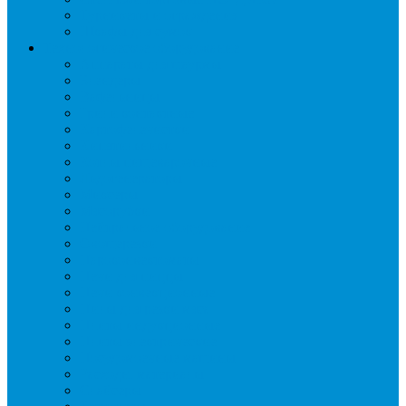
Турникеты и ограждения
Шкафы для сумок
Технологическое оборудование
Аппараты для шаурмы
Блендеры
Вафельницы
Грили контактные
Картофелечистки
Кипятильники
Котлы пищеварочные
Льдогенераторы
Миксеры
Мясорубки
Нейтральное оборудование
Овощерезки
Пароконвектоматы
Печи для пиццы
Печи конвекционные
Пилы для резки мяса
Плиты индукционные
Плиты электрические
Посудомоечные машины
Расходн. материалы
Слайсеры