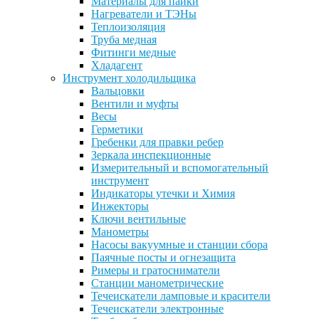
Материалы для пайки
Нагреватели и ТЭНы
Теплоизоляция
Труба медная
Фитинги медные
Хладагент
Инструмент холодильщика
Вальцовки
Вентили и муфты
Весы
Герметики
Гребенки для правки ребер
Зеркала инспекционные
Измерительный и вспомогательный
инструмент
Индикаторы утечки и Химия
Инжекторы
Ключи вентильные
Манометры
Насосы вакуумные и станции сбора
Паячные посты и огнезащита
Римеры и гратосниматели
Станции манометрические
Течеискатели ламповые и красители
Течеискатели электронные