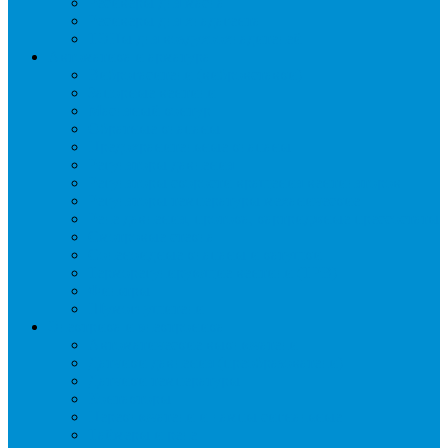
Ресиверы для масла
Ресиверы для хладагента
ТЭНы для воздухоохладителей
Автоматика и арматура
Виброгасители (вибровставки)
Запорные вентили
Масляный контур
Обратные клапаны
Предохранительные клапаны
Регуляторы давления
Регуляторы скорости вращения вентиляторов
Регуляторы температуры механические
Реле давления, протока, картриджные прессостаты
Смотровые стекла
Соленоидные клапаны и катушки
Терморегулирующие вентили (ТРВ)
Фильтры
Шумоглушители
Электрика и электроника
Автоматические выключатели
Датчики давления (преобразователи)
Датчики температуры
Контакторы
Переключатели и лампы сигнальные
Таймеры и реле