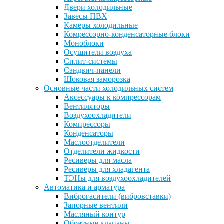
Двери холодильные
Завесы ПВХ
Камеры холодильные
Комрессорно-конденсаторные блоки
Моноблоки
Осушители воздуха
Сплит-системы
Сэндвич-панели
Шоковая заморозка
Основные части холодильных систем
Аксессуары к компрессорам
Вентиляторы
Воздухоохладители
Компрессоры
Конденсаторы
Маслоотделители
Отделители жидкости
Ресиверы для масла
Ресиверы для хладагента
ТЭНы для воздухоохладителей
Автоматика и арматура
Виброгасители (вибровставки)
Запорные вентили
Масляный контур
Обратные клапаны