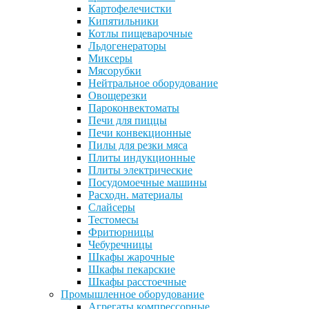
Картофелечистки
Кипятильники
Котлы пищеварочные
Льдогенераторы
Миксеры
Мясорубки
Нейтральное оборудование
Овощерезки
Пароконвектоматы
Печи для пиццы
Печи конвекционные
Пилы для резки мяса
Плиты индукционные
Плиты электрические
Посудомоечные машины
Расходн. материалы
Слайсеры
Тестомесы
Фритюрницы
Чебуречницы
Шкафы жарочные
Шкафы пекарские
Шкафы расстоечные
Промышленное оборудование
Агрегаты компрессорные