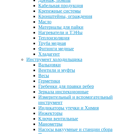
Дренаж, помпы
Кабельная продукция
Крепежные системы
Кронштейны, ограждения
Масло
Материалы для пайки
Нагреватели и ТЭНы
Теплоизоляция
Труба медная
Фитинги медные
Хладагент
Инструмент холодильщика
Вальцовки
Вентили и муфты
Весы
Герметики
Гребенки для правки ребер
Зеркала инспекционные
Измерительный и вспомогательный
инструмент
Индикаторы утечки и Химия
Инжекторы
Ключи вентильные
Манометры
Насосы вакуумные и станции сбора