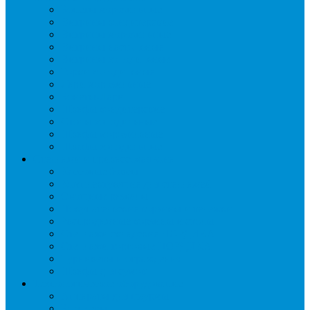
Бонеты морозильные
Витрины кондитерские
Витрины морозильные
Витрины настольные
Витрины холодильные
Горки холодильные
Лари морозильные
Бонеты-Лари
Шкафы кондитерские
Столы холодильные
Шкафы морозильные
Шкафы холодильные
Стеллажи и прикассовая зона
Кассовые боксы
Комплектующие для стеллажей
Овощные развалы
Покупательские корзины и тележки
Распродажные корзины и столы
Стеллажи складские НОРДИКА
Стеллажи торговые НОРДИКА
Турникеты и ограждения
Шкафы для сумок
Технологическое оборудование
Аппараты для шаурмы
Блендеры