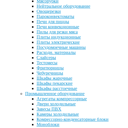
Мясорубки
Нейтральное оборудование
Овощерезки
Пароконвектоматы
Печи для пиццы
Печи конвекционные
Пилы для резки мяса
Плиты индукционные
Плиты электрические
Посудомоечные машины
Расходн. материалы
Слайсеры
Тестомесы
Фритюрницы
Чебуречницы
Шкафы жарочные
Шкафы пекарские
Шкафы расстоечные
Промышленное оборудование
Агрегаты компрессорные
Двери холодильные
Завесы ПВХ
Камеры холодильные
Комрессорно-конденсаторные блоки
Моноблоки