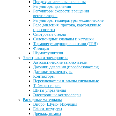
Предохранительные клапаны
Регуляторы давления
Регуляторы скорости вращения
вентиляторов
Регуляторы температуры механические
Реле давления, протока, картриджные
прессостаты
Смотровые стекла
Соленоидные клапаны и катушки
Терморегулирующие вентили (ТРВ)
Фильтры
Шумоглушители
Электрика и электроника
Автоматические выключатели
Датчики давления (преобразователи)
Датчики температуры
Контакторы
Переключатели и лампы сигнальные
Таймеры и реле
Щиты управления
Электронные контроллеры
Расходные материалы
Вибро- Шумо- Изоляция
Гайки, штуцеры
Дренаж, помпы