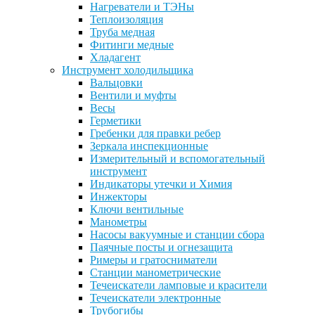
Нагреватели и ТЭНы
Теплоизоляция
Труба медная
Фитинги медные
Хладагент
Инструмент холодильщика
Вальцовки
Вентили и муфты
Весы
Герметики
Гребенки для правки ребер
Зеркала инспекционные
Измерительный и вспомогательный
инструмент
Индикаторы утечки и Химия
Инжекторы
Ключи вентильные
Манометры
Насосы вакуумные и станции сбора
Паячные посты и огнезащита
Римеры и гратосниматели
Станции манометрические
Течеискатели ламповые и красители
Течеискатели электронные
Трубогибы