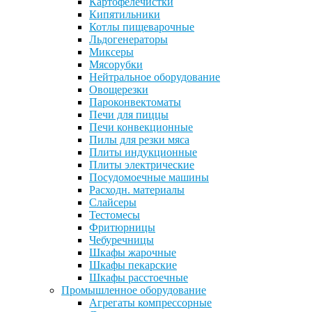
Картофелечистки
Кипятильники
Котлы пищеварочные
Льдогенераторы
Миксеры
Мясорубки
Нейтральное оборудование
Овощерезки
Пароконвектоматы
Печи для пиццы
Печи конвекционные
Пилы для резки мяса
Плиты индукционные
Плиты электрические
Посудомоечные машины
Расходн. материалы
Слайсеры
Тестомесы
Фритюрницы
Чебуречницы
Шкафы жарочные
Шкафы пекарские
Шкафы расстоечные
Промышленное оборудование
Агрегаты компрессорные