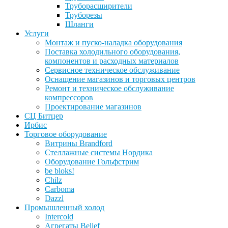
Труборасширители
Труборезы
Шланги
Услуги
Монтаж и пуско-наладка оборудования
Поставка холодильного оборудования,
компонентов и расходных материалов
Сервисное техническое обслуживание
Оснащение магазинов и торговых центров
Ремонт и техническое обслуживание
компрессоров
Проектирование магазинов
СЦ Битцер
Ирбис
Торговое оборудование
Витрины Brandford
Стеллажные системы Нордика
Оборудование Гольфстрим
be bloks!
Chilz
Carboma
Dazzl
Промышленный холод
Intercold
Агрегаты Belief