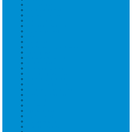
Вафельницы
Грили контактные
Картофелечистки
Кипятильники
Котлы пищеварочные
Льдогенераторы
Миксеры
Мясорубки
Нейтральное оборудование
Овощерезки
Пароконвектоматы
Печи для пиццы
Печи конвекционные
Пилы для резки мяса
Плиты индукционные
Плиты электрические
Посудомоечные машины
Расходн. материалы
Слайсеры
Тестомесы
Фритюрницы
Чебуречницы
Шкафы жарочные
Шкафы пекарские
Шкафы расстоечные