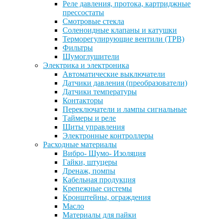
Реле давления, протока, картриджные
прессостаты
Смотровые стекла
Соленоидные клапаны и катушки
Терморегулирующие вентили (ТРВ)
Фильтры
Шумоглушители
Электрика и электроника
Автоматические выключатели
Датчики давления (преобразователи)
Датчики температуры
Контакторы
Переключатели и лампы сигнальные
Таймеры и реле
Щиты управления
Электронные контроллеры
Расходные материалы
Вибро- Шумо- Изоляция
Гайки, штуцеры
Дренаж, помпы
Кабельная продукция
Крепежные системы
Кронштейны, ограждения
Масло
Материалы для пайки