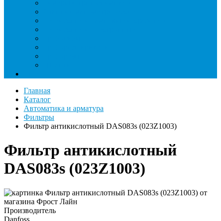
Римеры и гратосниматели
Станции манометрические
Течеискатели ламповые и красители
Течеискатели электронные
Трубогибы
Труборасширители
Труборезы
Шланги
Еще
Главная
Каталог
Автоматика и арматура
Фильтры
Фильтр антикислотный DAS083s (023Z1003)
Фильтр антикислотный
DAS083s (023Z1003)
Производитель
Danfoss