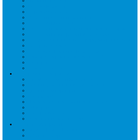
Запорные вентили
Масляный контур
Обратные клапаны
Предохранительные клапаны
Регуляторы давления
Регуляторы скорости вращения вентиляторов
Регуляторы температуры механические
Реле давления, протока, картриджные прессостаты
Смотровые стекла
Соленоидные клапаны и катушки
Терморегулирующие вентили (ТРВ)
Фильтры
Шумоглушители
Электрика и электроника
Автоматические выключатели
Датчики давления (преобразователи)
Датчики температуры
Контакторы
Переключатели и лампы сигнальные
Таймеры и реле
Щиты управления
Электронные контроллеры
Расходные материалы
Вибро- Шумо- Изоляция
Гайки, штуцеры