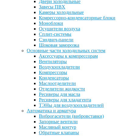
Двери холодильные
Завесы ПВХ
Камеры холодильные
Комрессорно-конденсаторные блоки
Моноблоки
Осушители воздуха
Сплит-системы
Сэндвич-панели
Шоковая заморозка
Основные части холодильных систем
Аксессуары к компрессорам
Вентиляторы
Воздухоохладители
Компрессоры
Конденсаторы
Маслоотделители
Отделители жидкости
Ресиверы для масла
Ресиверы для хладагента
ТЭНы для воздухоохладителей
Автоматика и арматура
Виброгасители (вибровставки)
Запорные вентили
Масляный контур
Обратные клапаны