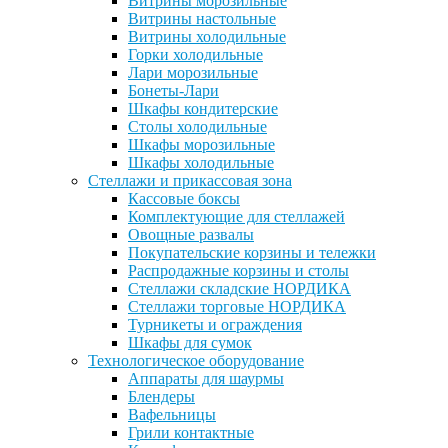
Витрины морозильные
Витрины настольные
Витрины холодильные
Горки холодильные
Лари морозильные
Бонеты-Лари
Шкафы кондитерские
Столы холодильные
Шкафы морозильные
Шкафы холодильные
Стеллажи и прикассовая зона
Кассовые боксы
Комплектующие для стеллажей
Овощные развалы
Покупательские корзины и тележки
Распродажные корзины и столы
Стеллажи складские НОРДИКА
Стеллажи торговые НОРДИКА
Турникеты и ограждения
Шкафы для сумок
Технологическое оборудование
Аппараты для шаурмы
Блендеры
Вафельницы
Грили контактные