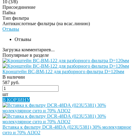
10 (3/8)
Присоединение
Пайка
Тип фильтра
Антикислотные фильтры (на всас.линию)
Отзывы
Отзывы
Загрузка комментариев...
Популярные в разделе
Кронштейн BC-BM-122 для разборного фильтра D=120мм
В наличии
587 руб.
шт
В КОРЗИНУ
Вставка к фильтру DCR-48DА (023U5381) 30% молекулярное
сито и 70% Al3O2