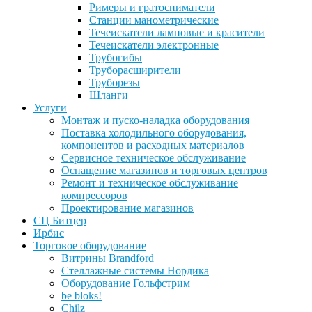
Римеры и гратосниматели
Станции манометрические
Течеискатели ламповые и красители
Течеискатели электронные
Трубогибы
Труборасширители
Труборезы
Шланги
Услуги
Монтаж и пуско-наладка оборудования
Поставка холодильного оборудования,
компонентов и расходных материалов
Сервисное техническое обслуживание
Оснащение магазинов и торговых центров
Ремонт и техническое обслуживание
компрессоров
Проектирование магазинов
СЦ Битцер
Ирбис
Торговое оборудование
Витрины Brandford
Стеллажные системы Нордика
Оборудование Гольфстрим
be bloks!
Chilz