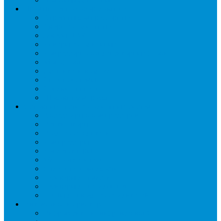
Промышленное оборудование
Агрегаты компрессорные
Двери холодильные
Завесы ПВХ
Камеры холодильные
Комрессорно-конденсаторные блоки
Моноблоки
Осушители воздуха
Сплит-системы
Сэндвич-панели
Шоковая заморозка
Основные части холодильных систем
Аксессуары к компрессорам
Вентиляторы
Воздухоохладители
Компрессоры
Конденсаторы
Маслоотделители
Отделители жидкости
Ресиверы для масла
Ресиверы для хладагента
ТЭНы для воздухоохладителей
Автоматика и арматура
Виброгасители (вибровставки)