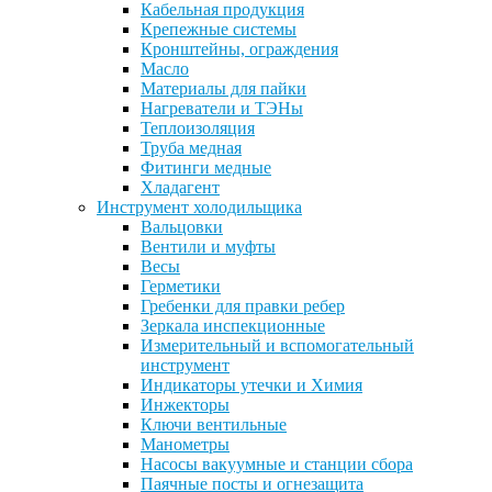
Кабельная продукция
Крепежные системы
Кронштейны, ограждения
Масло
Материалы для пайки
Нагреватели и ТЭНы
Теплоизоляция
Труба медная
Фитинги медные
Хладагент
Инструмент холодильщика
Вальцовки
Вентили и муфты
Весы
Герметики
Гребенки для правки ребер
Зеркала инспекционные
Измерительный и вспомогательный
инструмент
Индикаторы утечки и Химия
Инжекторы
Ключи вентильные
Манометры
Насосы вакуумные и станции сбора
Паячные посты и огнезащита