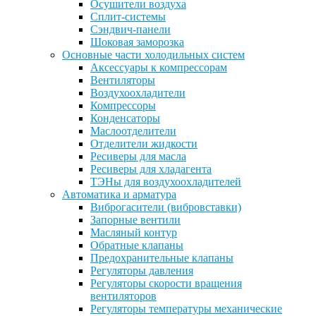
Осушители воздуха
Сплит-системы
Сэндвич-панели
Шоковая заморозка
Основные части холодильных систем
Аксессуары к компрессорам
Вентиляторы
Воздухоохладители
Компрессоры
Конденсаторы
Маслоотделители
Отделители жидкости
Ресиверы для масла
Ресиверы для хладагента
ТЭНы для воздухоохладителей
Автоматика и арматура
Виброгасители (вибровставки)
Запорные вентили
Масляный контур
Обратные клапаны
Предохранительные клапаны
Регуляторы давления
Регуляторы скорости вращения
вентиляторов
Регуляторы температуры механические